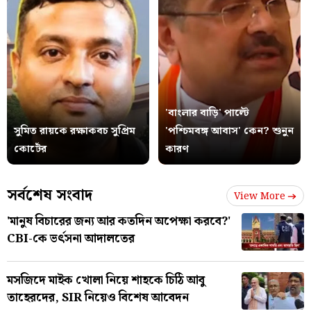
'বাংলার বাড়ি' পাল্টে
সুমিত রায়কে রক্ষাকবচ সুপ্রিম
'পশ্চিমবঙ্গ আবাস' কেন? শুনুন
কোর্টের
কারণ
সর্বশেষ সংবাদ
View More
'মানুষ বিচারের জন্য আর কতদিন অপেক্ষা করবে?'
CBI-কে ভর্ৎসনা আদালতের
মসজিদে মাইক খোলা নিয়ে শাহকে চিঠি আবু
তাহেরদের, SIR নিয়েও বিশেষ আবেদন