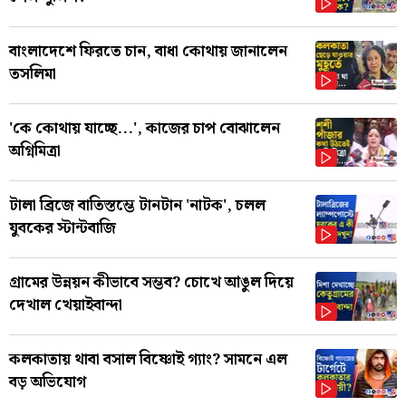
বাংলাদেশে ফিরতে চান, বাধা কোথায় জানালেন
তসলিমা
'কে কোথায় যাচ্ছে...', কাজের চাপ বোঝালেন
অগ্নিমিত্রা
টালা ব্রিজে বাতিস্তম্ভে টানটান 'নাটক', চলল
যুবকের স্টান্টবাজি
গ্রামের উন্নয়ন কীভাবে সম্ভব? চোখে আঙুল দিয়ে
দেখাল খেয়াইবান্দা
কলকাতায় থাবা বসাল বিষ্ণোই গ্যাং? সামনে এল
বড় অভিযোগ