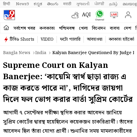
हिन्दी 
News9
ಕನ್ನಡ
తెలుగు
मराठी
ગુજરાતી
ਪੰਜਾਬੀ
தமிழ்
മലയാള
AQI
সর্বশেষ খবর
কলকাতা
পশ্চিমবঙ্গ
খেলা
বিনোদন
ব্যবসা
দেশ
ব
টিভি৯ Shorts
VIDEO
ফটো গ্যালারি
আবহাওয়া
কলকাতা হাইকোর্ট
Bangla News
India
Kalyan Banerjee Questioned By Judge I
Supreme Court on Kalyan
Banerjee: ‘কায়েমি স্বার্থ ছাড়া রাজ্য এ
কাজ করতে পারে না’, দাগিদের জায়গা
দিলে ফল ভোগ করার বার্তা সুপ্রিম কোর্টের
আগামী ৭ সেপ্টেম্বর পরীক্ষা স্থগিত করার আবেদন জানিয়ে
সুপ্রিম কোর্টের দ্বারস্থ হয়েছিলেন কয়েকজন চাকরিপ্রার্থী। তাঁদের
আবেদন ছিল তাঁরা যোগ্য প্রার্থী। শুনানির সময় মামলাকারীদের