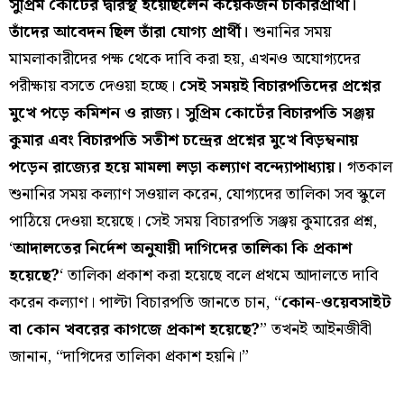
সুপ্রিম কোর্টের দ্বারস্থ হয়েছিলেন কয়েকজন চাকরিপ্রার্থী।
তাঁদের আবেদন ছিল তাঁরা যোগ্য প্রার্থী।
শুনানির সময়
মামলাকারীদের পক্ষ থেকে দাবি করা হয়, এখনও অযোগ্যদের
পরীক্ষায় বসতে দেওয়া হচ্ছে।
সেই সময়ই বিচারপতিদের প্রশ্নের
মুখে পড়ে কমিশন ও রাজ্য। সুপ্রিম কোর্টের বিচারপতি সঞ্জয়
কুমার এবং বিচারপতি সতীশ চন্দ্রের প্রশ্নের মুখে বিড়ম্বনায়
পড়েন রাজ্যের হয়ে মামলা লড়া কল্যাণ বন্দ্যোপাধ্যায়।
গতকাল
শুনানির সময় কল্যাণ সওয়াল করেন, যোগ্যদের তালিকা সব স্কুলে
পাঠিয়ে দেওয়া হয়েছে। সেই সময় বিচারপতি সঞ্জয় কুমারের প্রশ্ন,
‘
আদালতের নির্দেশ অনুযায়ী দাগিদের তালিকা কি প্রকাশ
হয়েছে?
‘ তালিকা প্রকাশ করা হয়েছে বলে প্রথমে আদালতে দাবি
করেন কল্যাণ। পাল্টা বিচারপতি জানতে চান, “
কোন-ওয়েবসাইট
বা কোন খবরের কাগজে প্রকাশ হয়েছে?
” তখনই আইনজীবী
জানান, “দাগিদের তালিকা প্রকাশ হয়নি।”