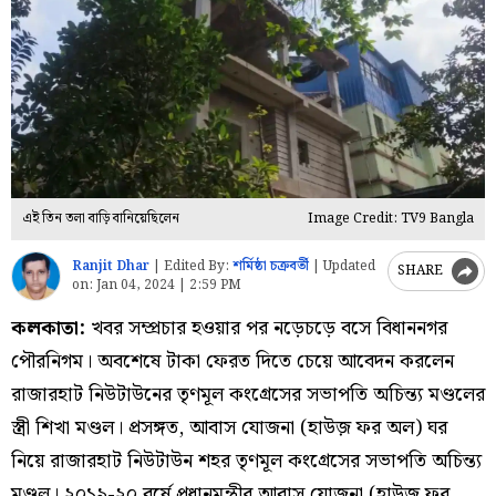
এই তিন তলা বাড়ি বানিয়েছিলেন
Image Credit: TV9 Bangla
Ranjit Dhar
|
Edited By:
শর্মিষ্ঠা চক্রবর্তী
|
Updated
SHARE
on:
Jan 04, 2024 | 2:59 PM
কলকাতা:
খবর সম্প্রচার হওয়ার পর নড়েচড়ে বসে বিধাননগর
পৌরনিগম। অবশেষে টাকা ফেরত দিতে চেয়ে আবেদন করলেন
রাজারহাট নিউটাউনের তৃণমূল কংগ্রেসের সভাপতি অচিন্ত্য মণ্ডলের
স্ত্রী শিখা মণ্ডল। প্রসঙ্গত, আবাস যোজনা (হাউজ় ফর অল) ঘর
নিয়ে রাজারহাট নিউটাউন শহর তৃণমূল কংগ্রেসের সভাপতি অচিন্ত্য
মণ্ডল। ২০১৯-২০ বর্ষে প্রধানমন্ত্রীর আবাস যোজনা (হাউজ় ফর