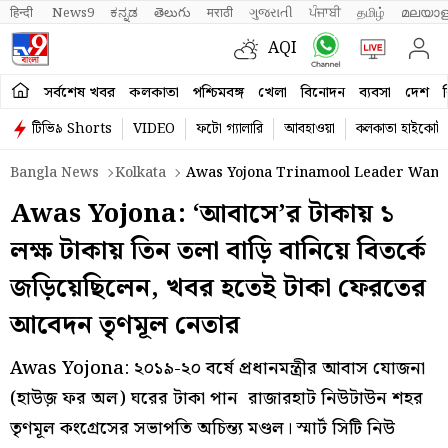
हिन्दी 
News9
ಕನ್ನಡ
తెలుగు
मराठी
ગુજરાતી
ਪੰਜਾਬੀ
தமிழ்
മലയാള
AQI
সর্বশেষ খবর
কলকাতা
পশ্চিমবঙ্গ
খেলা
বিনোদন
ব্যবসা
দেশ
ব
টিভি৯ Shorts
VIDEO
ফটো গ্যালারি
আবহাওয়া
কলকাতা হাইকোর্ট
Bangla News
Kolkata
Awas Yojona Trinamool Leader Wants 
Awas Yojona: ‘আবাসে’র টাকায় ১
লক্ষ টাকায় তিন তলা বাড়ি বানিয়ে বিতর্কে
জড়িয়েছিলেন, খবর হতেই টাকা ফেরতের
আবেদন তৃণমূল নেতার
Awas Yojona: ২০১৯-২০ বর্ষে প্রধানমন্ত্রীর আবাস যোজনা
(হাউজ় ফর অল) ঘরের টাকা পান রাজারহাট নিউটাউন শহর
তৃণমূল কংগ্রেসের সভাপতি অচিন্ত্য মণ্ডল। স্মার্ট সিটি নিউ