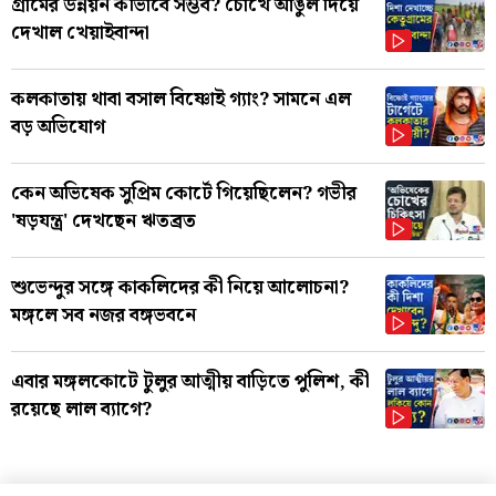
গ্রামের উন্নয়ন কীভাবে সম্ভব? চোখে আঙুল দিয়ে
দেখাল খেয়াইবান্দা
কলকাতায় থাবা বসাল বিষ্ণোই গ্যাং? সামনে এল
বড় অভিযোগ
কেন অভিষেক সুপ্রিম কোর্টে গিয়েছিলেন? গভীর
'ষড়যন্ত্র' দেখছেন ঋতব্রত
শুভেন্দুর সঙ্গে কাকলিদের কী নিয়ে আলোচনা?
মঙ্গলে সব নজর বঙ্গভবনে
এবার মঙ্গলকোটে টুলুর আত্মীয় বাড়িতে পুলিশ, কী
রয়েছে লাল ব্যাগে?