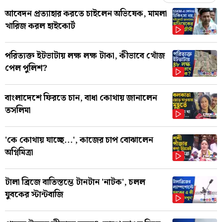
আবেদন প্রত্যাহার করতে চাইলেন অভিষেক, মামলা
খারিজ করল হাইকোর্ট
পরিত্যক্ত ইটভাটায় লক্ষ লক্ষ টাকা, কীভাবে খোঁজ
পেল পুলিশ?
বাংলাদেশে ফিরতে চান, বাধা কোথায় জানালেন
তসলিমা
'কে কোথায় যাচ্ছে...', কাজের চাপ বোঝালেন
অগ্নিমিত্রা
টালা ব্রিজে বাতিস্তম্ভে টানটান 'নাটক', চলল
যুবকের স্টান্টবাজি