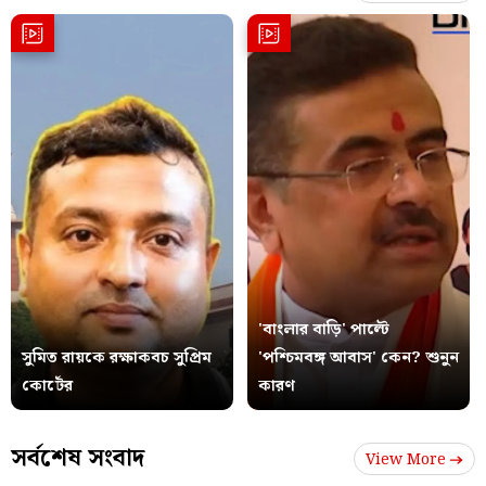
'বাংলার বাড়ি' পাল্টে
সুমিত রায়কে রক্ষাকবচ সুপ্রিম
'পশ্চিমবঙ্গ আবাস' কেন? শুনুন
কোর্টের
কারণ
সর্বশেষ সংবাদ
View More