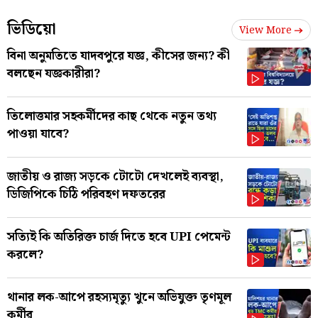
ভিডিয়ো
View More
বিনা অনুমতিতে যাদবপুরে যজ্ঞ, কীসের জন্য? কী
বলছেন যজ্ঞকারীরা?
তিলোত্তমার সহকর্মীদের কাছ থেকে নতুন তথ্য
পাওয়া যাবে?
জাতীয় ও রাজ্য সড়কে টোটো দেখলেই ব্যবস্থা,
ডিজিপিকে চিঠি পরিবহণ দফতরের
সত্যিই কি অতিরিক্ত চার্জ দিতে হবে UPI পেমেন্ট
করলে?
থানার লক-আপে রহস্যমৃত্যু খুনে অভিযুক্ত তৃণমূল
কর্মীর