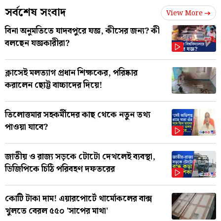
সর্বশেষ সংবাদ
View More
বিনা অনুমতিতে যাদবপুরে যজ্ঞ, কীসের জন্য? কী
বলছেন যজ্ঞকারীরা?
ক্লাসেই মলত্যাগ প্রধান শিক্ষকের, পরিষ্কার
করালেন ছোট্ট বাচ্চাদের দিয়ে!
তিলোত্তমার সহকর্মীদের কাছ থেকে নতুন তথ্য
পাওয়া যাবে?
জাতীয় ও রাজ্য সড়কে টোটো দেখলেই ব্যবস্থা,
ডিজিপিকে চিঠি পরিবহণ দফতরের
কোটি টাকা দাম! এয়ারপোর্টে থার্মোকলের বাক্স
খুলতে বেরল ৫৫০ 'সাপের মাথা'