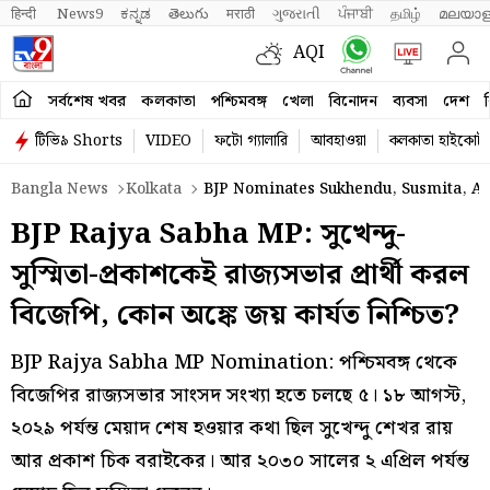
हिन्दी 
News9
ಕನ್ನಡ
తెలుగు
मराठी
ગુજરાતી
ਪੰਜਾਬੀ
தமிழ்
മലയാള
AQI
সর্বশেষ খবর
কলকাতা
পশ্চিমবঙ্গ
খেলা
বিনোদন
ব্যবসা
দেশ
ব
টিভি৯ Shorts
VIDEO
ফটো গ্যালারি
আবহাওয়া
কলকাতা হাইকোর্ট
Bangla News
Kolkata
BJP Nominates Sukhendu, Susmita, And
BJP Rajya Sabha MP: সুখেন্দু-
সুস্মিতা-প্রকাশকেই রাজ্যসভার প্রার্থী করল
বিজেপি, কোন অঙ্কে জয় কার্যত নিশ্চিত?
BJP Rajya Sabha MP Nomination: পশ্চিমবঙ্গ থেকে
বিজেপির রাজ্যসভার সাংসদ সংখ্যা হতে চলছে ৫। ১৮ আগস্ট,
২০২৯ পর্যন্ত মেয়াদ শেষ হওয়ার কথা ছিল সুখেন্দু শেখর রায়
আর প্রকাশ চিক বরাইকের। আর ২০৩০ সালের ২ এপ্রিল পর্যন্ত