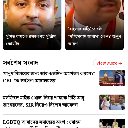
'বাংলার বাড়ি' পাল্টে
সুমিত রায়কে রক্ষাকবচ সুপ্রিম
'পশ্চিমবঙ্গ আবাস' কেন? শুনুন
কোর্টের
কারণ
সর্বশেষ সংবাদ
View More
'মানুষ বিচারের জন্য আর কতদিন অপেক্ষা করবে?'
CBI-কে ভর্ৎসনা আদালতের
মসজিদে মাইক খোলা নিয়ে শাহকে চিঠি আবু
তাহেরদের, SIR নিয়েও বিশেষ আবেদন
LGBTQ আমাদের সমাজের অংশ : মোহন