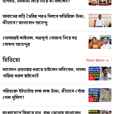
ভাগবত, সমকামী বিয়ে নিয়ে কী বললেন?
আবাসের বাড়ি তৈরির পরও মিলবে অতিরিক্ত টাকা,
কীভাবে? জানালেন শুভেন্দু
সোমবারই ফাইনাল, অন্নপূর্ণা যোজনা নিয়ে বড়
ঘোষণা শুভেন্দুর
ভিডিয়ো
View More
আবেদন প্রত্যাহার করতে চাইলেন অভিষেক, মামলা
খারিজ করল হাইকোর্ট
পরিত্যক্ত ইটভাটায় লক্ষ লক্ষ টাকা, কীভাবে খোঁজ
পেল পুলিশ?
বাংলাদেশে ফিরতে চান, বাধা কোথায় জানালেন