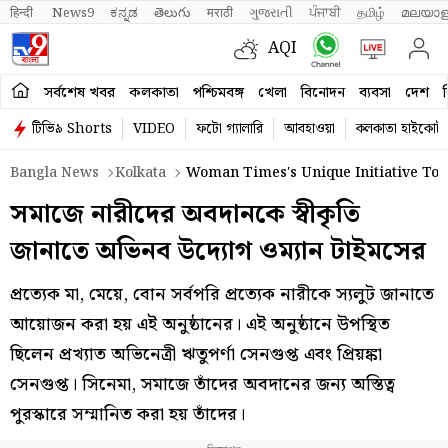
हिन्दी 
News9
ಕನ್ನಡ
తెలుగు
मराठी
ગુજરાતી
ਪੰਜਾਬੀ
தமிழ்
മലയാള
AQI
সর্বশেষ খবর
কলকাতা
পশ্চিমবঙ্গ
খেলা
বিনোদন
ব্যবসা
দেশ
ব
টিভি৯ Shorts
VIDEO
ফটো গ্যালারি
আবহাওয়া
কলকাতা হাইকোর্ট
Bangla News
Kolkata
Woman Times's Unique Initiative To 
সমাজে নারীদের অবদানকে স্বীকৃতি
জানাতে অভিনব উদ্যোগ ওম্যান টাইমসের
প্রত্যেক মা, মেয়ে, বোন সর্বপরি প্রত্যেক নারীকে স্যলুট জানাতে
আয়োজন করা হয় এই অনুষ্ঠানের। এই অনুষ্ঠানে উপস্থিত
ছিলেন প্রখ্যাত অভিনেত্রী ঋতুপর্ণা সেনগুপ্ত এবং প্রিয়ঙ্কা
সেনগুপ্ত। সিনেমা, সমাজে তাঁদের অবদানের জন্য অস্তিত্ব
পুরস্কারে সম্মানিত করা হয় তাঁদের।