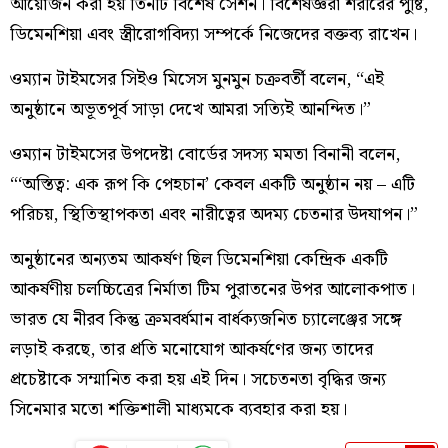
আয়োজন করা হয় তিনটি বিশেষ সেশন। বিশেষজ্ঞরা শরীরের পুষ্টি,
ডিমেনশিয়া এবং স্ত্রীরোগবিদ্যা সম্পর্কে নিজেদের বক্তব্য রাখেন।
ওম্যান টাইমসের সিইও মিসেস মুনমুন চক্রবর্তী বলেন, “এই
অনুষ্ঠানে অভূতপূর্ব সাড়া দেখে আমরা সত্যিই আনন্দিত।”
ওম্যান টাইমসের উপদেষ্টা বোর্ডের সদস্য মমতা বিনানী বলেন,
“‘অস্তিত্ব: এক রূপ কি পেহচান’ কেবল একটি অনুষ্ঠান নয় – এটি
পরিচয়, স্থিতিস্থাপকতা এবং নারীত্বের অদম্য চেতনার উদযাপন।”
অনুষ্ঠানের অন্যতম আকর্ষণ ছিল ডিমেনশিয়া কেন্দ্রিক একটি
আকর্ষণীয় চলচ্চিত্রের নির্মাতা টিম পুরাতনের উপর আলোকপাত।
ভারত যে নীরব কিন্তু ক্রমবর্ধমান বার্ধক্যজনিত চ্যালেঞ্জের সঙ্গে
লড়াই করছে, তার প্রতি মনোযোগ আকর্ষণের জন্য তাদের
প্রচেষ্টাকে সম্মানিত করা হয় এই দিন। সচেতনতা বৃদ্ধির জন্য
সিনেমার মতো শক্তিশালী মাধ্যমকে ব্যবহার করা হয়।