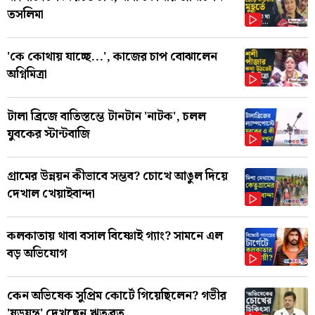
তসলিমা
'কে কোথায় যাচ্ছে...', কাজের চাপ বোঝালেন
অগ্নিমিত্রা
টালা ব্রিজে বাতিস্তম্ভে টানটান 'নাটক', চলল
যুবকের স্টান্টবাজি
গ্রামের উন্নয়ন কীভাবে সম্ভব? চোখে আঙুল দিয়ে
দেখাল খেয়াইবান্দা
কলকাতায় থাবা বসাল বিষ্ণোই গ্যাং? সামনে এল
বড় অভিযোগ
কেন অভিষেক সুপ্রিম কোর্টে গিয়েছিলেন? গভীর
'ষড়যন্ত্র' দেখছেন ঋতব্রত