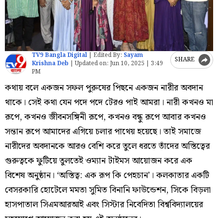
TV9 Bangla Digital
|
Edited By:
Sayam
SHARE
Krishna Deb
|
Updated on:
Jun 10, 2025 | 3:49
PM
কথায় বলে একজন সফল পুরুষের পিছনে একজন নারীর অবদান
থাকে। সেই কথা যেন পদে পদে টেরও পাই আমরা। নারী কখনও মা
রূপে, কখনও জীবনসঙ্গিনী রূপে, কখনও বন্ধু রূপে আবার কখনও
সন্তান রূপে আমাদের এগিয়ে চলার পাথেয় হয়েছে। তাই সমাজে
নারীদের অবদানকে আরও বেশি করে তুলে ধরতে তাঁদের অস্তিত্বের
গুরুত্বকে ফুটিয়ে তুলতেই ওম্যান টাইমস আয়োজন করে এক
বিশেষ অনুষ্ঠান। ‘অস্তিত্ব: এক রূপ কি পেহচান’। কলকাতার একটি
বেসরকারি হোটেলে মমতা সুমিত বিনানি ফাউন্ডেশন, সিকে বিড়লা
হাসপাতাল সিএমআরআই এবং সিস্টার নিবেদিতা বিশ্ববিদ্যালয়ের