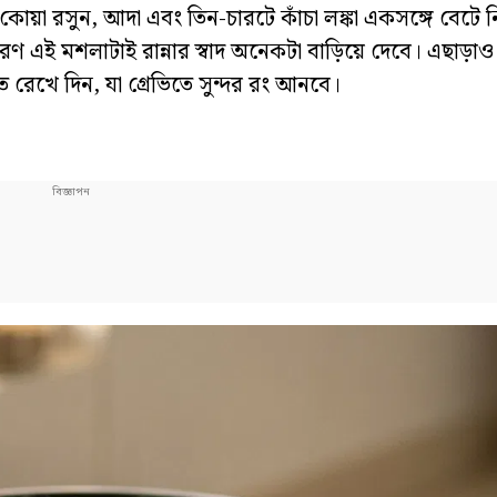
োয়া রসুন, আদা এবং তিন-চারটে কাঁচা লঙ্কা একসঙ্গে বেটে ন
রণ এই মশলাটাই রান্নার স্বাদ অনেকটা বাড়িয়ে দেবে। এছাড়া
েখে দিন, যা গ্রেভিতে সুন্দর রং আনবে।