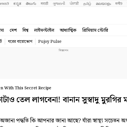
ews9
ಕನ್ನಡ
తెలుగు
मराठी
ગુજરાતી
ਪੰਜਾਬੀ
தமிழ்
മലയാളം
मनी9
বসা
দেশ
বিশ্ব
লাইফস্টাইল
আধ্যাত্মিক
প্রিমিয়াম স্টোরি
্ট
ঘরের বায়োস্কোপ
Pujoy Pulse
en With This Secret Recipe
 তেল লাগবেনা! বানান সুস্বাদু মুরগির 
অজানা পদ্ধতি কি আপনার জানা আছে? যাঁরা স্বাস্থ্য সচেতন 