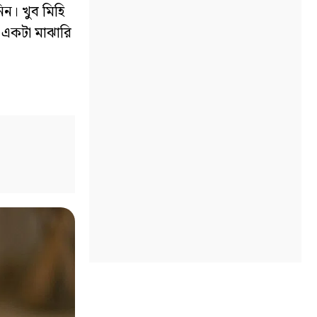
িন। খুব মিহি
ও একটা মাঝারি