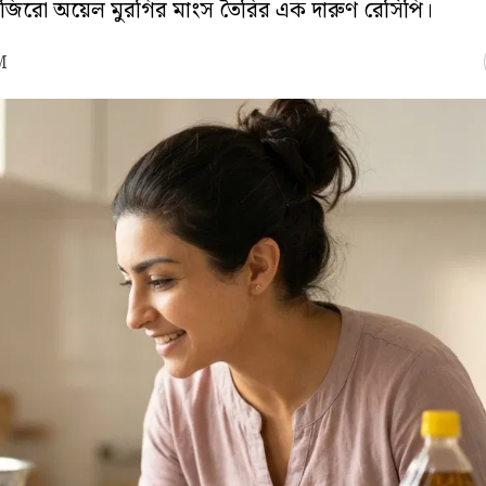
ারে জিরো অয়েল মুরগির মাংস তৈরির এক দারুণ রেসিপি।
M