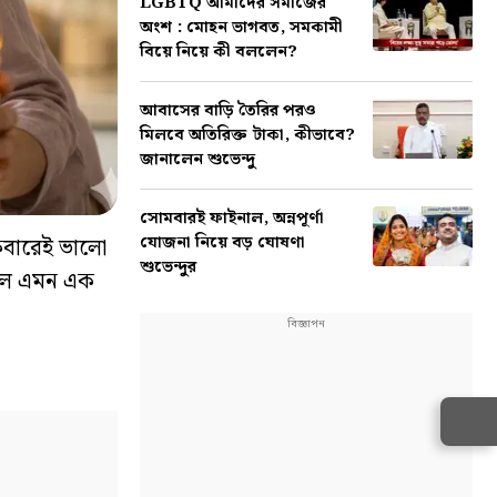
LGBTQ আমাদের সমাজের
অংশ : মোহন ভাগবত, সমকামী
বিয়ে নিয়ে কী বললেন?
আবাসের বাড়ি তৈরির পরও
মিলবে অতিরিক্ত টাকা, কীভাবে?
জানালেন শুভেন্দু
সোমবারই ফাইনাল, অন্নপূর্ণা
যোজনা নিয়ে বড় ঘোষণা
কেবারেই ভালো
শুভেন্দুর
রইল এমন এক