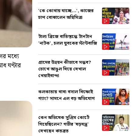
'কে কোথায় যাচ্ছে...', কাজের
চাপ বোঝালেন অগ্নিমিত্রা
টালা ব্রিজে বাতিস্তম্ভে টানটান
'নাটক', চলল যুবকের স্টান্টবাজি
ের মধ্যে
গ্রামের উন্নয়ন কীভাবে সম্ভব?
আধ ঘণ্টার
চোখে আঙুল দিয়ে দেখাল
খেয়াইবান্দা
কলকাতায় থাবা বসাল বিষ্ণোই
গ্যাং? সামনে এল বড় অভিযোগ
কেন অভিষেক সুপ্রিম কোর্টে
গিয়েছিলেন? গভীর 'ষড়যন্ত্র'
দেখছেন ঋতব্রত