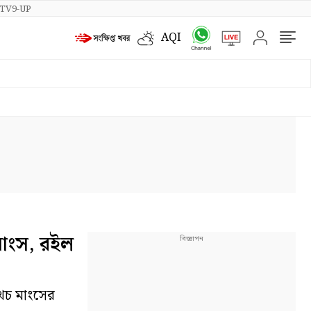
TV9-UP
AQI
মাংস, রইল
অথচ মাংসের