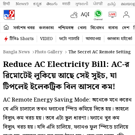
हिन्दी 
News9
ಕನ್ನಡ
తెలుగు
मराठी
ગુજરાતી
ਪੰਜਾਬੀ
தமிழ்
മലയാള
AQI
সর্বশেষ খবর
কলকাতা
পশ্চিমবঙ্গ
খেলা
বিনোদন
ব্যবসা
দেশ
ব
টিভি৯ Shorts
VIDEO
ফটো গ্যালারি
আবহাওয়া
কলকাতা হাইকোর্ট
Bangla News
Photo Gallery
The Secret AC Remote Setting T
Reduce AC Electricity Bill: AC-র
রিমোটেই লুকিয়ে আছে সেই সুইচ, যা
টিপলেই ইলেকট্রিক বিল আসবে কম!
AC Remote Energy Saving Mode: অনেকে মনে করেন
যে এসি চালালে তখন ফ্যানের স্পিড কমিয়ে দিতে হয়। তাহলে
বিদ্যুৎ কম খরচ হয়। তবে এটা ভুল ধারণা। ফ্যানে খুব কম
বিদ্যুৎ খরচ হয়। যদি এসি চালিয়ে, ফ্যানও ফুল স্পিডে চালিয়ে