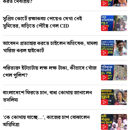
করত দেবপ্রিয়?
সুপ্রিম কোর্টে রক্ষাকবচ পেয়েও দেখা নেই
সুমিতের, বাড়িতে পৌঁছে গেল CID
আবেদন প্রত্যাহার করতে চাইলেন অভিষেক, মামলা
খারিজ করল হাইকোর্ট
পরিত্যক্ত ইটভাটায় লক্ষ লক্ষ টাকা, কীভাবে খোঁজ
পেল পুলিশ?
বাংলাদেশে ফিরতে চান, বাধা কোথায় জানালেন
তসলিমা
'কে কোথায় যাচ্ছে...', কাজের চাপ বোঝালেন
অগ্নিমিত্রা