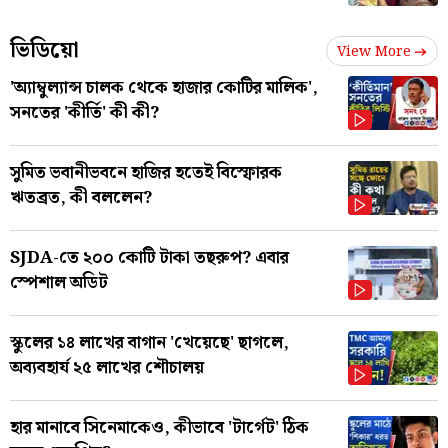
ভিডিয়ো
View More
'অ্যাম্বুল্যান্স চালক থেকে হাজার কোটির মালিক',
সনতের 'কীর্তি' কী কী?
সুমিত ভবানীভবনে হাজির হতেই বিস্ফোরক
ঋতব্রত, কী বললেন?
SJDA-তে ২০০ কোটি টাকা তছরুপ? এবার
স্পেশাল অডিট
স্কুলের ১৪ লাখের বাগান 'খেয়েছে' ছাগলে,
অব্যবহার্য ২৫ লাখের শৌচালয়
হার মানাবে সিনেমাকেও, কীভাবে 'টার্গেট' ঠিক