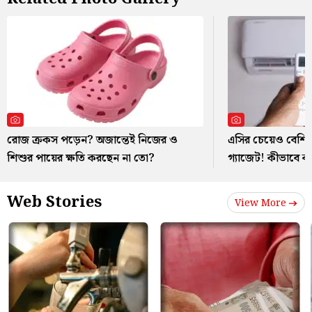
রোজ ক্রকস পড়েন? অজান্তেই নিজের ও
এসির চেয়েও বেশি ব
শিশুর পায়ের ক্ষতি করছেন না তো?
গ্যাজেট! কীভাবে 
Web Stories
View More