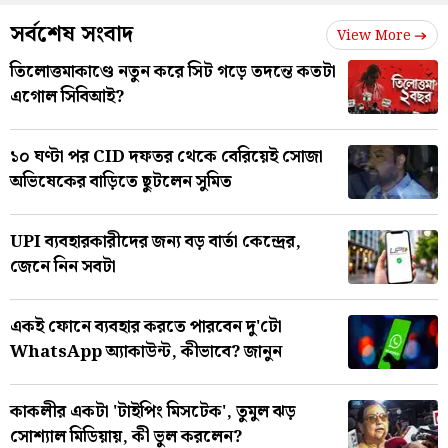
সর্বশেষ সংবাদ
View More
তিলোত্তমাকাণ্ডে নতুন করে সিট গড়ে তদন্তে কতটা
এগোল সিবিআই?
১০ ঘণ্টা পর CID দফতর থেকে বেরিয়েই সোজা
অভিষেকের বাড়িতে ছুটলেন সুমিত
UPI ব্যবহারকারীদের জন্য বড় বার্তা কেন্দ্রের,
জেনে নিন সবটা
একই ফোনে ব্যবহার করতে পারবেন দু'টো
WhatsApp অ্যাকাউন্ট, কীভাবে? জানুন
কাকলীর একটা 'টাইপিং মিসটেক', তুমুল ঝড়
সোশ্যাল মিডিয়ায়, কী ভুল করলেন?