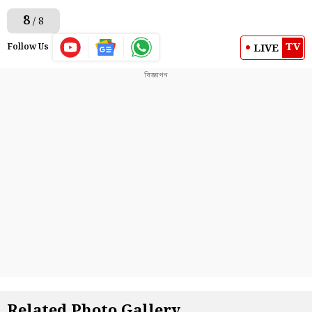
8
/ 8
TV
LIVE
Follow Us
Related Photo Gallery