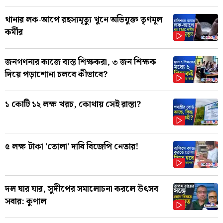
থানার লক-আপে রহস্যমৃত্যু খুনে অভিযুক্ত তৃণমূল
কর্মীর
জনগণনার কাজে ব্যস্ত শিক্ষকরা, ৩ জন শিক্ষক
দিয়ে পড়াশোনা চলবে কীভাবে?
১ কোটি ১২ লক্ষ খরচ, কোথায় সেই রাস্তা?
৫ লক্ষ টাকা 'তোলা' দাবি বিজেপি নেতার!
দল যার যার, সুদীপের সমালোচনা করলে উৎসব
সবার: কুণাল