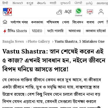
हिन्दी 
News9
ಕನ್ನಡ
తెలుగు
मराठी
ગુજરાતી
ਪੰਜਾਬੀ
தமிழ்
മലയാള
AQI
সর্বশেষ খবর
কলকাতা
পশ্চিমবঙ্গ
খেলা
বিনোদন
ব্যবসা
দেশ
ব
টিভি৯ Shorts
VIDEO
ফটো গ্যালারি
আবহাওয়া
কলকাতা হাইকোর্ট
Bangla News
Photo Gallery
Vastu Shastra, 5 Mistakes One S
Vastu Shastra: স্নান শেষেই করেন এই
৫ কাজ? এখনই সাবধান হন, নইলে জীবনে
বিপদ ঘনিয়ে আসতে পারে!
যে কোনও ব্যক্তির জীবনে কেমন করে সুখ আসে, বা কীভাবে
একটা জীবনে শান্তি, সুখ ও সমৃদ্ধি আনা যায়, বাস্তুশাস্ত্রে তার
উল্লেখ রয়েছে। বেশ কিছু নিয়ম মেনে চললে জীবনে নানা বড়
বিপদ যেমন এড়ানো যায়, তেমনই সেগুলো উপেক্ষা করলে