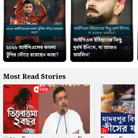
আইপিএল ইতিহাসের কিছু
২০২৬ আইপিএলের কমলা
দুর্ধর্ষ ইনিংস, যা আজও
টুপির দৌড়ে রয়েছেন কারা?
অমলিন!
Most Read Stories