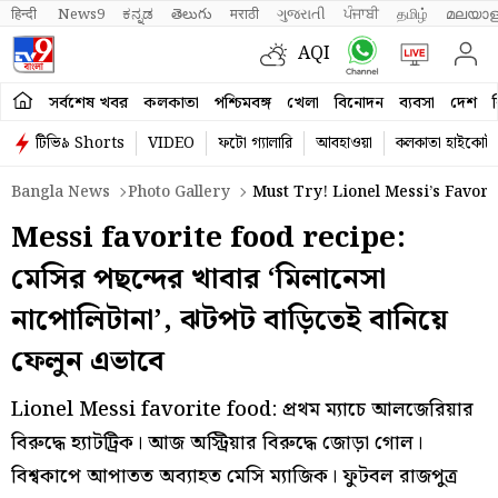
हिन्दी 
News9
ಕನ್ನಡ
తెలుగు
मराठी
ગુજરાતી
ਪੰਜਾਬੀ
தமிழ்
മലയാള
AQI
সর্বশেষ খবর
কলকাতা
পশ্চিমবঙ্গ
খেলা
বিনোদন
ব্যবসা
দেশ
ব
টিভি৯ Shorts
VIDEO
ফটো গ্যালারি
আবহাওয়া
কলকাতা হাইকোর্ট
Bangla News
Photo Gallery
Must Try! Lionel Messi’s Favor
Messi favorite food recipe:
মেসির পছন্দের খাবার ‘মিলানেসা
নাপোলিটানা’, ঝটপট বাড়িতেই বানিয়ে
ফেলুন এভাবে
Lionel Messi favorite food: প্রথম ম্যাচে আলজেরিয়ার
বিরুদ্ধে হ্যাটট্রিক। আজ অস্ট্রিয়ার বিরুদ্ধে জোড়া গোল।
বিশ্বকাপে আপাতত অব্যাহত মেসি ম্যাজিক। ফুটবল রাজপুত্র