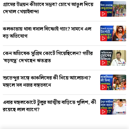
গ্রামের উন্নয়ন কীভাবে সম্ভব? চোখে আঙুল দিয়ে
দেখাল খেয়াইবান্দা
কলকাতায় থাবা বসাল বিষ্ণোই গ্যাং? সামনে এল
বড় অভিযোগ
কেন অভিষেক সুপ্রিম কোর্টে গিয়েছিলেন? গভীর
'ষড়যন্ত্র' দেখছেন ঋতব্রত
শুভেন্দুর সঙ্গে কাকলিদের কী নিয়ে আলোচনা?
মঙ্গলে সব নজর বঙ্গভবনে
এবার মঙ্গলকোটে টুলুর আত্মীয় বাড়িতে পুলিশ, কী
রয়েছে লাল ব্যাগে?