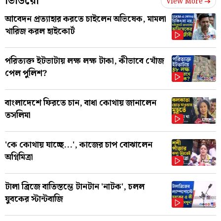
ভিডিয়ো
View More
আবেদন প্রত্যাহার করতে চাইলেন অভিষেক, মামলা
খারিজ করল হাইকোর্ট
পরিত্যক্ত ইটভাটায় লক্ষ লক্ষ টাকা, কীভাবে খোঁজ
পেল পুলিশ?
বাংলাদেশে ফিরতে চান, বাধা কোথায় জানালেন
তসলিমা
'কে কোথায় যাচ্ছে...', কাজের চাপ বোঝালেন
অগ্নিমিত্রা
টালা ব্রিজে বাতিস্তম্ভে টানটান 'নাটক', চলল
যুবকের স্টান্টবাজি