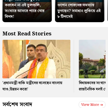
করবেন না এই ভুলগুলি,
ওপেন পোরসের সমস্যায়
সংসারে আসতে পারে ঘোর
ভুগছেন? সমাধান লুকিয়ে এই
বিপদ!
৮ টিপসেই
Most Read Stories
'প্রধানমন্ত্রী বাকি মন্ত্রীদের বলেছেন বাংলায়
বিধায়কদের সংখ্যাগ
যাও,উন্নয়ন করো'
রাজনৈতিক দলই শেষ 
সর্বশেষ সংবাদ
View More