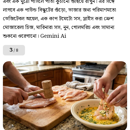
এবং এক মুঠো পার্সলে পাতা কুচানো গুছিয়ে রাখুন। এর সঙ্গে
লাগবে এক পাউন্ড বিস্কুটের গুঁড়ো, ভাজার জন্য পরিমাণমতো
ভেজিটেবল অয়েল, এক কাপ টমেটো সস, স্লাইস করা ফ্রেশ
মোজারেলা চিজ, মারিনারা সস, নুন, গোলমরিচ এবং সামান্য
শুকনো ওরেগানো। Gemini Ai
3
/ 8