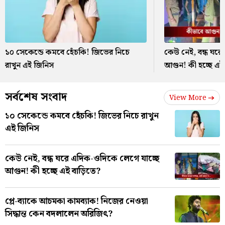
১০ সেকেন্ডে কমবে হেঁচকি! জিভের নিচে
কেউ নেই, বন্ধ ঘরে
রাখুন এই জিনিস
আগুন! কী হচ্ছে এই 
সর্বশেষ সংবাদ
View More
১০ সেকেন্ডে কমবে হেঁচকি! জিভের নিচে রাখুন
এই জিনিস
কেউ নেই, বন্ধ ঘরে এদিক-ওদিকে লেগে যাচ্ছে
আগুন! কী হচ্ছে এই বাড়িতে?
প্লে-ব্যাকে আচমকা কামব্যাক! নিজের নেওয়া
সিদ্ধান্ত কেন বদলালেন অরিজিৎ?