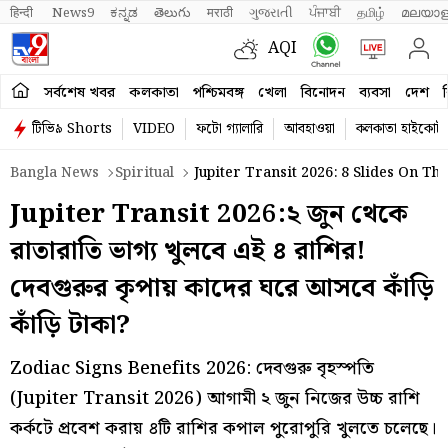
हिन्दी 
News9
ಕನ್ನಡ
తెలుగు
मराठी
ગુજરાતી
ਪੰਜਾਬੀ
தமிழ்
മലയാള
AQI
সর্বশেষ খবর
কলকাতা
পশ্চিমবঙ্গ
খেলা
বিনোদন
ব্যবসা
দেশ
ব
টিভি৯ Shorts
VIDEO
ফটো গ্যালারি
আবহাওয়া
কলকাতা হাইকোর্ট
Bangla News
Spiritual
Jupiter Transit 2026: 8 Slides On Th
Jupiter Transit 2026:২ জুন থেকে
রাতারাতি ভাগ্য খুলবে এই ৪ রাশির!
দেবগুরুর কৃপায় কাদের ঘরে আসবে কাঁড়ি
কাঁড়ি টাকা?
Zodiac Signs Benefits 2026: দেবগুরু বৃহস্পতি
(Jupiter Transit 2026) আগামী ২ জুন নিজের উচ্চ রাশি
কর্কটে প্রবেশ করায় ৪টি রাশির কপাল পুরোপুরি খুলতে চলেছে।