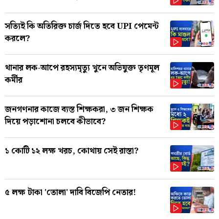
সত্যিই কি অতিরিক্ত চার্জ দিতে হবে UPI পেমেন্ট
করলে?
থানার লক-আপে রহস্যমৃত্যু খুনে অভিযুক্ত তৃণমূল
কর্মীর
জনগণনার কাজে ব্যস্ত শিক্ষকরা, ৩ জন শিক্ষক
দিয়ে পড়াশোনা চলবে কীভাবে?
১ কোটি ১২ লক্ষ খরচ, কোথায় সেই রাস্তা?
৫ লক্ষ টাকা 'তোলা' দাবি বিজেপি নেতার!