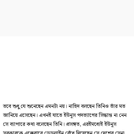
তবে শুধু যে শুনেছেন এমনটা নয়। নাহিদ বলছেন তিনিও তাঁর মত
জানিয়ে এসেছেন। এখনই যাতে ইউনূস পদত্যাগের সিদ্ধান্ত না নেন
সে ব্যাপারে কথা বলেছেন তিনি। প্রসঙ্গত, এরইমধ্যেই ইউনূস
সরকারকে এক্কেবারে ডেডলাইন বেঁধে দিয়েছেন সে দেশের সেনা