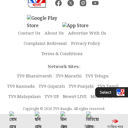
Contact Us
About Us
Advertise With Us
Complaint Redressal
Privacy Policy
Terms & Conditions
Network Sites:
TV9 Bharatvarsh
TV9 Marathi
TV9 Telugu
TV9 Kannada
TV9 Gujarati
TV9 Punjabi
TV9 Tamil
TV9 Malayalam
TV9 UP
News9 LIVE
Money9 LIVE
Copyright © 2026 TV9 Bangla. All rights reserved.
মেনু
ছবি
রিল
ভিডিয়ো
সংক্ষিপ্ত খবর