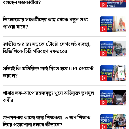
বলছেন যজ্ঞকারীরা?
তিলোত্তমার সহকর্মীদের কাছ থেকে নতুন তথ্য
পাওয়া যাবে?
জাতীয় ও রাজ্য সড়কে টোটো দেখলেই ব্যবস্থা,
ডিজিপিকে চিঠি পরিবহণ দফতরের
সত্যিই কি অতিরিক্ত চার্জ দিতে হবে UPI পেমেন্ট
করলে?
থানার লক-আপে রহস্যমৃত্যু খুনে অভিযুক্ত তৃণমূল
কর্মীর
জনগণনার কাজে ব্যস্ত শিক্ষকরা, ৩ জন শিক্ষক
দিয়ে পড়াশোনা চলবে কীভাবে?