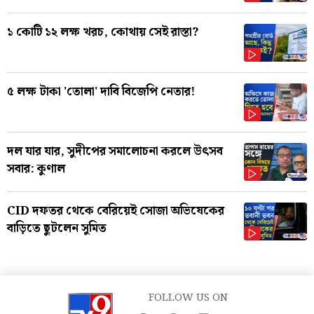
১ কোটি ১২ লক্ষ খরচ, কোথায় সেই রাস্তা?
৫ লক্ষ টাকা 'তোলা' দাবি বিজেপি নেতার!
দল যার যার, সুদীপের সমালোচনা করলে উৎসব
সবার: কুণাল
CID দফতর থেকে বেরিয়েই সোজা অভিষেকের
বাড়িতে ছুটলেন সুমিত
FOLLOW US ON