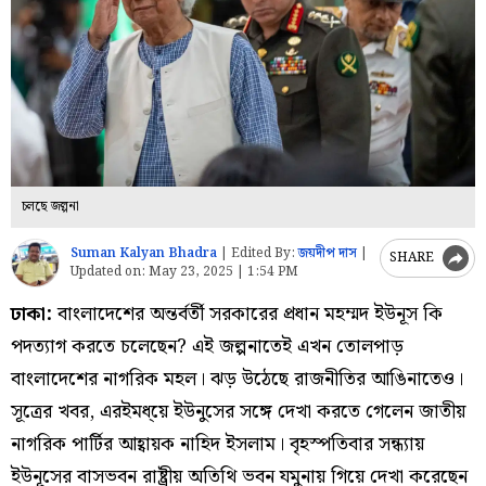
চলছে জল্পনা
Suman Kalyan Bhadra
|
Edited By:
জয়দীপ দাস
|
SHARE
Updated on:
May 23, 2025 | 1:54 PM
ঢাকা:
বাংলাদেশের অন্তর্বর্তী সরকারের প্রধান মহম্মদ ইউনূস কি
পদত্যাগ করতে চলেছেন? এই জল্পনাতেই এখন তোলপাড়
বাংলাদেশের নাগরিক মহল। ঝড় উঠেছে রাজনীতির আঙিনাতেও।
সূত্রের খবর, এরইমধ্য়ে ইউনুসের সঙ্গে দেখা করতে গেলেন জাতীয়
নাগরিক পার্টির আহ্বায়ক নাহিদ ইসলাম। বৃহস্পতিবার সন্ধ্যায়
ইউনূসের বাসভবন রাষ্ট্রীয় অতিথি ভবন যমুনায় গিয়ে দেখা করেছেন