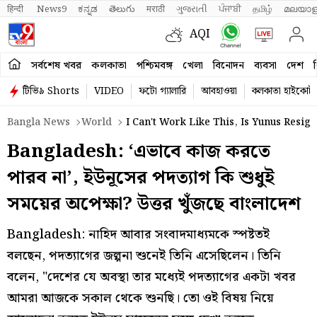
हिन्दी 
News9
ಕನ್ನಡ
తెలుగు
मराठी
ગુજરાતી
ਪੰਜਾਬੀ
தமிழ்
മലയാള
AQI
সর্বশেষ খবর
কলকাতা
পশ্চিমবঙ্গ
খেলা
বিনোদন
ব্যবসা
দেশ
ব
টিভি৯ Shorts
VIDEO
ফটো গ্যালারি
আবহাওয়া
কলকাতা হাইকোর্ট
Bangla News
World
I Can't Work Like This, Is Yunus Resig
Bangladesh: ‘এভাবে কাজ করতে
পারব না’, ইউনূসের পদত্যাগ কি শুধুই
সময়ের অপেক্ষা? উত্তর খুঁজছে বাংলাদেশ
Bangladesh: নাহিদ আবার সংবাদমাধ্যমকে স্পষ্টতই
বলছেন, পদত্যাগের জল্পনা শুনেই তিনি এসেছিলেন। তিনি
বলেন, "দেশের যে অবস্থা তার মধ্যেই পদত্যাগের একটা খবর
আমরা আজকে সকাল থেকে শুনছি। তো ওই বিষয় নিয়ে