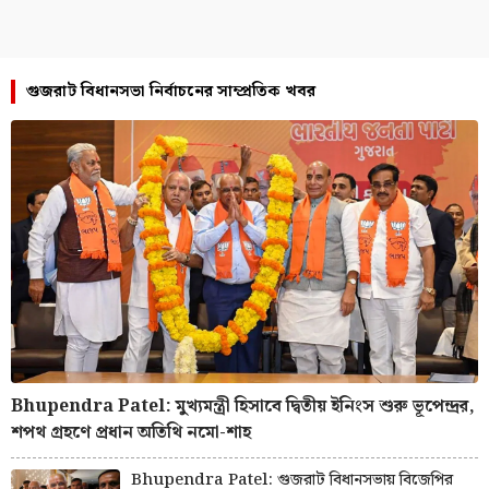
গুজরাট বিধানসভা নির্বাচনের সাম্প্রতিক খবর
Bhupendra Patel: মুখ্যমন্ত্রী হিসাবে দ্বিতীয় ইনিংস শুরু ভূপেন্দ্রর,
শপথ গ্রহণে প্রধান অতিথি নমো-শাহ
Bhupendra Patel: গুজরাট বিধানসভায় বিজেপির