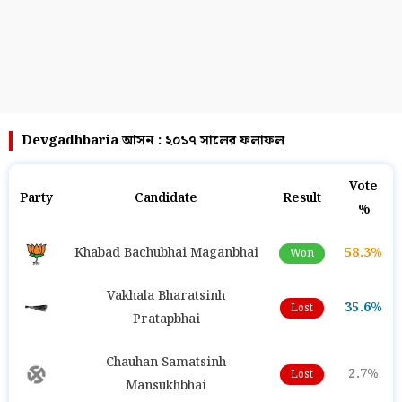
Devgadhbaria আসন : ২০১৭ সালের ফলাফল
Vote
Party
Candidate
Result
%
Khabad Bachubhai Maganbhai
58.3%
Won
Vakhala Bharatsinh
35.6%
Lost
Pratapbhai
Chauhan Samatsinh
2.7%
Lost
Mansukhbhai