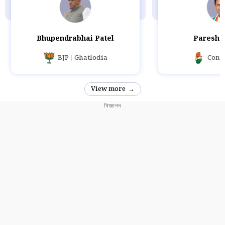
Bhupendrabhai Patel
Paresh 
BJP
Ghatlodia
Cong
View more