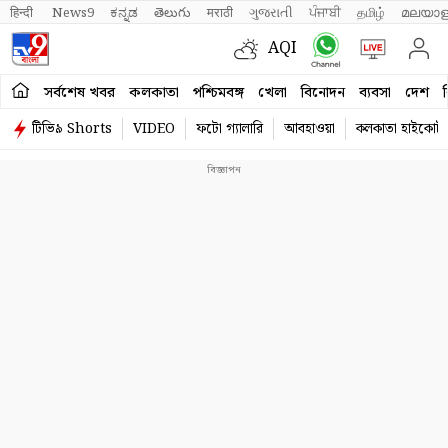
हिन्दी 
News9
ಕನ್ನಡ
తెలుగు
मराठी
ગુજરાતી
ਪੰਜਾਬੀ
தமிழ்
മലയാള
AQI
সর্বশেষ খবর
কলকাতা
পশ্চিমবঙ্গ
খেলা
বিনোদন
ব্যবসা
দেশ
ব
টিভি৯ Shorts
VIDEO
ফটো গ্যালারি
আবহাওয়া
কলকাতা হাইকোর্ট