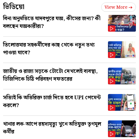
ভিডিয়ো
View More
বিনা অনুমতিতে যাদবপুরে যজ্ঞ, কীসের জন্য? কী
বলছেন যজ্ঞকারীরা?
তিলোত্তমার সহকর্মীদের কাছ থেকে নতুন তথ্য
পাওয়া যাবে?
জাতীয় ও রাজ্য সড়কে টোটো দেখলেই ব্যবস্থা,
ডিজিপিকে চিঠি পরিবহণ দফতরের
সত্যিই কি অতিরিক্ত চার্জ দিতে হবে UPI পেমেন্ট
করলে?
থানার লক-আপে রহস্যমৃত্যু খুনে অভিযুক্ত তৃণমূল
কর্মীর