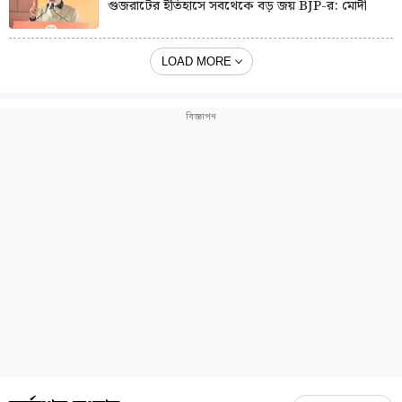
গুজরাটের ইতিহাসে সবথেকে বড় জয় BJP-র: মোদী
LOAD MORE