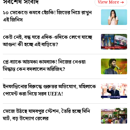
সর্বশেষ সংবাদ
View More
১০ সেকেন্ডে কমবে হেঁচকি! জিভের নিচে রাখুন
এই জিনিস
কেউ নেই, বন্ধ ঘরে এদিক-ওদিকে লেগে যাচ্ছে
আগুন! কী হচ্ছে এই বাড়িতে?
প্লে-ব্যাকে আচমকা কামব্যাক! নিজের নেওয়া
সিদ্ধান্ত কেন বদলালেন অরিজিৎ?
ইনফান্তিনোর বিরুদ্ধে গুরুতর অভিযোগ, মহিলাকে
পেমেন্ট করা নিয়ে সরব UEFA!
সেজে উঠছে যাদবপুর স্টেশন, তৈরি হচ্ছে মিনি
মার্ট, বড় উদ্যোগ রেলের