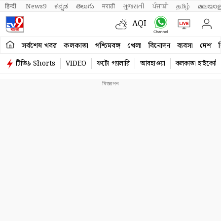
हिन्दी 
News9
ಕನ್ನಡ
తెలుగు
मराठी
ગુજરાતી
ਪੰਜਾਬੀ
தமிழ்
മലയാള
AQI
সর্বশেষ খবর
কলকাতা
পশ্চিমবঙ্গ
খেলা
বিনোদন
ব্যবসা
দেশ
ব
টিভি৯ Shorts
VIDEO
ফটো গ্যালারি
আবহাওয়া
কলকাতা হাইকোর্ট