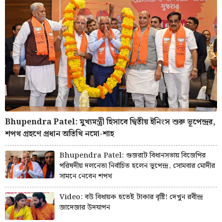
Bhupendra Patel: মুখ্যমন্ত্রী হিসাবে দ্বিতীয় ইনিংস শুরু ভূপেন্দ্রর,
শপথ গ্রহণে প্রধান অতিথি নমো-শাহ
Bhupendra Patel: গুজরাট বিধানসভায় বিজেপির
পরিষদীয় দলনেতা নির্বাচিত হলেন ভূপেন্দ্র, সোমবার মোদীর
সামনে নেবেন শপথ
Video: বউ বিধায়ক হতেই টাকার বৃষ্টি! দেখুন রবীন্দ্র
জাদেজার উদযাপন