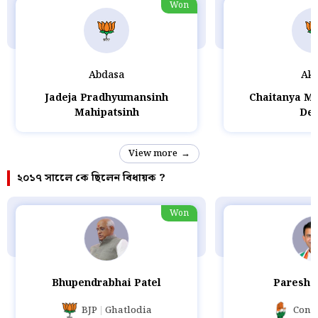
Won
Abdasa
Ako
Jadeja Pradhyumansinh
Chaitanya M
Mahipatsinh
Des
View more
২০১৭ সালেে কে ছিলেন বিধায়ক ?
Won
Bhupendrabhai Patel
Paresh 
BJP
Ghatlodia
Cong