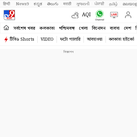
हिन्दी 
News9
ಕನ್ನಡ
తెలుగు
मराठी
ગુજરાતી
ਪੰਜਾਬੀ
தமிழ்
മലയാള
AQI
সর্বশেষ খবর
কলকাতা
পশ্চিমবঙ্গ
খেলা
বিনোদন
ব্যবসা
দেশ
ব
টিভি৯ Shorts
VIDEO
ফটো গ্যালারি
আবহাওয়া
কলকাতা হাইকোর্ট