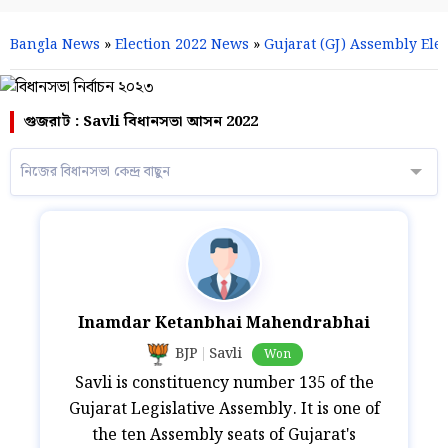
Bangla News
»
Election 2022 News
»
Gujarat (GJ) Assembly Elec
গুজরাট : Savli বিধানসভা আসন 2022
নিজের বিধানসভা কেন্দ্র বাছুন
Inamdar Ketanbhai Mahendrabhai
BJP
Savli
Won
Savli is constituency number 135 of the
Gujarat Legislative Assembly. It is one of
the ten Assembly seats of Gujarat's