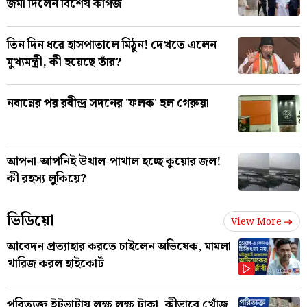
জমা দিলেন বিশেষ কাগজ
তিন দিন ধরে হাসপাতালে মিঠুন! দেখতে এলেন
মুখ্যমন্ত্রী, কী হয়েছে তাঁর?
নবান্নের পর রবীন্দ্র সদনের 'ফলক' হল গেরুয়া
আপনা-আপনিই উথাল-পাথাল হচ্ছে কুয়োর জল!
কী রহস্য লুকিয়ে?
ভিডিয়ো
View More
আবেদন প্রত্যাহার করতে চাইলেন অভিষেক, মামলা
খারিজ করল হাইকোর্ট
পরিত্যক্ত ইটভাটায় লক্ষ লক্ষ টাকা, কীভাবে খোঁজ