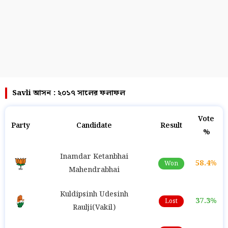
Savli আসন : ২০১৭ সালের ফলাফল
Vote
Party
Candidate
Result
%
Inamdar Ketanbhai
58.4%
Won
Mahendrabhai
Kuldipsinh Udesinh
37.3%
Lost
Raulji(Vakil)