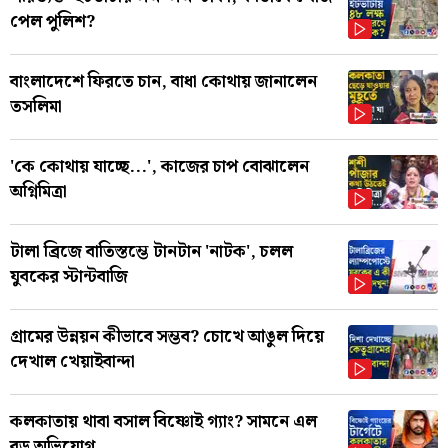
পেল পুলিশ?
বাংলাদেশে ফিরতে চান, বাধা কোথায় জানালেন
তসলিমা
'কে কোথায় যাচ্ছে...', কাজের চাপ বোঝালেন
অগ্নিমিত্রা
টালা ব্রিজে বাতিস্তম্ভে টানটান 'নাটক', চলল
যুবকের স্টান্টবাজি
গ্রামের উন্নয়ন কীভাবে সম্ভব? চোখে আঙুল দিয়ে
দেখাল খেয়াইবান্দা
কলকাতায় থাবা বসাল বিষ্ণোই গ্যাং? সামনে এল
বড় অভিযোগ