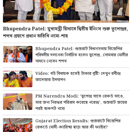
Bhupendra Patel: মুখ্যমন্ত্রী হিসাবে দ্বিতীয় ইনিংস শুরু ভূপেন্দ্রর,
শপথ গ্রহণে প্রধান অতিথি নমো-শাহ
Bhupendra Patel: গুজরাট বিধানসভায় বিজেপির
পরিষদীয় দলনেতা নির্বাচিত হলেন ভূপেন্দ্র, সোমবার মোদীর
সামনে নেবেন শপথ
Video: বউ বিধায়ক হতেই টাকার বৃষ্টি! দেখুন রবীন্দ্র
জাদেজার উদযাপন
PM Narendra Modi: 'ভূপেন্দ্র যাতে রেকর্ড ভাঙে,
তার জন্য নিরন্তর পরিশ্রম করেছে নরেন্দ্র', গুজরাট জয়ের
পরই অকপট নমো
Gujarat Election Results: গুজরাটে বিজেপির
রেকর্ডে মোদী-ক্যারিশ্মা ছাড়া আর কী ফ্যাক্টর?