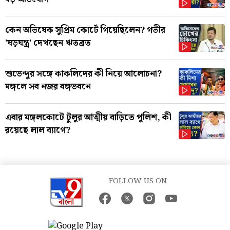
কেন অভিষেক সুপ্রিম কোর্টে গিয়েছিলেন? গভীর
'ষড়যন্ত্র' দেখছেন ঋতব্রত
শুভেন্দুর সঙ্গে কাকলিদের কী নিয়ে আলোচনা?
মঙ্গলে সব নজর বঙ্গভবনে
এবার মঙ্গলকোটে টুলুর আত্মীয় বাড়িতে পুলিশ, কী
রয়েছে লাল ব্যাগে?
FOLLOW US ON