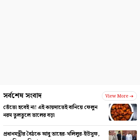
সর্বশেষ সংবাদ
View More
তেঁতো হবেই না! এই কায়দাতেই বানিয়ে ফেলুন
নরম তুলতুলে তালের বড়া
প্রধানমন্ত্রীর বৈঠকে আবু তাহের-খলিলুর-ইউসুফ,