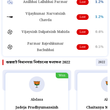
Anilbhai Lallubhai Parmar
1.2%
Lost
Vijaykumar Narvatsinh
1.2%
Lost
Chavda
Vijaysinh Dalpatsinh Mahida
0.6%
Lost
Parmar Rajeshkumar
0.5%
Lost
Bachubhai
গুজরাট বিধানসভা নির্বাচনের ফলাফল 2022
2022
Won
Abdasa
Ako
Jadeja Pradhyumansinh
Chaitanya M