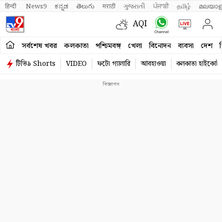
हिन्दी 
News9
ಕನ್ನಡ
తెలుగు
मराठी
ગુજરાતી
ਪੰਜਾਬੀ
தமிழ்
മലയാള
AQI
সর্বশেষ খবর
কলকাতা
পশ্চিমবঙ্গ
খেলা
বিনোদন
ব্যবসা
দেশ
ব
টিভি৯ Shorts
VIDEO
ফটো গ্যালারি
আবহাওয়া
কলকাতা হাইকোর্ট