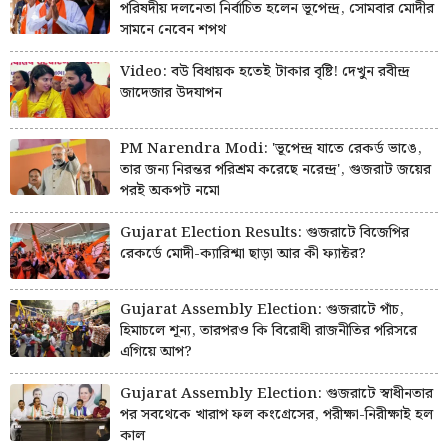
পরিষদীয় দলনেতা নির্বাচিত হলেন ভূপেন্দ্র, সোমবার মোদীর
সামনে নেবেন শপথ
Video: বউ বিধায়ক হতেই টাকার বৃষ্টি! দেখুন রবীন্দ্র
জাদেজার উদযাপন
PM Narendra Modi: 'ভূপেন্দ্র যাতে রেকর্ড ভাঙে,
তার জন্য নিরন্তর পরিশ্রম করেছে নরেন্দ্র', গুজরাট জয়ের
পরই অকপট নমো
Gujarat Election Results: গুজরাটে বিজেপির
রেকর্ডে মোদী-ক্যারিশ্মা ছাড়া আর কী ফ্যাক্টর?
Gujarat Assembly Election: গুজরাটে পাঁচ,
হিমাচলে শূন্য, তারপরও কি বিরোধী রাজনীতির পরিসরে
এগিয়ে আপ?
Gujarat Assembly Election: গুজরাটে স্বাধীনতার
পর সবথেকে খারাপ ফল কংগ্রেসের, পরীক্ষা-নিরীক্ষাই হল
কাল