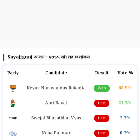
Sayajigunj আসন : ২০১৭ সালের ফলাফল
Party
Candidate
Result
Vote %
Keyur Narayandas Rokadia
68.5%
Won
Ami Ravat
21.3%
Lost
Swejal Bharatbhai Vyas
7.3%
Lost
Neha Parmar
0.7%
Lost