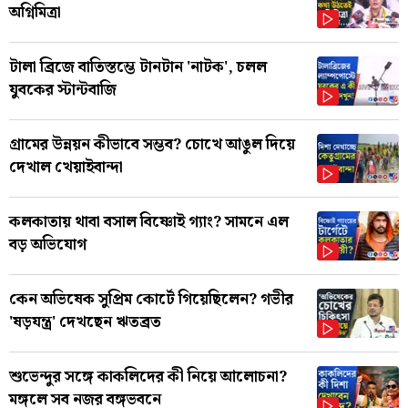
অগ্নিমিত্রা
টালা ব্রিজে বাতিস্তম্ভে টানটান 'নাটক', চলল
যুবকের স্টান্টবাজি
গ্রামের উন্নয়ন কীভাবে সম্ভব? চোখে আঙুল দিয়ে
দেখাল খেয়াইবান্দা
কলকাতায় থাবা বসাল বিষ্ণোই গ্যাং? সামনে এল
বড় অভিযোগ
কেন অভিষেক সুপ্রিম কোর্টে গিয়েছিলেন? গভীর
'ষড়যন্ত্র' দেখছেন ঋতব্রত
শুভেন্দুর সঙ্গে কাকলিদের কী নিয়ে আলোচনা?
মঙ্গলে সব নজর বঙ্গভবনে