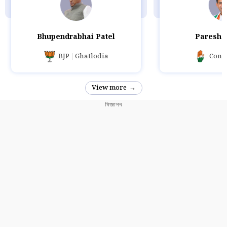
Bhupendrabhai Patel
Paresh 
BJP
Ghatlodia
Cong
View more