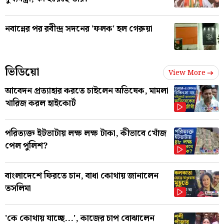
নবান্নের পর রবীন্দ্র সদনের 'ফলক' হল গেরুয়া
ভিডিয়ো
View More
আবেদন প্রত্যাহার করতে চাইলেন অভিষেক, মামলা
খারিজ করল হাইকোর্ট
পরিত্যক্ত ইটভাটায় লক্ষ লক্ষ টাকা, কীভাবে খোঁজ
পেল পুলিশ?
বাংলাদেশে ফিরতে চান, বাধা কোথায় জানালেন
তসলিমা
'কে কোথায় যাচ্ছে...', কাজের চাপ বোঝালেন