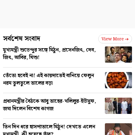
সর্বশেষ সংবাদ
View More
মুখ্যমন্ত্রী শুভেন্দুর সঙ্গে মিঠুন, প্রসেনজিৎ, দেব,
জিৎ, আবির, যিশু!
তেঁতো হবেই না! এই কায়দাতেই বানিয়ে ফেলুন
নরম তুলতুলে তালের বড়া
প্রধানমন্ত্রীর বৈঠকে আবু তাহের-খলিলুর-ইউসুফ,
জমা দিলেন বিশেষ কাগজ
তিন দিন ধরে হাসপাতালে মিঠুন! দেখতে এলেন
মুখ্যমন্ত্রী, কী হয়েছে তাঁর?