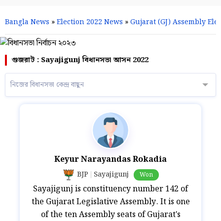
Bangla News
»
Election 2022 News
»
Gujarat (GJ) Assembly Elec
গুজরাট : Sayajigunj বিধানসভা আসন 2022
নিজের বিধানসভা কেন্দ্র বাছুন
Keyur Narayandas Rokadia
BJP
Sayajigunj
Won
Sayajigunj is constituency number 142 of
the Gujarat Legislative Assembly. It is one
of the ten Assembly seats of Gujarat's