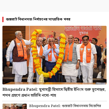
গুজরাট বিধানসভা নির্বাচনের সাম্প্রতিক খবর
Bhupendra Patel: মুখ্যমন্ত্রী হিসাবে দ্বিতীয় ইনিংস শুরু ভূপেন্দ্রর,
শপথ গ্রহণে প্রধান অতিথি নমো-শাহ
Bhupendra Patel: গুজরাট বিধানসভায় বিজেপির