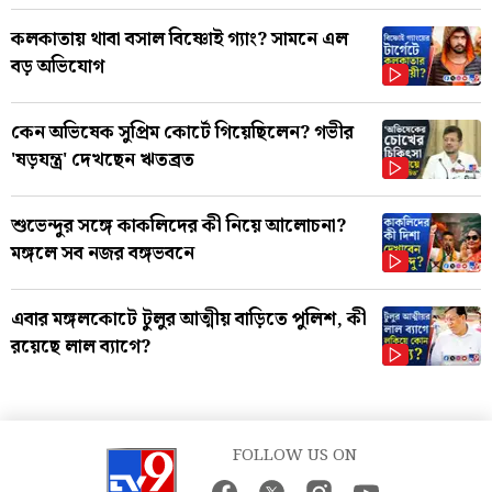
কলকাতায় থাবা বসাল বিষ্ণোই গ্যাং? সামনে এল
বড় অভিযোগ
কেন অভিষেক সুপ্রিম কোর্টে গিয়েছিলেন? গভীর
'ষড়যন্ত্র' দেখছেন ঋতব্রত
শুভেন্দুর সঙ্গে কাকলিদের কী নিয়ে আলোচনা?
মঙ্গলে সব নজর বঙ্গভবনে
এবার মঙ্গলকোটে টুলুর আত্মীয় বাড়িতে পুলিশ, কী
রয়েছে লাল ব্যাগে?
FOLLOW US ON