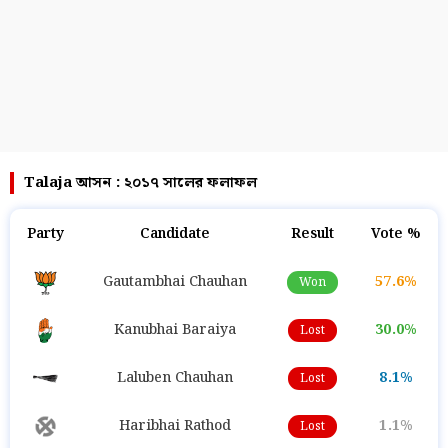
Talaja আসন : ২০১৭ সালের ফলাফল
Party
Candidate
Result
Vote %
Gautambhai Chauhan
57.6%
Won
Kanubhai Baraiya
30.0%
Lost
Laluben Chauhan
8.1%
Lost
Haribhai Rathod
1.1%
Lost