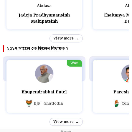
Abdasa
Ako
Jadeja Pradhyumansinh
Chaitanya M
Mahipatsinh
Des
View more
২০১৭ সালেে কে ছিলেন বিধায়ক ?
Won
Bhupendrabhai Patel
Paresh 
BJP
Ghatlodia
Cong
View more