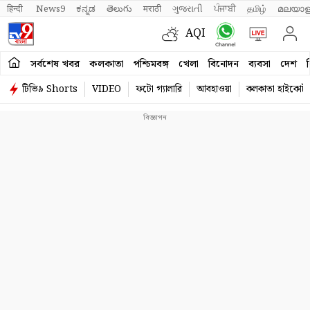
हिन्दी 
News9
ಕನ್ನಡ
తెలుగు
मराठी
ગુજરાતી
ਪੰਜਾਬੀ
தமிழ்
മലയാള
AQI
সর্বশেষ খবর
কলকাতা
পশ্চিমবঙ্গ
খেলা
বিনোদন
ব্যবসা
দেশ
ব
টিভি৯ Shorts
VIDEO
ফটো গ্যালারি
আবহাওয়া
কলকাতা হাইকোর্ট