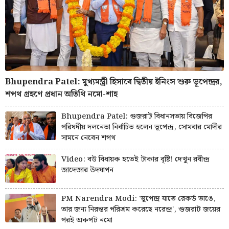
Bhupendra Patel: মুখ্যমন্ত্রী হিসাবে দ্বিতীয় ইনিংস শুরু ভূপেন্দ্রর,
শপথ গ্রহণে প্রধান অতিথি নমো-শাহ
Bhupendra Patel: গুজরাট বিধানসভায় বিজেপির
পরিষদীয় দলনেতা নির্বাচিত হলেন ভূপেন্দ্র, সোমবার মোদীর
সামনে নেবেন শপথ
Video: বউ বিধায়ক হতেই টাকার বৃষ্টি! দেখুন রবীন্দ্র
জাদেজার উদযাপন
PM Narendra Modi: 'ভূপেন্দ্র যাতে রেকর্ড ভাঙে,
তার জন্য নিরন্তর পরিশ্রম করেছে নরেন্দ্র', গুজরাট জয়ের
পরই অকপট নমো