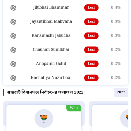
Jilubhai Bhammar
0.4%
Lost
Jayantibhai Makvana
0.3%
Lost
Karamashi Jabucha
0.3%
Lost
Chauhan Sunilbhai
0.2%
Lost
Anopsinh Gohil
0.2%
Lost
Kachaliya Nazirbhai
0.2%
Lost
গুজরাট বিধানসভা নির্বাচনের ফলাফল 2022
2022
Won