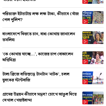
পরিত্যক্ত ইটভাটায় লক্ষ লক্ষ টাকা, কীভাবে খোঁজ
পেল পুলিশ?
বাংলাদেশে ফিরতে চান, বাধা কোথায় জানালেন
তসলিমা
'কে কোথায় যাচ্ছে...', কাজের চাপ বোঝালেন
অগ্নিমিত্রা
টালা ব্রিজে বাতিস্তম্ভে টানটান 'নাটক', চলল
যুবকের স্টান্টবাজি
গ্রামের উন্নয়ন কীভাবে সম্ভব? চোখে আঙুল দিয়ে
দেখাল খেয়াইবান্দা