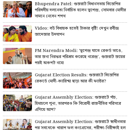
Bhupendra Patel: গুজরাট বিধানসভায় বিজেপির
পরিষদীয় দলনেতা নির্বাচিত হলেন ভূপেন্দ্র, সোমবার মোদীর
সামনে নেবেন শপথ
Video: বউ বিধায়ক হতেই টাকার বৃষ্টি! দেখুন রবীন্দ্র
জাদেজার উদযাপন
PM Narendra Modi: 'ভূপেন্দ্র যাতে রেকর্ড ভাঙে,
তার জন্য নিরন্তর পরিশ্রম করেছে নরেন্দ্র', গুজরাট জয়ের
পরই অকপট নমো
Gujarat Election Results: গুজরাটে বিজেপির
রেকর্ডে মোদী-ক্যারিশ্মা ছাড়া আর কী ফ্যাক্টর?
Gujarat Assembly Election: গুজরাটে পাঁচ,
হিমাচলে শূন্য, তারপরও কি বিরোধী রাজনীতির পরিসরে
এগিয়ে আপ?
Gujarat Assembly Election: গুজরাটে স্বাধীনতার
পর সবথেকে খারাপ ফল কংগ্রেসের, পরীক্ষা-নিরীক্ষাই হল