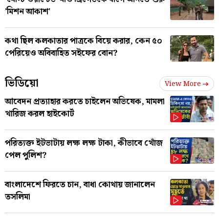
'মিশন আকাশ'
কথা ছিল কলকাতার পাত্রকে বিয়ে করার, কেন ৫০
পেরিয়েও অবিবাহিত সইফের বোন?
ভিডিয়ো
View More
আবেদন প্রত্যাহার করতে চাইলেন অভিষেক, মামলা
খারিজ করল হাইকোর্ট
পরিত্যক্ত ইটভাটায় লক্ষ লক্ষ টাকা, কীভাবে খোঁজ
পেল পুলিশ?
বাংলাদেশে ফিরতে চান, বাধা কোথায় জানালেন
তসলিমা