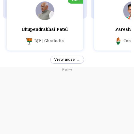
Won
Bhupendrabhai Patel
Paresh 
BJP
Ghatlodia
Cong
View more