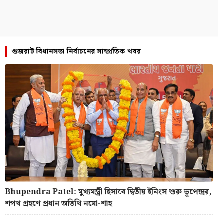
গুজরাট বিধানসভা নির্বাচনের সাম্প্রতিক খবর
Bhupendra Patel: মুখ্যমন্ত্রী হিসাবে দ্বিতীয় ইনিংস শুরু ভূপেন্দ্রর,
শপথ গ্রহণে প্রধান অতিথি নমো-শাহ