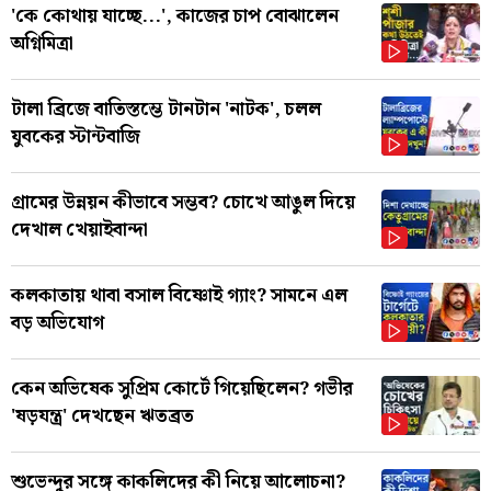
'কে কোথায় যাচ্ছে...', কাজের চাপ বোঝালেন
অগ্নিমিত্রা
টালা ব্রিজে বাতিস্তম্ভে টানটান 'নাটক', চলল
যুবকের স্টান্টবাজি
গ্রামের উন্নয়ন কীভাবে সম্ভব? চোখে আঙুল দিয়ে
দেখাল খেয়াইবান্দা
কলকাতায় থাবা বসাল বিষ্ণোই গ্যাং? সামনে এল
বড় অভিযোগ
কেন অভিষেক সুপ্রিম কোর্টে গিয়েছিলেন? গভীর
'ষড়যন্ত্র' দেখছেন ঋতব্রত
শুভেন্দুর সঙ্গে কাকলিদের কী নিয়ে আলোচনা?