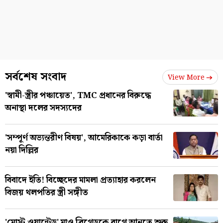
সর্বশেষ সংবাদ
View More
'স্বামী-স্ত্রীর পঞ্চায়েত', TMC প্রধানের বিরুদ্ধে
অনাস্থা দলের সদস্যদের
'সম্পূর্ণ অভ্যন্তরীণ বিষয়', আমেরিকাকে কড়া বার্তা
নয়া দিল্লির
বিবাদে ইতি! বিচ্ছেদের মামলা প্রত্যাহার করলেন
বিজয় থলপতির স্ত্রী সঙ্গীত
'মোস্ট ওয়ান্টেড' মাও ব্রিগেডকে বাগে আনতে শুরু