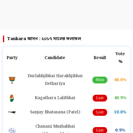
Tankara আসন : ২০১৭ সালের ফলাফল
Vote
Party
Candidate
Result
%
Durlabhjibhai Harakhjibhai
46.6%
Won
Dethariya
Kagathara Lalitbhai
40.9%
Lost
Sanjay Bhatasana (Patel)
10.0%
Lost
Chanani Mushabhai
0.9%
Lost