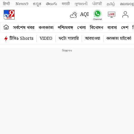
हिन्दी 
News9
ಕನ್ನಡ
తెలుగు
मराठी
ગુજરાતી
ਪੰਜਾਬੀ
தமிழ்
മലയാള
AQI
সর্বশেষ খবর
কলকাতা
পশ্চিমবঙ্গ
খেলা
বিনোদন
ব্যবসা
দেশ
ব
টিভি৯ Shorts
VIDEO
ফটো গ্যালারি
আবহাওয়া
কলকাতা হাইকোর্ট