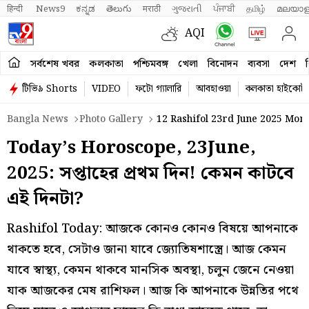
हिन्दी 
News9
ಕನ್ನಡ
తెలుగు
मराठी
ગુજરાતી
ਪੰਜਾਬੀ
தமிழ்
മലയാള
AQI
সর্বশেষ খবর
কলকাতা
পশ্চিমবঙ্গ
খেলা
বিনোদন
ব্যবসা
দেশ
ব
টিভি৯ Shorts
VIDEO
ফটো গ্যালারি
আবহাওয়া
কলকাতা হাইকোর্ট
Bangla News
Photo Gallery
12 Rashifol 23rd June 2025 Mon
Today’s Horoscope, 23June,
2025: সপ্তাহের প্রথম দিন! কেমন কাটবে
এই দিনটা?
Rashifol Today: আজকে কোনও কোনও বিষয়ে আপনাকে
থাকতে হবে, সেটাও জানা যাবে জ্যোতিষশাস্ত্রে। আজ কেমন
যাবে স্বাস্থ্য, কেমন থাকবে মানসিক অবস্থা, চলুন জেনে নেওয়া
যাক আজকের মেষ রাশিফল। আজ কি আপনাকে উন্নতির পথে