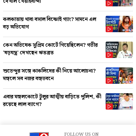
দেখাল খেয়াইবান্দা
কলকাতায় থাবা বসাল বিষ্ণোই গ্যাং? সামনে এল
বড় অভিযোগ
কেন অভিষেক সুপ্রিম কোর্টে গিয়েছিলেন? গভীর
'ষড়যন্ত্র' দেখছেন ঋতব্রত
শুভেন্দুর সঙ্গে কাকলিদের কী নিয়ে আলোচনা?
মঙ্গলে সব নজর বঙ্গভবনে
এবার মঙ্গলকোটে টুলুর আত্মীয় বাড়িতে পুলিশ, কী
রয়েছে লাল ব্যাগে?
FOLLOW US ON