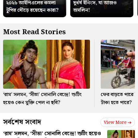
২০২৬ আইপিএলের কমলা
দুর্ধর্ষ ইনিংস, যা আজও
টুপির দৌড়ে রয়েছেন কারা?
অমলিন!
Most Read Stories
‘রাম’ সলমন, ‘সীতা’ সোনালি বেন্দ্রে! শুটিং
ফের বাড়তে পারে L
হয়েও কেন মুক্তি পেল না ছবি?
টাকা হতে পারে?
সর্বশেষ সংবাদ
View More
‘রাম’ সলমন, ‘সীতা’ সোনালি বেন্দ্রে! শুটিং হয়েও