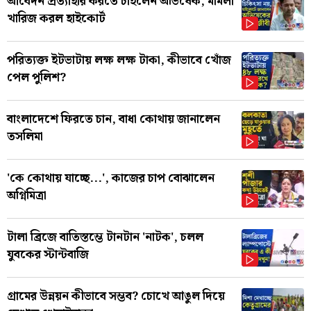
আবেদন প্রত্যাহার করতে চাইলেন অভিষেক, মামলা
খারিজ করল হাইকোর্ট
পরিত্যক্ত ইটভাটায় লক্ষ লক্ষ টাকা, কীভাবে খোঁজ
পেল পুলিশ?
বাংলাদেশে ফিরতে চান, বাধা কোথায় জানালেন
তসলিমা
'কে কোথায় যাচ্ছে...', কাজের চাপ বোঝালেন
অগ্নিমিত্রা
টালা ব্রিজে বাতিস্তম্ভে টানটান 'নাটক', চলল
যুবকের স্টান্টবাজি
গ্রামের উন্নয়ন কীভাবে সম্ভব? চোখে আঙুল দিয়ে