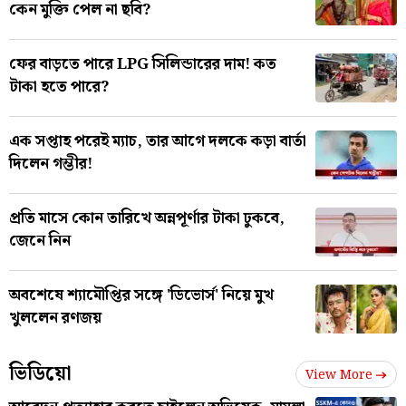
কেন মুক্তি পেল না ছবি?
ফের বাড়তে পারে LPG সিলিন্ডারের দাম! কত
টাকা হতে পারে?
এক সপ্তাহ পরেই ম্যাচ, তার আগে দলকে কড়া বার্তা
দিলেন গম্ভীর!
প্রতি মাসে কোন তারিখে অন্নপূর্ণার টাকা ঢুকবে,
জেনে নিন
অবশেষে শ্যামৌপ্তির সঙ্গে 'ডিভোর্স' নিয়ে মুখ
খুললেন রণজয়
ভিডিয়ো
View More