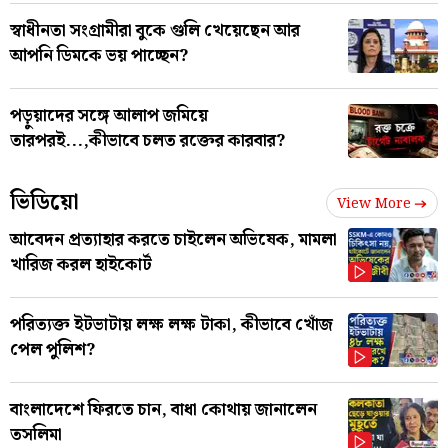
স্বাধীনতা সংগ্রামীরা বুকে গুলি খেয়েছেন আর
আপনি ডিমকে ভয় পাচ্ছেন?
পড়ুয়াদের সঙ্গে আলাপ জমিয়ে
তারপরই...,কীভাবে চলত রক্তের কারবার?
ভিডিয়ো
View More
আবেদন প্রত্যাহার করতে চাইলেন অভিষেক, মামলা
খারিজ করল হাইকোর্ট
পরিত্যক্ত ইটভাটায় লক্ষ লক্ষ টাকা, কীভাবে খোঁজ
পেল পুলিশ?
বাংলাদেশে ফিরতে চান, বাধা কোথায় জানালেন
তসলিমা