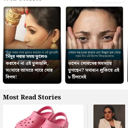
সিঁদুর পরার সময় ভুলেও
করবেন না এই ভুলগুলি,
ওপেন পোরসের সমস্যায়
সংসারে আসতে পারে ঘোর
ভুগছেন? সমাধান লুকিয়ে এই
বিপদ!
৮ টিপসেই
Most Read Stories