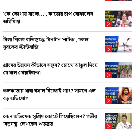
'কে কোথায় যাচ্ছে...', কাজের চাপ বোঝালেন
অগ্নিমিত্রা
টালা ব্রিজে বাতিস্তম্ভে টানটান 'নাটক', চলল
যুবকের স্টান্টবাজি
গ্রামের উন্নয়ন কীভাবে সম্ভব? চোখে আঙুল দিয়ে
দেখাল খেয়াইবান্দা
কলকাতায় থাবা বসাল বিষ্ণোই গ্যাং? সামনে এল
বড় অভিযোগ
কেন অভিষেক সুপ্রিম কোর্টে গিয়েছিলেন? গভীর
'ষড়যন্ত্র' দেখছেন ঋতব্রত