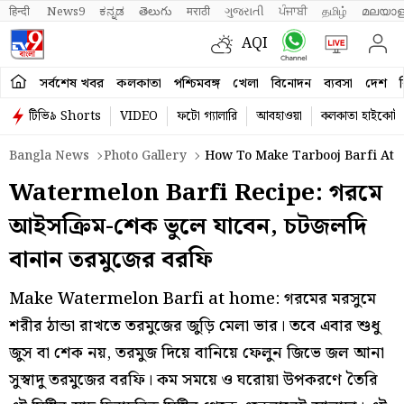
हिन्दी 
News9
ಕನ್ನಡ
తెలుగు
मराठी
ગુજરાતી
ਪੰਜਾਬੀ
தமிழ்
മലയാള
AQI
সর্বশেষ খবর
কলকাতা
পশ্চিমবঙ্গ
খেলা
বিনোদন
ব্যবসা
দেশ
ব
টিভি৯ Shorts
VIDEO
ফটো গ্যালারি
আবহাওয়া
কলকাতা হাইকোর্ট
Bangla News
Photo Gallery
How To Make Tarbooj Barfi At 
Watermelon Barfi Recipe: গরমে
আইসক্রিম-শেক ভুলে যাবেন, চটজলদি
বানান তরমুজের বরফি
Make Watermelon Barfi at home: গরমের মরসুমে
শরীর ঠান্ডা রাখতে তরমুজের জুড়ি মেলা ভার। তবে এবার শুধু
জুস বা শেক নয়, তরমুজ দিয়ে বানিয়ে ফেলুন জিভে জল আনা
সুস্বাদু তরমুজের বরফি। কম সময়ে ও ঘরোয়া উপকরণে তৈরি