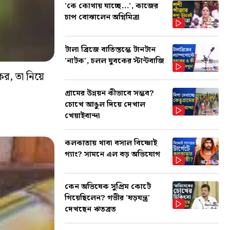
'কে কোথায় যাচ্ছে...', কাজের
চাপ বোঝালেন অগ্নিমিত্রা
টালা ব্রিজে বাতিস্তম্ভে টানটান
'নাটক', চলল যুবকের স্টান্টবাজি
যকর, তা নিয়ে
গ্রামের উন্নয়ন কীভাবে সম্ভব?
চোখে আঙুল দিয়ে দেখাল
খেয়াইবান্দা
কলকাতায় থাবা বসাল বিষ্ণোই
গ্যাং? সামনে এল বড় অভিযোগ
কেন অভিষেক সুপ্রিম কোর্টে
গিয়েছিলেন? গভীর 'ষড়যন্ত্র'
দেখছেন ঋতব্রত