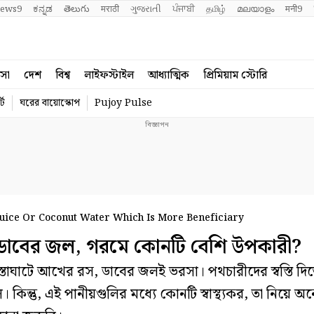
ews9
ಕನ್ನಡ
తెలుగు
मराठी
ગુજરાતી
ਪੰਜਾਬੀ
தமிழ்
മലയാളം
मनी9
বসা
দেশ
বিশ্ব
লাইফস্টাইল
আধ্যাত্মিক
প্রিমিয়াম স্টোরি
্ট
ঘরের বায়োস্কোপ
Pujoy Pulse
uice Or Coconut Water Which Is More Beneficiary
বের জল, গরমে কোনটি বেশি উপকারী?
রাস্তাঘাটে আখের রস, ডাবের জলই ভরসা। পথচারীদের স্বস্তি দ
কিন্তু, এই পানীয়গুলির মধ্যে কোনটি স্বাস্থ্যকর, তা নিয়ে অ