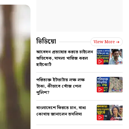
ভিডিয়ো
View More
আবেদন প্রত্যাহার করতে চাইলেন
অভিষেক, মামলা খারিজ করল
হাইকোর্ট
পরিত্যক্ত ইটভাটায় লক্ষ লক্ষ
টাকা, কীভাবে খোঁজ পেল
পুলিশ?
বাংলাদেশে ফিরতে চান, বাধা
কোথায় জানালেন তসলিমা