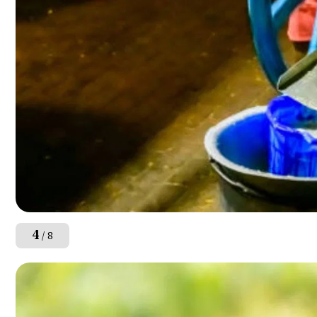
4
/ 8