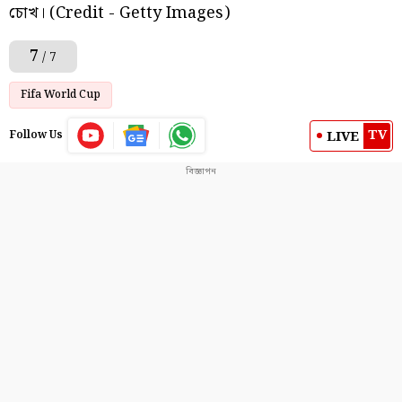
চোখ। (Credit - Getty Images)
7
/ 7
Fifa World Cup
TV
LIVE
Follow Us