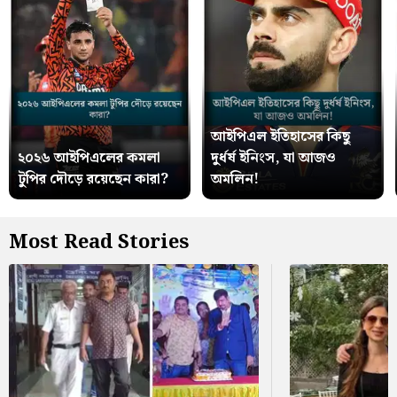
আইপিএল ইতিহাসের কিছু
২০২৬ আইপিএলের কমলা
দুর্ধর্ষ ইনিংস, যা আজও
টুপির দৌড়ে রয়েছেন কারা?
অমলিন!
Most Read Stories