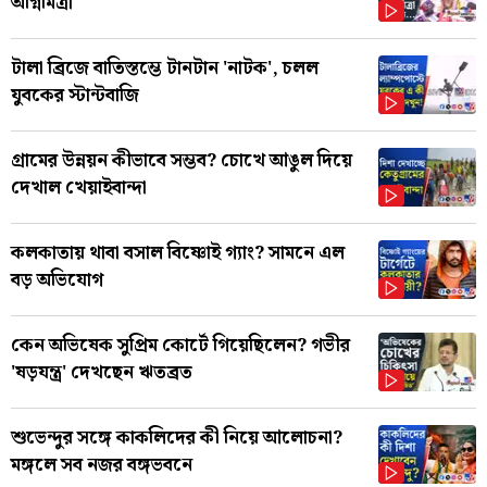
অগ্নিমিত্রা
টালা ব্রিজে বাতিস্তম্ভে টানটান 'নাটক', চলল
যুবকের স্টান্টবাজি
গ্রামের উন্নয়ন কীভাবে সম্ভব? চোখে আঙুল দিয়ে
দেখাল খেয়াইবান্দা
কলকাতায় থাবা বসাল বিষ্ণোই গ্যাং? সামনে এল
বড় অভিযোগ
কেন অভিষেক সুপ্রিম কোর্টে গিয়েছিলেন? গভীর
'ষড়যন্ত্র' দেখছেন ঋতব্রত
শুভেন্দুর সঙ্গে কাকলিদের কী নিয়ে আলোচনা?
মঙ্গলে সব নজর বঙ্গভবনে