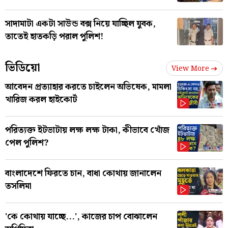
সাদামাটা একটা সাউন্ড বক্স নিয়ে যাচ্ছিল যুবক,
তাতেই হাতকড়ি পরাল পুলিশ!
ভিডিয়ো
View More
আবেদন প্রত্যাহার করতে চাইলেন অভিষেক, মামলা
খারিজ করল হাইকোর্ট
পরিত্যক্ত ইটভাটায় লক্ষ লক্ষ টাকা, কীভাবে খোঁজ
পেল পুলিশ?
বাংলাদেশে ফিরতে চান, বাধা কোথায় জানালেন
তসলিমা
'কে কোথায় যাচ্ছে...', কাজের চাপ বোঝালেন