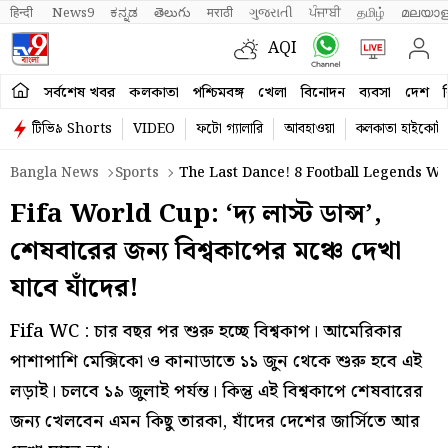
हिन्दी 
News9
ಕನ್ನಡ
తెలుగు
मराठी
ગુજરાતી
ਪੰਜਾਬੀ
தமிழ்
മലയാള
AQI
সর্বশেষ খবর
কলকাতা
পশ্চিমবঙ্গ
খেলা
বিনোদন
ব্যবসা
দেশ
ব
টিভি৯ Shorts
VIDEO
ফটো গ্যালারি
আবহাওয়া
কলকাতা হাইকোর্ট
Bangla News
Sports
The Last Dance! 8 Football Legends Wh
Fifa World Cup: ‘দ্য লাস্ট ডান্স’,
শেষবারের জন্য বিশ্বকাপের মঞ্চে দেখা
যাবে যাঁদের!
Fifa WC : চার বছর পর শুরু হচ্ছে বিশ্বকাপ। আমেরিকার
পাশাপাশি মেক্সিকো ও কানাডাতে ১১ জুন থেকে শুরু হবে এই
লড়াই। চলবে ১৯ জুলাই পর্যন্ত। কিন্তু এই বিশ্বকাপে শেষবারের
জন্য খেলবেন এমন কিছু তারকা, যাঁদের দেশের জার্সিতে আর