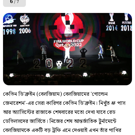
6
/ 7
কেভিন ডি'ব্রুইন (বেলজিয়াম) বেলজিয়ামের 'গোল্ডেন
জেনারেশন'-এর সেরা কারিগর কেভিন ডি'ব্রুইন। নিখুঁত থ্রু পাস
আর অ্যাসিস্টের রাজাকে শেষবারের মতো দেখা যাবে রেড
ডেভিলসদের জার্সিতে। নিজের শেষ আন্তর্জাতিক টুর্নামেন্টে
বেলজিয়ামকে একটি বড় ট্রফি এনে দেওয়াই এখন তাঁর পাখির