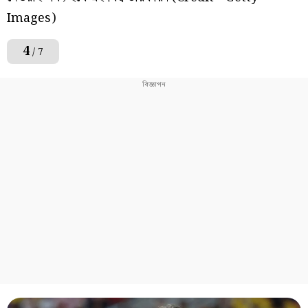
Images)
4
/ 7