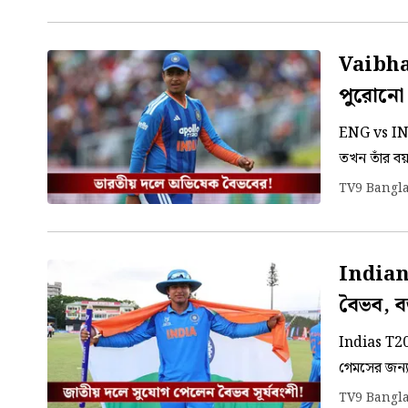
ভারত।
Vaibha
পুরোনো 
বৈভবের
ENG vs IND:
তখন তাঁর বয়স
ইউনিস। সেই
TV9 Bangl
Indian 
বৈভব, বড
Indias T20 
গেমসের জন্য
দলে সুযোগ প
TV9 Bangl