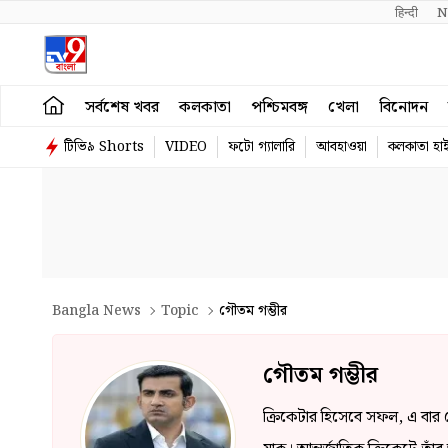
हिन्दी 
N
সর্বশেষ খবর
কলকাতা
পশ্চিমবঙ্গ
খেলা
বিনোদন
টিভি৯ Shorts
VIDEO
ফটো গ্যালারি
আবহাওয়া
কলকাতা হাই
Bangla News
Topic
গৌতম গম্ভীর
গৌতম গম্ভীর
ক্রিকেটার হিসেবে সফল, এ বার 