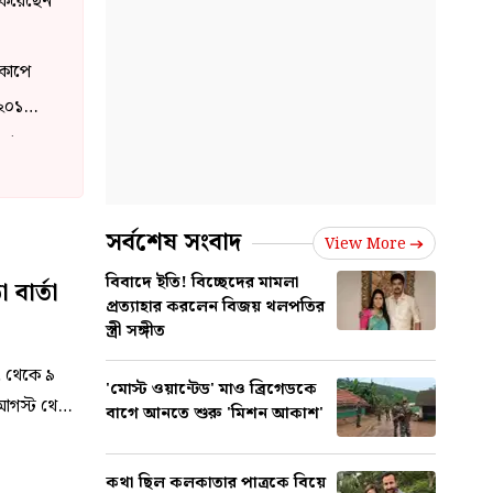
। করেছেন
বকাপে
 ২০১১
িয়ার
পিএল
সর্বশেষ সংবাদ
View More
বিবাদে ইতি! বিচ্ছেদের মামলা
বার্তা
প্রত্যাহার করলেন বিজয় থলপতির
স্ত্রী সঙ্গীত
৭ থেকে ৯
'মোস্ট ওয়ান্টেড' মাও ব্রিগেডকে
৫ আগস্ট থেকে
বাগে আনতে শুরু 'মিশন আকাশ'
োতে।
কথা ছিল কলকাতার পাত্রকে বিয়ে