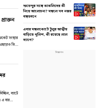
শুভেন্দুর সঙ্গে কাকলিদের কী
নিয়ে আলোচনা? মঙ্গলে সব নজর
বঙ্গভবনে
রাক্তন
এবার মঙ্গলকোটে টুলুর আত্মীয়
বাড়িতে পুলিশ, কী রয়েছে লাল
িকেট সংস্থার
ব্যাগে?
এছাড়াও তিনি
ন।
দের
চ্ছিল, ব্যাটে
। এ বার
কইসঙ্গে