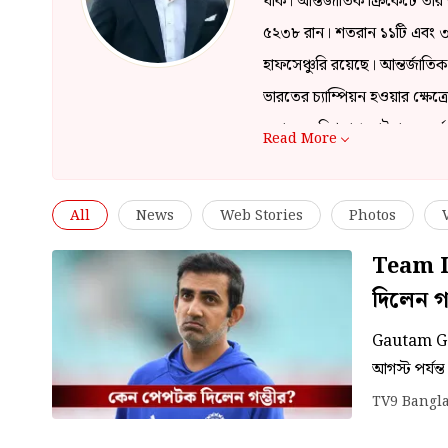
যাক। আন্তর্জাতিক ক্রিকেটে তা
৫২৩৮ রান। শতরান ১১টি এবং ৩৪ট
হাফসেঞ্চুরি রয়েছে। আন্তর্জাতি
ভারতের চ্যাম্পিয়ন হওয়ার ক্ষেত্
ওয়ান ডে বিশ্বকাপ ফাইনালেও দুর্
Read More
লিগে ক্যাপ্টেন হিসেবে দু-বার
ট্রফি দিয়েছেন। এ বার আন্তর্জাতি
All
News
Web Stories
Photos
Team In
দিলেন গম
Gautam Gam
আগস্ট পর্যন্
শুরু হবে প্র
TV9 Bangl