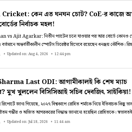
 Cricket: কেন এত ঘনঘন চোট? CoE-র কাজে অখ
োর্ডের নির্বাচক মহল!
 vs Ajit Agarkar: নিতীন প্যাটেল চলে যাওয়ার পর আর বোর্ডে কোনও স্
 বর্তমানে অন্তর্বর্তীকালীন স্পোর্টস ডিরেক্টর হিসেবে রয়েছেন ধনঞ্জয় কৌশিক। রিহ্যা
িয়েও প্রশ্ন উঠছে।
a
Updated on: Aug 4, 2026
12:44 pm
Sharma Last ODI: আগামীকালই কি শেষ ম্যাচ
? মুখ খুললেন বিসিসিআই সচিব দেবজিৎ সাইকিয়া!
ন রিপোর্টে জানা গিয়েছে, ২০২৭ বিশ্বকাপে রোহিত শর্মাকে নিয়ে ইতিবাচক কিছু ভা
 গৌতম গম্ভীর ও অজিত আগরকরের সিদ্ধান্ত জানানো হয়েছিল রোহিতকে। স্বভাবতই
নতে পারেননি। এর ফলেই শুরু হয়েছিল জল্পনা, তাহলে কি লর্ডসেই বিদায় রোহিতের
a
Updated on: Jul 18, 2026
11:44 am