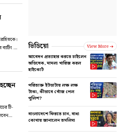
ম
-রোহিতকে।
ভিডিয়ো
View More
 ব্যাটিং কোচ
া বলেননি।
আবেদন প্রত্যাহার করতে চাইলেন
অভিষেক, মামলা খারিজ করল
হাইকোর্ট
হচ্ছেন
পরিত্যক্ত ইটভাটায় লক্ষ লক্ষ
টাকা, কীভাবে খোঁজ পেল
পুলিশ?
াচের টি-
বাংলাদেশে ফিরতে চান, বাধা
েলবেন
কোথায় জানালেন তসলিমা
ে যাবে