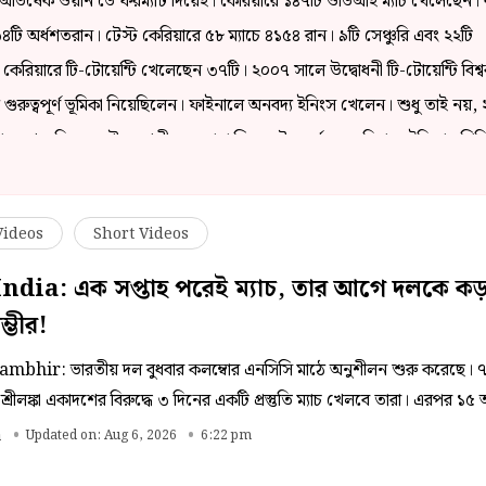
ঁর অভিষেক ওয়ান ডে ফরম্যাট দিয়েই। কেরিয়ারে ১৪৭টি ওডিআই ম্যাচ খেলেছেন
ি অর্ধশতরান। টেস্ট কেরিয়ারে ৫৮ ম্যাচে ৪১৫৪ রান। ৯টি সেঞ্চুরি এবং ২২টি
ক কেরিয়ারে টি-টোয়েন্টি খেলেছেন ৩৭টি। ২০০৭ সালে উদ্বোধনী টি-টোয়েন্টি বিশ্
রে গুরুত্বপূর্ণ ভূমিকা নিয়েছিলেন। ফাইনালে অনবদ্য ইনিংস খেলেন। শুধু তাই নয়,
দান্ত খেলেছিলেন গৌতম গম্ভীর। ঘরোয়া ক্রিকেটেও বর্ণময় কেরিয়ার। ইন্ডিয়ান প্রিম
 চ্যাম্পিয়ন করেছেন কলকাতা নাইট রাইডার্সকে। মেন্টর হিসেবেও কেকেআরকে আই
ক ক্রিকেটে কোচিংয়ের বড় চ্যালেঞ্জ গম্ভীরের।
Videos
Short Videos
dia: এক সপ্তাহ পরেই ম্যাচ, তার আগে দলকে কড়া 
্ভীর!
bhir: ভারতীয় দল বুধবার কলম্বোর এনসিসি মাঠে অনুশীলন শুরু করেছে। 
ত শ্রীলঙ্কা একাদশের বিরুদ্ধে ৩ দিনের একটি প্রস্তুতি ম্যাচ খেলবে তারা। এরপর ১
থম টেস্ট। দ্বিতীয় টেস্টটি শুরু হবে ২৩ আগস্ট, যা চলবে ২৭ আগস্ট পর্যন্ত কলম্ব
a
Updated on: Aug 6, 2026
6:22 pm