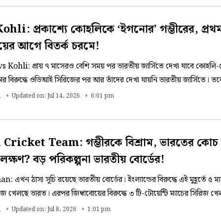
ohli: প্রকাশ্যে কোহলিকে ‘ইগনোর’ গম্ভীরের, প্রথ
ের আগে বিতর্ক চরমে!
Kohli: প্রায় ৭ মাসেরও বেশি সময় পর ভারতীয় জার্সিতে দেখা যাবে কোহলি
কার বিরুদ্ধে ওডিআই সিরিজের পর আর তাঁদের দেখা যায়নি ভারতীয় জার্সিতে। তবে
াক-এর সঙ্গে গম্ভীরকে কথা বলতে দেখা গেলেও কোহলির সঙ্গে তিনি কোনও কথ
a
Updated on: Jul 14, 2026
6:01 pm
ুড়েই কোহলির সম্পর্কে তিনি ছিলেন উদাসীন।
Cricket Team: গম্ভীরকে বিশ্রাম, ভারতের কোচ 
লক্ষণ? বড় পরিকল্পনা ভারতীয় বোর্ডের!
এখন ঠাসা সূচি রয়েছে ভারতীয় বোর্ডের। ইংল্যান্ডের বিরুদ্ধে এই মুহূর্তে ৫ ম্য
রিজ খেলছে ভারত। এরপর জিম্বাবোয়ের বিরুদ্ধে ৩ টি-টোয়েন্টি ম্যাচের সিরিজ খ
২৬ জুলাই ম্যাচগুলি হবে। এরপর ২৪ সেপ্টেম্বর থেকে শুরু হওয়া এশিয়ান গেমস
a
Updated on: Jul 8, 2026
1:01 pm