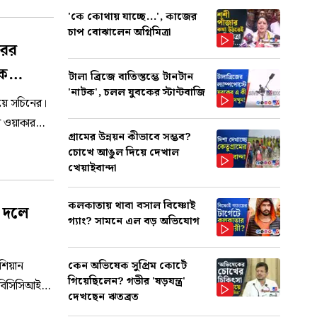
'কে কোথায় যাচ্ছে...', কাজের
চাপ বোঝালেন অগ্নিমিত্রা
রের
েক
টালা ব্রিজে বাতিস্তম্ভে টানটান
'নাটক', চলল যুবকের স্টান্টবাজি
হয়ে সচিনের।
র ওয়াকার
গ্রামের উন্নয়ন কীভাবে সম্ভব?
চোখে আঙুল দিয়ে দেখাল
খেয়াইবান্দা
কলকাতায় থাবা বসাল বিষ্ণোই
 দলে
গ্যাং? সামনে এল বড় অভিযোগ
শিয়ান
কেন অভিষেক সুপ্রিম কোর্টে
গিয়েছিলেন? গভীর 'ষড়যন্ত্র'
 বিসিসিআই।
দেখছেন ঋতব্রত
ধাপ দূরে