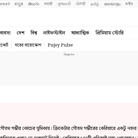
ews9
ಕನ್ನಡ
తెలుగు
मराठी
ગુજરાતી
ਪੰਜਾਬੀ
தமிழ்
മലയാളം
मनी9
ব্যবসা
দেশ
বিশ্ব
লাইফস্টাইল
আধ্যাত্মিক
প্রিমিয়াম স্টোরি
কোর্ট
ঘরের বায়োস্কোপ
Pujoy Pulse
গৌতম গম্ভীর কোচের ভূমিকায়। ক্রিকেটার গৌতম গম্ভীরের কেরিয়ারে একটু নজর