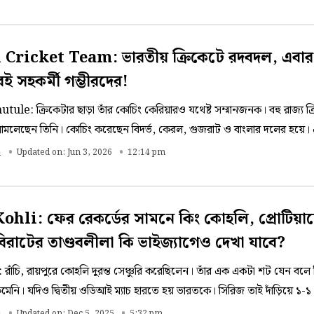
Cricket Team: ভারতীয় ক্রিকেটে রদবদল, এবার প্
রই সহকর্মী গম্ভীরদের!
ule: ক্রিকেটার ছাড়া তাঁর কোচিং কেরিয়ারও যথেষ্ট সম্মানজনক। বহু রাজ্য ক্র
মলেছেন তিনি। কোচিং করেছেন বিদর্ভ, কেরল, গুজরাট ও বাংলার দলের হয়ে। 
র সেন্টার অফ এক্সেলেন্সের হয়ে সাড়ে তিন বছর কোচিংয়ের দায়িত্বও সামলেছে
a
Updated on: Jun 3, 2026
12:14 pm
ohli: ফের রেকর্ডের সামনে কিং কোহলি, প্রোটিয়া
 বিরাটের তাণ্ডবলীলা কি ভাইজ্যাগেও দেখা যাবে?
াঁচি, রায়পুরে কোহলি দুরন্ত সেঞ্চুরি করেছিলেন। তাঁর এক একটা শট যেন বলে দি
েনি। যদিও দ্বিতীয় ওডিআই ম্যাচ হারতে হয় ভারতকে। সিরিজ তাই দাঁড়িয়ে ১-১
সিরিজের ফয়সলার ম্যাচ। তাতে ফল কী হয়, সেদিকে তো সকলের নজর রয়েছে, এ
Updated on: Dec 5, 2025
5:32 pm