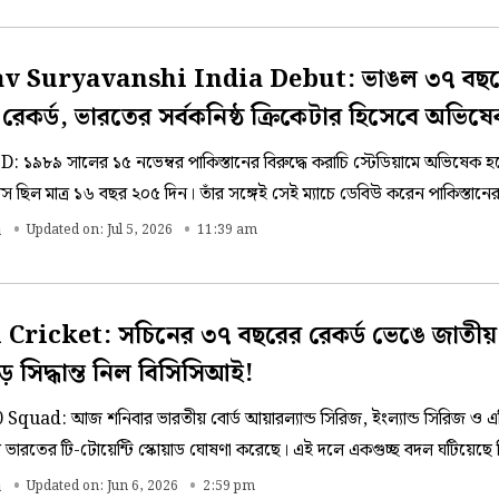
v Suryavanshi India Debut: ভাঙল ৩৭ বছ
রেকর্ড, ভারতের সর্বকনিষ্ঠ ক্রিকেটার হিসেবে অভিষ
!
 ১৯৮৯ সালের ১৫ নভেম্বর পাকিস্তানের বিরুদ্ধে করাচি স্টেডিয়ামে অভিষেক 
 ছিল মাত্র ১৬ বছর ২০৫ দিন। তাঁর সঙ্গেই সেই ম্যাচে ডেবিউ করেন পাকিস্তানে
 ইনিংসে সচিন করেছিলেন ২৪ বলে ১৫ রান।
a
Updated on: Jul 5, 2026
11:39 am
Cricket: সচিনের ৩৭ বছরের রেকর্ড ভেঙে জাতীয়
় সিদ্ধান্ত নিল বিসিসিআই!
Squad: আজ শনিবার ভারতীয় বোর্ড আয়ারল্যান্ড সিরিজ, ইংল্যান্ড সিরিজ ও এ
 ভারতের টি-টোয়েন্টি স্কোয়াড ঘোষণা করেছে। এই দলে একগুচ্ছ বদল ঘটিয়েছে
েয়েছেন ১৫ বছর বয়সী বৈভব সূর্যবংশী। সচিনের রেকর্ড ভাঙা থেকে আর মাত্র ১ 
a
Updated on: Jun 6, 2026
2:59 pm