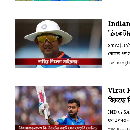
বৈভব।
Indian 
ক্রিকেটা
Sairaj Bahut
কোচের পদ সা
বিসিসিআই-য়ে
TV9 Bangl
Virat K
বিরুদ্ধে
IND vs SA: র
ধার এখনও কম
ভাইজ্যাকে 