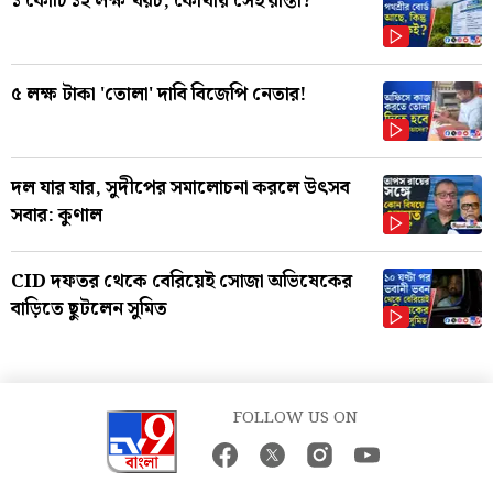
১ কোটি ১২ লক্ষ খরচ, কোথায় সেই রাস্তা?
৫ লক্ষ টাকা 'তোলা' দাবি বিজেপি নেতার!
দল যার যার, সুদীপের সমালোচনা করলে উৎসব
সবার: কুণাল
CID দফতর থেকে বেরিয়েই সোজা অভিষেকের
বাড়িতে ছুটলেন সুমিত
FOLLOW US ON