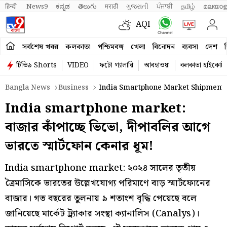
हिन्दी 
News9
ಕನ್ನಡ
తెలుగు
मराठी
ગુજરાતી
ਪੰਜਾਬੀ
தமிழ்
മലയാള
AQI
সর্বশেষ খবর
কলকাতা
পশ্চিমবঙ্গ
খেলা
বিনোদন
ব্যবসা
দেশ
ব
টিভি৯ Shorts
VIDEO
ফটো গ্যালারি
আবহাওয়া
কলকাতা হাইকোর্ট
Bangla News
Business
India Smartphone Market Shipments 
India smartphone market:
বাজার কাঁপাচ্ছে ভিভো, দীপাবলির আগে
ভারতে স্মার্টফোন কেনার ধূম!
India smartphone market: ২০২৪ সালের তৃতীয়
ত্রৈমাসিকে ভারতের উল্লেখযোগ্য পরিমাণে বাড় স্মার্টফোনের
বাজার। গত বছরের তুলনায় ৯ শতাংশ বৃদ্ধি পেয়েছে বলে
জানিয়েছে মার্কেট ট্র্যাকার সংস্থা ক্যানালিস (Canalys)।