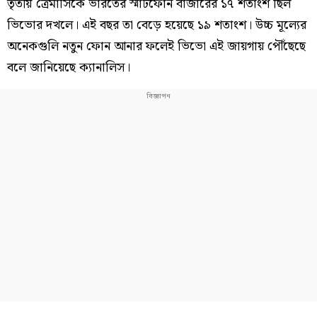
তৃতীয় ত্রৈমাসিকে ভারতের স্মার্টফোন বাজারের ১৭ শতাংশ ছিল
ভিভোর দখলে। এই বছর তা বেড়ে হয়েছে ১৯ শতাংশ। উচ্চ মূল্যের
অনেকগুলি নতুন ফোন আনার ফলেই ভিভো এই জায়গায় পৌঁছেছে
বলে জানিয়েছে ক্যানালিস।