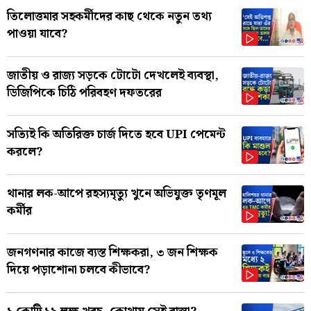
তিলোত্তমার সহকর্মীদের কাছ থেকে নতুন তথ্য
পাওয়া যাবে?
জাতীয় ও রাজ্য সড়কে টোটো দেখলেই ব্যবস্থা,
ডিজিপিকে চিঠি পরিবহণ দফতরের
সত্যিই কি অতিরিক্ত চার্জ দিতে হবে UPI পেমেন্ট
করলে?
থানার লক-আপে রহস্যমৃত্যু খুনে অভিযুক্ত তৃণমূল
কর্মীর
জনগণনার কাজে ব্যস্ত শিক্ষকরা, ৩ জন শিক্ষক
দিয়ে পড়াশোনা চলবে কীভাবে?