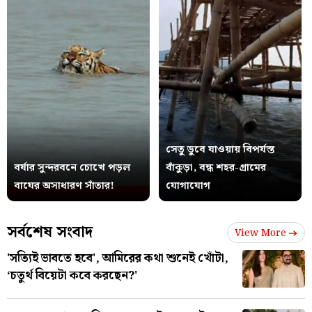
সেতু ডুবে যাওয়ায় বিপর্যস্ত
বর্ষার সুন্দরবনে চোখে পড়ল
বাঁকুড়া, বন্ধ শহর-গ্রামের
বাঘের অসাধারণ সাঁতার!
যোগাযোগ
সর্বশেষ সংবাদ
View More
'সত্যিই ভাবতে হবে', আমিরের কথা শুনেই খোঁটা,
‘চতুর্থ বিয়েটা কবে করছেন?'