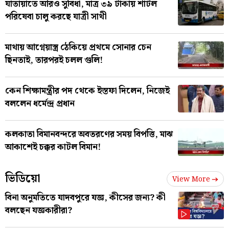
যাতায়াতে আরও সুবিধা, মাত্র ৩৯ টাকায় শাটল
পরিষেবা চালু করছে যাত্রী সাথী
মাথায় আগ্নেয়াস্ত্র ঠেকিয়ে প্রথমে সোনার চেন
ছিনতাই, তারপরই চলল গুলি!
কেন শিক্ষামন্ত্রীর পদ থেকে ইস্তফা দিলেন, নিজেই
বললেন ধর্মেন্দ্র প্রধান
কলকাতা বিমানবন্দরে অবতরণের সময় বিপত্তি, মাঝ
আকাশেই চক্কর কাটল বিমান!
ভিডিয়ো
View More
বিনা অনুমতিতে যাদবপুরে যজ্ঞ, কীসের জন্য? কী
বলছেন যজ্ঞকারীরা?