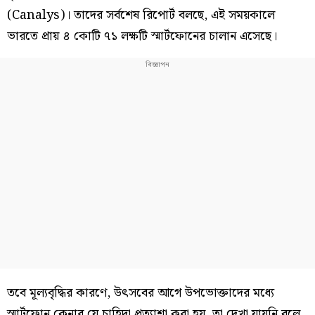
(Canalys)। তাদের সর্বশেষ রিপোর্ট বলছে, এই সময়কালে
ভারতে প্রায় ৪ কোটি ৭১ লক্ষটি স্মার্টফোনের চালান এসেছে।
তবে মূল্যবৃদ্ধির কারণে, উৎসবের আগে উপভোক্তাদের মধ্যে
স্মার্টফোন কেনার যে চাহিদা প্রত্যাশা করা হয়, তা দেখা যায়নি বলে