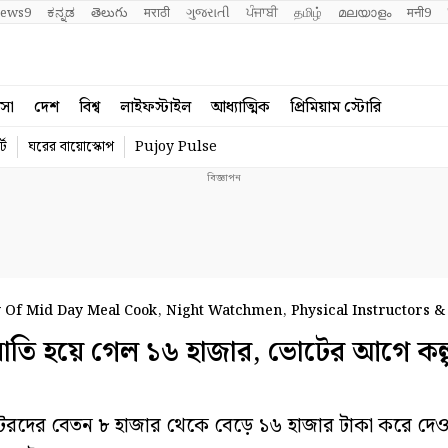
ews9
ಕನ್ನಡ
తెలుగు
मराठी
ગુજરાતી
ਪੰਜਾਬੀ
தமிழ்
മലയാളം
मनी9
বসা
দেশ
বিশ্ব
লাইফস্টাইল
আধ্যাত্মিক
প্রিমিয়াম স্টোরি
্ট
ঘরের বায়োস্কোপ
Pujoy Pulse
 Of Mid Day Meal Cook, Night Watchmen, Physical Instructors 
াতি হয়ে গেল ১৬ হাজার, ভোটের আগে কল্
কটরদের বেতন ৮ হাজার থেকে বেড়ে ১৬ হাজার টাকা করে দেও