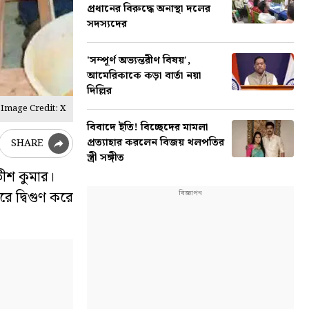
প্রধানের বিরুদ্ধে অনাস্থা দলের
সদস্যদের
'সম্পূর্ণ অভ্যন্তরীণ বিষয়',
আমেরিকাকে কড়া বার্তা নয়া
দিল্লির
Image Credit: X
বিবাদে ইতি! বিচ্ছেদের মামলা
প্রত্যাহার করলেন বিজয় থলপতির
SHARE
স্ত্রী সঙ্গীত
তীশ কুমার।
রে দ্বিগুণ করে