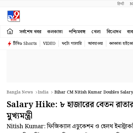
हिन्दी 
N
সর্বশেষ খবর
কলকাতা
পশ্চিমবঙ্গ
খেলা
বিনোদন
ব্য
টিভি৯ Shorts
VIDEO
ফটো গ্যালারি
আবহাওয়া
কলকাতা হাইকোর
Bangla News
India
Bihar CM Nitish Kumar Doubles Salary
Ahead Of Assembly Election 2025
Salary Hike: ৮ হাজারের বেতন রাতার
মুখ্যমন্ত্রী
Nitish Kumar: ফিজিক‍্যাল এডুকেশন ও হেলথ ইনস্ট্রা