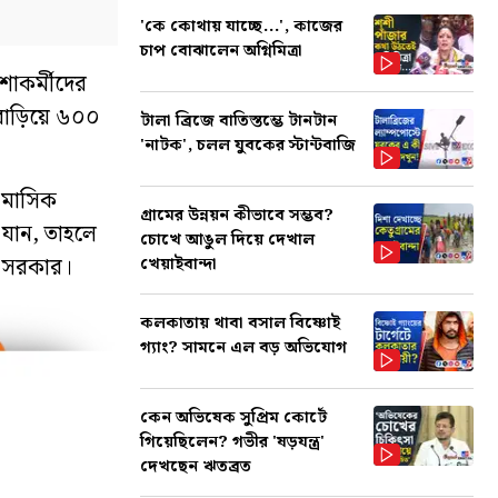
'কে কোথায় যাচ্ছে...', কাজের
চাপ বোঝালেন অগ্নিমিত্রা
শাকর্মীদের
বাড়িয়ে ৬০০
টালা ব্রিজে বাতিস্তম্ভে টানটান
'নাটক', চলল যুবকের স্টান্টবাজি
 মাসিক
গ্রামের উন্নয়ন কীভাবে সম্ভব?
যান, তাহলে
চোখে আঙুল দিয়ে দেখাল
র সরকার।
খেয়াইবান্দা
কলকাতায় থাবা বসাল বিষ্ণোই
গ্যাং? সামনে এল বড় অভিযোগ
কেন অভিষেক সুপ্রিম কোর্টে
গিয়েছিলেন? গভীর 'ষড়যন্ত্র'
দেখছেন ঋতব্রত