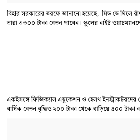
বিহার সরকারের তরফে জানানো হয়েছে, মিড ডে মিলে রাঁধ
তারা ৩৩০০ টাকা বেতন পাবেন। স্কুলের নাইট ওয়াচম‍্যা
একইসঙ্গে ফিজিক‍্যাল এডুকেশন ও হেলথ ইনস্ট্রাকটরদের
বার্ষিক বেতন বৃদ্ধিও ২০০ টাকা থেকে বাড়িয়ে ৪০০ টাক