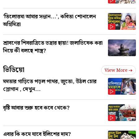
'তিলোত্তমা আমার সন্তান...', কবিতা শোনালেন
অগ্নিমিত্রা
শ্রাবণের শিবরাত্রিতে ভদ্রার ছায়া! জলাভিষেক করা
নিয়ে কী বলছে শাস্ত্র?
ভিডিয়ো
View More
মমতার গাড়িতে পড়ল পাথর, জুতো, উঠল চোর
স্লোগান , দেখুন...
বৃষ্টি আবার শুরু হবে কবে থেকে?
এবার কি কমে যাবে ইলিশের দাম?