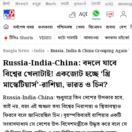
हिन्दी 
News9
ಕನ್ನಡ
తెలుగు
मराठी
ગુજરાતી
ਪੰਜਾਬੀ
தமிழ்
മലയാള
AQI
সর্বশেষ খবর
কলকাতা
পশ্চিমবঙ্গ
খেলা
বিনোদন
ব্যবসা
দেশ
ব
টিভি৯ Shorts
VIDEO
ফটো গ্যালারি
আবহাওয়া
কলকাতা হাইকোর্ট
Bangla News
India
Russia, India & China Grouping Again 
Russia-India-China: বদলে যাবে
বিশ্বের খেলাটাই! একজোট হচ্ছে ‘থ্রি
মাস্কেটিয়ার্স’-রাশিয়া, ভারত ও চিন?
Russia-India-China: শুধুমাত্র তিন দেশের উপকার হবে,
তাই নয়, বরং এই অঞ্চল তথা বিশ্বের নিরাপত্তা ও স্থিতাবস্থাও
ফিরবে বলে জানিয়েছিল চিন। বৃহস্পতিবারই রাশিয়ার একটি
সংবাদমাধ্যম সে দেশের উপ-বিদেশমন্ত্রীকে উদ্ধৃত করে বলে যে