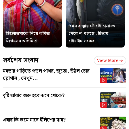
‘মেন রাস্তায় টোটো চালাতে
তিলোত্তমাকে নিয়ে কবিতা
দেবে না বলছে’, চিন্তায়
লিখলেন অগ্নিমিত্রা
টোটোচালকেরা
সর্বশেষ সংবাদ
View More
মমতার গাড়িতে পড়ল পাথর, জুতো, উঠল চোর
স্লোগান , দেখুন...
বৃষ্টি আবার শুরু হবে কবে থেকে?
এবার কি কমে যাবে ইলিশের দাম?