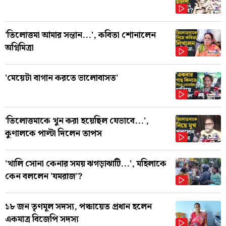
'তিলোত্তমা আমার সন্তান...', কবিতা শোনালেন
অগ্নিমিত্রা
'মেয়েটা বাগান করতে ভালোবাসত'
'তিলোত্তমাকে খুন করা হয়েছিল যেভাবে...',
কুণালকে পাল্টা দিলেন তাপস
'খালি সোনা কেনার সময় ঝগড়াঝাটি...', মহিলাকে
কেন বললেন 'যমরাজ'?
১৮ জন তৃণমূল সদস্য, পঞ্চায়েত প্রধান হলেন
একমাত্র বিজেপি সদস্য