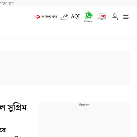
TV9-UP
AQI
সুপ্রিম
িয়ো