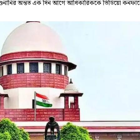
 শুনানির অন্তত এক দিন আগে আধিকারিককে ভিডিয়ো কনফারেন