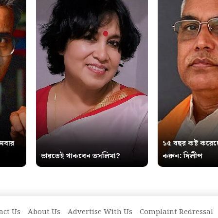
থমবার
১৫ বছর কষ্ট করেছ
ভারতেই থাকবেন তসলিমা?
করুন: দিলীপ
act Us
About Us
Advertise With Us
Complaint Redressal