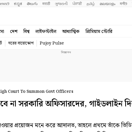
ews9
ಕನ್ನಡ
తెలుగు
मराठी
ગુજરાતી
ਪੰਜਾਬੀ
தமிழ்
മലയാളം
मनी9
বসা
দেশ
বিশ্ব
লাইফস্টাইল
আধ্যাত্মিক
প্রিমিয়াম স্টোরি
্ট
ঘরের বায়োস্কোপ
Pujoy Pulse
High Court To Summon Govt Officers
 না সরকারি অফিসারদের, গাইডলাইন দিল 
ওয়ার প্রয়োজন মনে করে আদালত, তাহলে প্রথমে তাঁকে ভিড