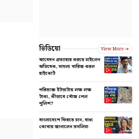
ভিডিয়ো
View More
আবেদন প্রত্যাহার করতে চাইলেন
অভিষেক, মামলা খারিজ করল
হাইকোর্ট
পরিত্যক্ত ইটভাটায় লক্ষ লক্ষ
টাকা, কীভাবে খোঁজ পেল
পুলিশ?
বাংলাদেশে ফিরতে চান, বাধা
কোথায় জানালেন তসলিমা