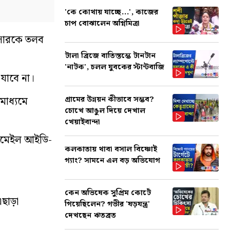
'কে কোথায় যাচ্ছে...', কাজের
চাপ বোঝালেন অগ্নিমিত্রা
ফিসারকে তলব
টালা ব্রিজে বাতিস্তম্ভে টানটান
'নাটক', চলল যুবকের স্টান্টবাজি
যাবে না।
গ্রামের উন্নয়ন কীভাবে সম্ভব?
মাধ্যমে
চোখে আঙুল দিয়ে দেখাল
খেয়াইবান্দা
 ইমেইল আইডি-
কলকাতায় থাবা বসাল বিষ্ণোই
গ্যাং? সামনে এল বড় অভিযোগ
কেন অভিষেক সুপ্রিম কোর্টে
ছাড়া
গিয়েছিলেন? গভীর 'ষড়যন্ত্র'
দেখছেন ঋতব্রত