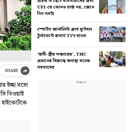
গ্রাহক ও ছোট ব্যবসায়ীদের জন্য
UPI-তে কোনও চার্জ নয়, জেনে
নিন সবটা
স্পোর্টস জার্নালিস্ট ক্লাব ফুটবল
টুর্নামেন্টে রানার্স TV9 বাংলা
'স্বামী-স্ত্রীর পঞ্চায়েত', TMC
প্রধানের বিরুদ্ধে অনাস্থা দলের
সদস্যদের
SHARE
 ইচ্ছা মতো
পতি ডিওয়াই
ব হাইকোর্টকে