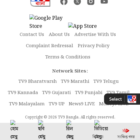
Contact Us
About Us
Advertise With Us
Complaint Redressal
Privacy Policy
Terms & Conditions
Network Sites:
TV9 Bharatvarsh
TV9 Marathi
TV9 Telugu
TV9 Kannada
TV9 Gujarati
TV9 Punjabi
TV9 Tamil
TV9 Malayalam
TV9 UP
News9 LIVE
Money9 LIVE
Copyright © 2026 TV9 Bangla. All rights reserved.
মেনু
ছবি
রিল
ভিডিয়ো
সংক্ষিপ্ত খবর