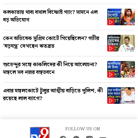
কলকাতায় থাবা বসাল বিষ্ণোই গ্যাং? সামনে এল
বড় অভিযোগ
কেন অভিষেক সুপ্রিম কোর্টে গিয়েছিলেন? গভীর
'ষড়যন্ত্র' দেখছেন ঋতব্রত
শুভেন্দুর সঙ্গে কাকলিদের কী নিয়ে আলোচনা?
মঙ্গলে সব নজর বঙ্গভবনে
এবার মঙ্গলকোটে টুলুর আত্মীয় বাড়িতে পুলিশ, কী
রয়েছে লাল ব্যাগে?
FOLLOW US ON