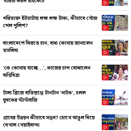
খারিজ করল হাইকোর্ট
পরিত্যক্ত ইটভাটায় লক্ষ লক্ষ টাকা, কীভাবে খোঁজ
পেল পুলিশ?
বাংলাদেশে ফিরতে চান, বাধা কোথায় জানালেন
তসলিমা
'কে কোথায় যাচ্ছে...', কাজের চাপ বোঝালেন
অগ্নিমিত্রা
টালা ব্রিজে বাতিস্তম্ভে টানটান 'নাটক', চলল
যুবকের স্টান্টবাজি
গ্রামের উন্নয়ন কীভাবে সম্ভব? চোখে আঙুল দিয়ে
দেখাল খেয়াইবান্দা