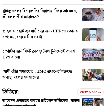
ট্রাইব্যুনালের বিচারপতির নিরাপত্তা নিয়ে আবেদন,
কী বলল শীর্ষ আদালত?
গ্রাহক ও ছোট ব্যবসায়ীদের জন্য UPI-তে কোনও
চার্জ নয়, জেনে নিন সবটা
স্পোর্টস জার্নালিস্ট ক্লাব ফুটবল টুর্নামেন্টে রানার্স
TV9 বাংলা
'স্বামী-স্ত্রীর পঞ্চায়েত', TMC প্রধানের বিরুদ্ধে
অনাস্থা দলের সদস্যদের
ভিডিয়ো
View More
আবেদন প্রত্যাহার করতে চাইলেন অভিষেক, মামলা