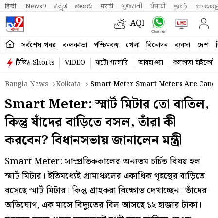
हिन्दी 
News9
ಕನ್ನಡ
తెలుగు
मराठी
ગુજરાતી
ਪੰਜਾਬੀ
தமிழ்
മലയാള
AQI
সর্বশেষ খবর
কলকাতা
পশ্চিমবঙ্গ
খেলা
বিনোদন
ব্যবসা
দেশ
ব
টিভি৯ Shorts
VIDEO
ফটো গ্যালারি
আবহাওয়া
কলকাতা হাইকোর্ট
Bangla News
Kolkata
Smart Meter Smart Meters Are Cancel
Smart Meter: স্মার্ট মিটার তো বাতিল,
কিন্তু যাঁদের বাড়িতে বসল, তাঁরা কী
করবেন? বিধানসভায় জানালেন মন্ত্রী
Smart Meter: সাম্প্রতিককালের অন্যতম চর্চিত বিষয় হল
স্মার্ট মিটার। ইতিমধ্যেই গ্রামাঞ্চলের একাধিক গৃহস্থের বাড়িতে
বসেছে স্মার্ট মিটার। কিন্তু গ্রাহকরা বিক্ষোভ দেখাচ্ছেন। তাঁদের
অভিযোগ, এক মাসে বিদ্যুতের বিল আসছে ১২ হাজার টাকা।