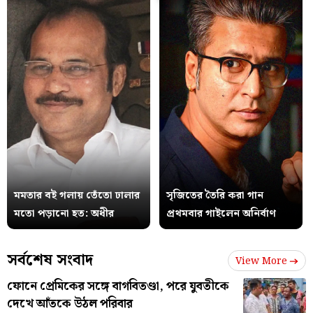
মমতার বই গলায় তেঁতো ঢালার
সৃজিতের তৈরি করা গান
মতো পড়ানো হত: অধীর
প্রথমবার গাইলেন অনির্বাণ
সর্বশেষ সংবাদ
View More
ফোনে প্রেমিকের সঙ্গে বাগবিতণ্ডা, পরে যুবতীকে
দেখে আঁতকে উঠল পরিবার