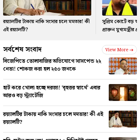
রয়্যালটির টাকায় নাকি সংসার চলে মমতার! কী
সুপ্রিম কোর্টে বড় স
এই রয়্যালটি?
প্রাক্তন মুখ্যমন্ত্রীর প্র
সর্বশেষ সংবাদ
View More
বিজেপিতে তোলাবাজির অভিযোগে সাসপেন্ড ২২
নেতা! শোকজ করা হল ২৫০ জনকে
হাট করে খোলা হচ্ছে দরজা! 'বৃহত্তর স্বার্থে' এবার
আরও বড় স্ট্র্যাটেজি
রয়্যালটির টাকায় নাকি সংসার চলে মমতার! কী এই
রয়্যালটি?