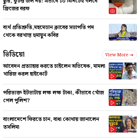
ছুরি, ফুটন্ত জল নয়! এভাবে ১০ মিনিটেই গলবে
ফ্রিজের বরফ
ব্যর্থ প্রতিশ্রুতি,মহমেডান ক্লাবের সভাপতি পদ
থেকে বরখাস্ত হুমায়ুন কবির
ভিডিয়ো
View More
আবেদন প্রত্যাহার করতে চাইলেন অভিষেক, মামলা
খারিজ করল হাইকোর্ট
পরিত্যক্ত ইটভাটায় লক্ষ লক্ষ টাকা, কীভাবে খোঁজ
পেল পুলিশ?
বাংলাদেশে ফিরতে চান, বাধা কোথায় জানালেন
তসলিমা