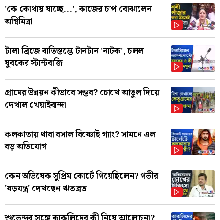
'কে কোথায় যাচ্ছে...', কাজের চাপ বোঝালেন
অগ্নিমিত্রা
টালা ব্রিজে বাতিস্তম্ভে টানটান 'নাটক', চলল
যুবকের স্টান্টবাজি
গ্রামের উন্নয়ন কীভাবে সম্ভব? চোখে আঙুল দিয়ে
দেখাল খেয়াইবান্দা
কলকাতায় থাবা বসাল বিষ্ণোই গ্যাং? সামনে এল
বড় অভিযোগ
কেন অভিষেক সুপ্রিম কোর্টে গিয়েছিলেন? গভীর
'ষড়যন্ত্র' দেখছেন ঋতব্রত
শুভেন্দুর সঙ্গে কাকলিদের কী নিয়ে আলোচনা?