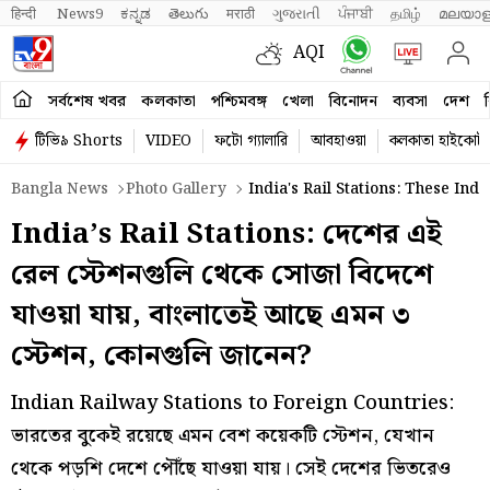
हिन्दी 
News9
ಕನ್ನಡ
తెలుగు
मराठी
ગુજરાતી
ਪੰਜਾਬੀ
தமிழ்
മലയാള
AQI
সর্বশেষ খবর
কলকাতা
পশ্চিমবঙ্গ
খেলা
বিনোদন
ব্যবসা
দেশ
ব
টিভি৯ Shorts
VIDEO
ফটো গ্যালারি
আবহাওয়া
কলকাতা হাইকোর্ট
Bangla News
Photo Gallery
India's Rail Stations: These Ind
India’s Rail Stations: দেশের এই
রেল স্টেশনগুলি থেকে সোজা বিদেশে
যাওয়া যায়, বাংলাতেই আছে এমন ৩
স্টেশন, কোনগুলি জানেন?
Indian Railway Stations to Foreign Countries:
ভারতের বুকেই রয়েছে এমন বেশ কয়েকটি স্টেশন, যেখান
থেকে পড়শি দেশে পৌঁছে যাওয়া যায়। সেই দেশের ভিতরেও