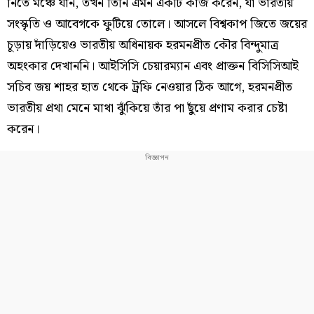
নিতে মঞ্চে যান, তখন তিনি এমন একটি কাজ করেন, যা ভারতীয়
সংস্কৃতি ও আবেগকে ফুটিয়ে তোলে। আসলে বিশ্বকাপ জিতে জয়ের
চূড়ায় দাঁড়িয়েও ভারতীয় অধিনায়ক হরমনপ্রীত কৌর বিন্দুমাত্র
অহংকার দেখাননি। আইসিসি চেয়ারম্যান এবং প্রাক্তন বিসিসিআই
সচিব জয় শাহর হাত থেকে ট্রফি নেওয়ার ঠিক আগে, হরমনপ্রীত
ভারতীয় প্রথা মেনে মাথা ঝুঁকিয়ে তাঁর পা ছুঁয়ে প্রণাম করার চেষ্টা
করেন।