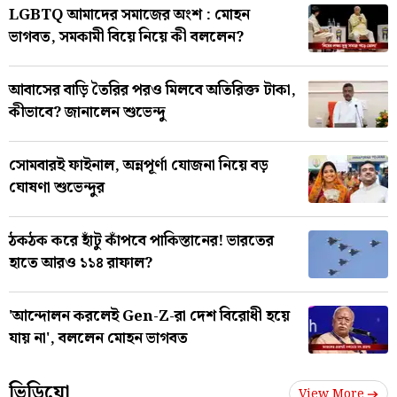
LGBTQ আমাদের সমাজের অংশ : মোহন
ভাগবত, সমকামী বিয়ে নিয়ে কী বললেন?
আবাসের বাড়ি তৈরির পরও মিলবে অতিরিক্ত টাকা,
কীভাবে? জানালেন শুভেন্দু
সোমবারই ফাইনাল, অন্নপূর্ণা যোজনা নিয়ে বড়
ঘোষণা শুভেন্দুর
ঠকঠক করে হাঁটু কাঁপবে পাকিস্তানের! ভারতের
হাতে আরও ১১৪ রাফাল?
'আন্দোলন করলেই Gen-Z-রা দেশ বিরোধী হয়ে
যায় না', বললেন মোহন ভাগবত
ভিডিয়ো
View More