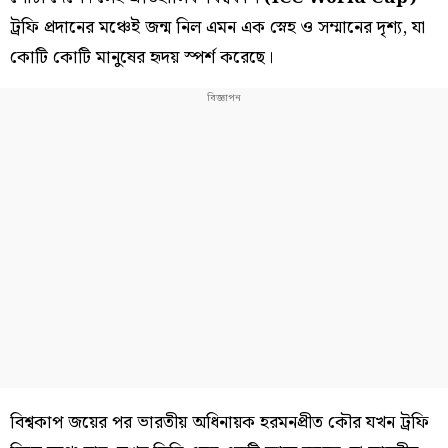
ট্রফি প্রদানের মঞ্চেই জন্ম নিল এমন এক স্নেহ ও সম্মানের দৃশ্য, যা
কোটি কোটি মানুষের হৃদয় স্পর্শ করেছে।
বিশ্বকাপ জয়ের পর ভারতীয় অধিনায়ক হরমনপ্রীত কৌর যখন ট্রফি