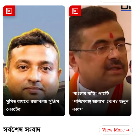
'বাংলার বাড়ি' পাল্টে
সুমিত রায়কে রক্ষাকবচ সুপ্রিম
'পশ্চিমবঙ্গ আবাস' কেন? শুনুন
কোর্টের
কারণ
সর্বশেষ সংবাদ
View More