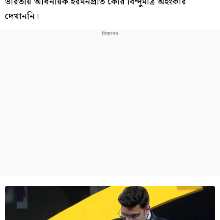
ভারতীয় অধিনায়ক হরমনপ্রীত কৌর বিন্দুমাত্র অহংকার
দেখাননি।