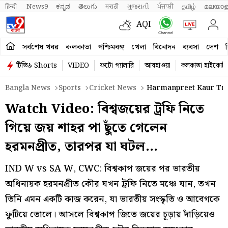
हिन्दी 
News9
ಕನ್ನಡ
తెలుగు
मराठी
ગુજરાતી
ਪੰਜਾਬੀ
தமிழ்
മലയാള
AQI
সর্বশেষ খবর
কলকাতা
পশ্চিমবঙ্গ
খেলা
বিনোদন
ব্যবসা
দেশ
ব
টিভি৯ Shorts
VIDEO
ফটো গ্যালারি
আবহাওয়া
কলকাতা হাইকোর্ট
Bangla News
Sports
Cricket News
Harmanpreet Kaur Tries
Watch Video: বিশ্বজয়ের ট্রফি নিতে
গিয়ে জয় শাহর পা ছুঁতে গেলেন
হরমনপ্রীত, তারপর যা ঘটল…
IND W vs SA W, CWC: বিশ্বকাপ জয়ের পর ভারতীয়
অধিনায়ক হরমনপ্রীত কৌর যখন ট্রফি নিতে মঞ্চে যান, তখন
তিনি এমন একটি কাজ করেন, যা ভারতীয় সংস্কৃতি ও আবেগকে
ফুটিয়ে তোলে। আসলে বিশ্বকাপ জিতে জয়ের চূড়ায় দাঁড়িয়েও