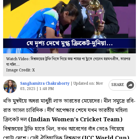
Watch Video: বিশ্বজয়ের ট্রফি নিতে গিয়ে জয় শাহর পা ছুঁতে গেলেন হরমনপ্রীত, তারপর
যা ঘটল...
Image Credit: X
Sanghamitra Chakraborty
|
Updated on:
Nov
SHARE
03, 2025 | 1:48 PM
নভি মুম্বইয়ে অধরা মাধুরী লাভ ভারতের মেয়েদের। নীল সমুদ্রে রবি-
রাত ভাসল চারিদিক। দীর্ঘ অপেক্ষার শেষে যখন ভারতীয় মহিলা
ক্রিকেট দল
(Indian Women’s Cricket Team)
বিশ্বজয়ের ট্রফি হাতে নিল, তখন আবেগের বাঁধ ভেঙে গিয়েছে
গোটা দেশে। সেই ঐতিহাসিক বিশ্বকাপ
(ICC World Cup)