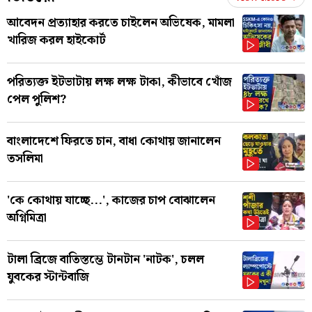
আবেদন প্রত্যাহার করতে চাইলেন অভিষেক, মামলা
খারিজ করল হাইকোর্ট
পরিত্যক্ত ইটভাটায় লক্ষ লক্ষ টাকা, কীভাবে খোঁজ
পেল পুলিশ?
বাংলাদেশে ফিরতে চান, বাধা কোথায় জানালেন
তসলিমা
'কে কোথায় যাচ্ছে...', কাজের চাপ বোঝালেন
অগ্নিমিত্রা
টালা ব্রিজে বাতিস্তম্ভে টানটান 'নাটক', চলল
যুবকের স্টান্টবাজি