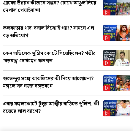
গ্রামের উন্নয়ন কীভাবে সম্ভব? চোখে আঙুল দিয়ে
দেখাল খেয়াইবান্দা
কলকাতায় থাবা বসাল বিষ্ণোই গ্যাং? সামনে এল
বড় অভিযোগ
কেন অভিষেক সুপ্রিম কোর্টে গিয়েছিলেন? গভীর
'ষড়যন্ত্র' দেখছেন ঋতব্রত
শুভেন্দুর সঙ্গে কাকলিদের কী নিয়ে আলোচনা?
মঙ্গলে সব নজর বঙ্গভবনে
এবার মঙ্গলকোটে টুলুর আত্মীয় বাড়িতে পুলিশ, কী
রয়েছে লাল ব্যাগে?