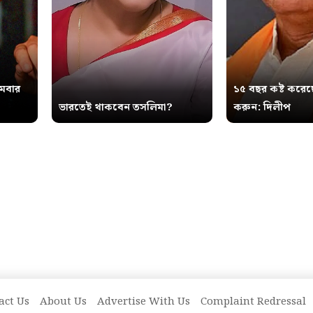
থমবার
১৫ বছর কষ্ট করেছ
ভারতেই থাকবেন তসলিমা?
করুন: দিলীপ
act Us
About Us
Advertise With Us
Complaint Redressal