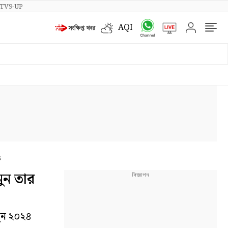
TV9-UP
AQI
s
ুন তার
সুন ২০২৪