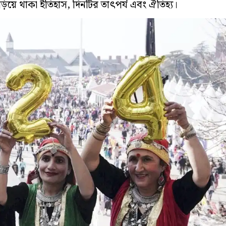
িয়ে থাকা ইতিহাস, দিনটির তাৎপর্য এবং ঐতিহ্য।