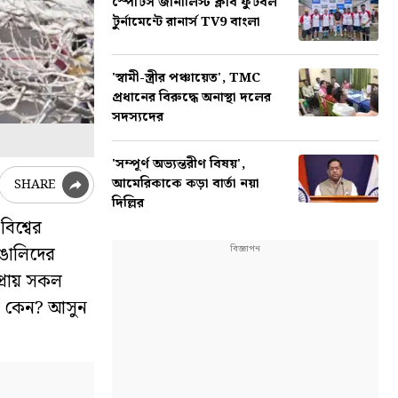
স্পোর্টস জার্নালিস্ট ক্লাব ফুটবল
টুর্নামেন্টে রানার্স TV9 বাংলা
'স্বামী-স্ত্রীর পঞ্চায়েত', TMC
প্রধানের বিরুদ্ধে অনাস্থা দলের
সদস্যদের
'সম্পূর্ণ অভ্যন্তরীণ বিষয়',
আমেরিকাকে কড়া বার্তা নয়া
SHARE
দিল্লির
িশ্বের
াঙালিদের
প্রায় সকল
নয় কেন? আসুন