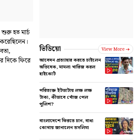
শুরু হত মার্চ
র করেছিলেন।
ভিডিয়ো
View More
েবতা,
ের দিকে ফিরে
আবেদন প্রত্যাহার করতে চাইলেন
অভিষেক, মামলা খারিজ করল
হাইকোর্ট
পরিত্যক্ত ইটভাটায় লক্ষ লক্ষ
টাকা, কীভাবে খোঁজ পেল
পুলিশ?
বাংলাদেশে ফিরতে চান, বাধা
কোথায় জানালেন তসলিমা