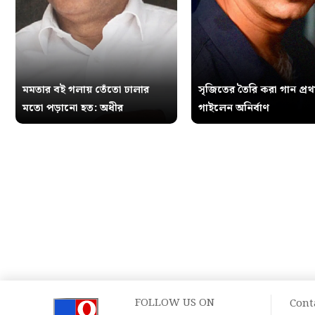
মমতার বই গলায় তেঁতো ঢালার
সৃজিতের তৈরি করা গান প্র
মতো পড়ানো হত: অধীর
গাইলেন অনির্বাণ
FOLLOW US ON
Cont