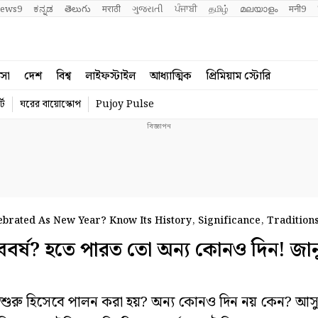
ews9
ಕನ್ನಡ
తెలుగు
मराठी
ગુજરાતી
ਪੰਜਾਬੀ
தமிழ்
മലയാളം
मनी9
বসা
দেশ
বিশ্ব
লাইফস্টাইল
আধ্যাত্মিক
প্রিমিয়াম স্টোরি
্ট
ঘরের বায়োস্কোপ
Pujoy Pulse
brated As New Year? Know Its History, Significance, Tradition
বর্ষ? হতে পারত তো অন্য কোনও দিন! জান
 শুরু হিসেবে পালন করা হয়? অন্য কোনও দিন নয় কেন? আ