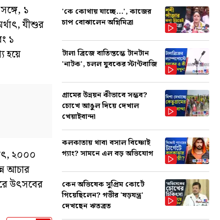
সঙ্গে, ১
'কে কোথায় যাচ্ছে...', কাজের
চাপ বোঝালেন অগ্নিমিত্রা
্থাৎ, যীশুর
বং ১
য হয়ে
টালা ব্রিজে বাতিস্তম্ভে টানটান
'নাটক', চলল যুবকের স্টান্টবাজি
গ্রামের উন্নয়ন কীভাবে সম্ভব?
চোখে আঙুল দিয়ে দেখাল
খেয়াইবান্দা
কলকাতায় থাবা বসাল বিষ্ণোই
থাৎ, ২০০০
গ্যাং? সামনে এল বড় অভিযোগ
ন্ন আচার
 করে উৎসবের
কেন অভিষেক সুপ্রিম কোর্টে
গিয়েছিলেন? গভীর 'ষড়যন্ত্র'
দেখছেন ঋতব্রত