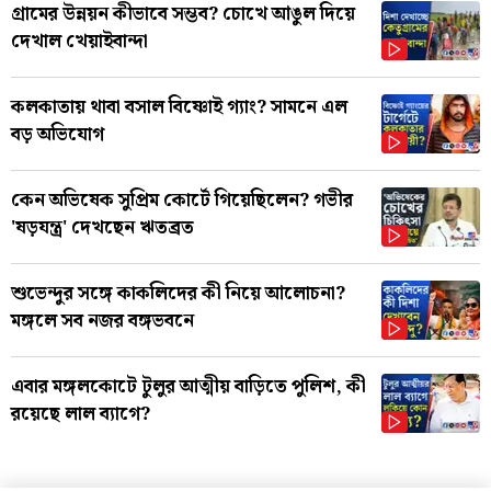
গ্রামের উন্নয়ন কীভাবে সম্ভব? চোখে আঙুল দিয়ে
দেখাল খেয়াইবান্দা
কলকাতায় থাবা বসাল বিষ্ণোই গ্যাং? সামনে এল
বড় অভিযোগ
কেন অভিষেক সুপ্রিম কোর্টে গিয়েছিলেন? গভীর
'ষড়যন্ত্র' দেখছেন ঋতব্রত
শুভেন্দুর সঙ্গে কাকলিদের কী নিয়ে আলোচনা?
মঙ্গলে সব নজর বঙ্গভবনে
এবার মঙ্গলকোটে টুলুর আত্মীয় বাড়িতে পুলিশ, কী
রয়েছে লাল ব্যাগে?