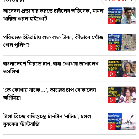
আবেদন প্রত্যাহার করতে চাইলেন অভিষেক, মামলা
খারিজ করল হাইকোর্ট
পরিত্যক্ত ইটভাটায় লক্ষ লক্ষ টাকা, কীভাবে খোঁজ
পেল পুলিশ?
বাংলাদেশে ফিরতে চান, বাধা কোথায় জানালেন
তসলিমা
'কে কোথায় যাচ্ছে...', কাজের চাপ বোঝালেন
অগ্নিমিত্রা
টালা ব্রিজে বাতিস্তম্ভে টানটান 'নাটক', চলল
যুবকের স্টান্টবাজি