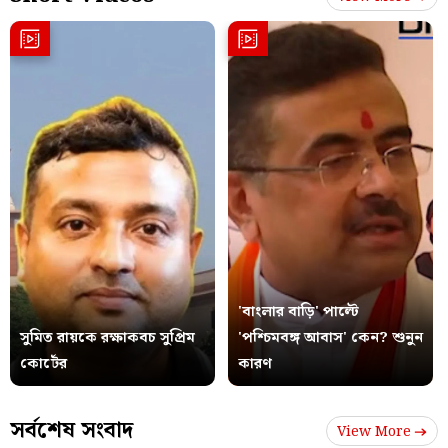
'বাংলার বাড়ি' পাল্টে
সুমিত রায়কে রক্ষাকবচ সুপ্রিম
'পশ্চিমবঙ্গ আবাস' কেন? শুনুন
কোর্টের
কারণ
সর্বশেষ সংবাদ
View More