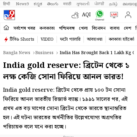
हिन्दी 
News9
ಕನ್ನಡ
తెలుగు
मराठी
ગુજરાતી
ਪੰਜਾਬੀ
தமிழ்
മലയാള
AQI
সর্বশেষ খবর
কলকাতা
পশ্চিমবঙ্গ
খেলা
বিনোদন
ব্যবসা
দেশ
ব
টিভি৯ Shorts
VIDEO
ফটো গ্যালারি
আবহাওয়া
কলকাতা হাইকোর্ট
Bangla News
Business
India Has Brought Back 1 Lakh Kg 
India gold reserve: ব্রিটেন থেকে ১
লক্ষ কেজি সোনা ফিরিয়ে আনল ভারত!
India gold reserve: ব্রিটেন থেকে প্রায় ১০০ টন সোনা
ফিরিয়ে আনল ভারতীয় রিজার্ভ ব্যাঙ্ক। ১৯৯১ সালের পর, এই
প্রথম এত বড় মাপের সোনা ব্রিটেন থেকে ভারতে স্থানান্তরিত
হল। এই ঘটনা ভারতের অর্থনীতির উল্লেখযোগ্য অগ্রগতির
পরিচায়ক বলে মনে করা হচ্ছে।