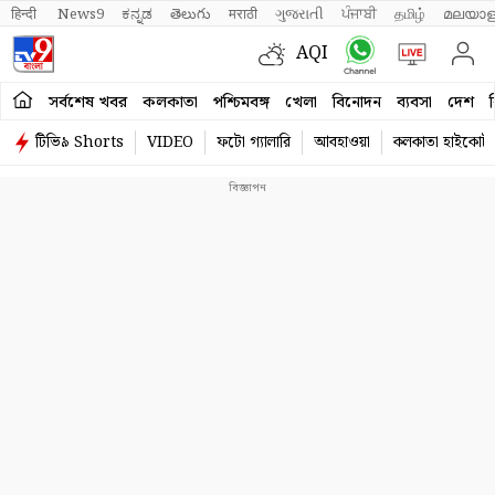
हिन्दी 
News9
ಕನ್ನಡ
తెలుగు
मराठी
ગુજરાતી
ਪੰਜਾਬੀ
தமிழ்
മലയാള
AQI
সর্বশেষ খবর
কলকাতা
পশ্চিমবঙ্গ
খেলা
বিনোদন
ব্যবসা
দেশ
ব
টিভি৯ Shorts
VIDEO
ফটো গ্যালারি
আবহাওয়া
কলকাতা হাইকোর্ট