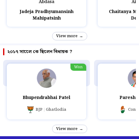
Abdasa
Ako
Jadeja Pradhyumansinh
Chaitanya M
Mahipatsinh
Des
View more
২০১৭ সালেে কে ছিলেন বিধায়ক ?
Won
Bhupendrabhai Patel
Paresh 
BJP
Ghatlodia
Cong
View more