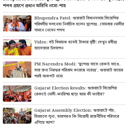
শপথ গ্রহণে প্রধান অতিথি নমো-শাহ
Bhupendra Patel: গুজরাট বিধানসভায় বিজেপির
পরিষদীয় দলনেতা নির্বাচিত হলেন ভূপেন্দ্র, সোমবার মোদীর
সামনে নেবেন শপথ
Video: বউ বিধায়ক হতেই টাকার বৃষ্টি! দেখুন রবীন্দ্র
জাদেজার উদযাপন
PM Narendra Modi: 'ভূপেন্দ্র যাতে রেকর্ড ভাঙে,
তার জন্য নিরন্তর পরিশ্রম করেছে নরেন্দ্র', গুজরাট জয়ের
পরই অকপট নমো
Gujarat Election Results: গুজরাটে বিজেপির
রেকর্ডে মোদী-ক্যারিশ্মা ছাড়া আর কী ফ্যাক্টর?
Gujarat Assembly Election: গুজরাটে পাঁচ,
হিমাচলে শূন্য, তারপরও কি বিরোধী রাজনীতির পরিসরে
এগিয়ে আপ?