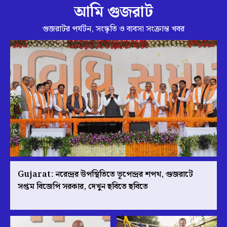
আমি গুজরাট
গুজরাটর পর্যটন, সংস্কৃতি ও ব্যবসা সংক্রান্ত খবর
Gujarat: নরেন্দ্রর উপস্থিতিতে ভূপেন্দ্রর শপথ, গুজরাটে
সপ্তম বিজেপি সরকার, দেখুন ছবিতে ছবিতে