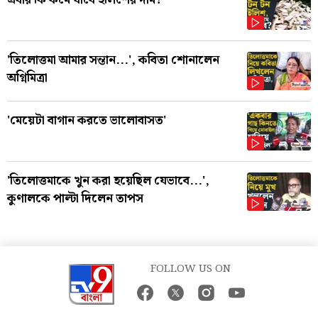
এবার কি কমে যাবে ইলিশের দাম?
'তিলোত্তমা আমার সন্তান...', কবিতা শোনালেন
অগ্নিমিত্রা
'মেয়েটা বাগান করতে ভালোবাসত'
'তিলোত্তমাকে খুন করা হয়েছিল যেভাবে...',
কুণালকে পাল্টা দিলেন তাপস
FOLLOW US ON