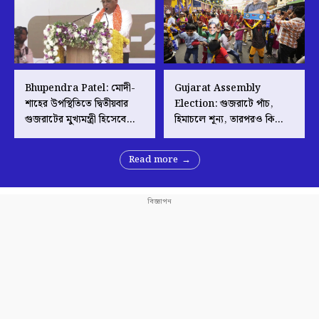
Bhupendra Patel: মোদী-
Gujarat Assembly
শাহের উপস্থিতিতে দ্বিতীয়বার
Election: গুজরাটে পাঁচ,
গুজরাটের মুখ্যমন্ত্রী হিসেবে
হিমাচলে শূন্য, তারপরও কি
শপথ নিলেন ভূপেন্দ্র প্যাটেল
বিরোধী রাজনীতির পরিসরে
এগিয়ে আপ?
Read more