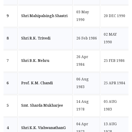
03 May
9
Shri Mahipalsingh Shastri
20 DEC 1990
1990
02 MAY
8
Shri R.K. Trivedi
26 Feb 1986
1990
26 Apr
7
Shri B.K. Nehru
25 FEB 1986
1984
06 Aug
6
Prof. K.M. Chandi
25 APR 1984
1983
14 Aug
05 AUG
5
Smt. Sharda Mukharjee
1978
1983
04 Apr
13 AUG
4
Shri K.K. VishwanathanG
1973
1978