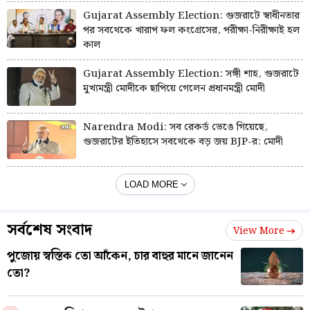
Gujarat Assembly Election: গুজরাটে স্বাধীনতার
পর সবথেকে খারাপ ফল কংগ্রেসের, পরীক্ষা-নিরীক্ষাই হল
কাল
Gujarat Assembly Election: সঙ্গী শাহ, গুজরাটে
মুখ্যমন্ত্রী মোদীকে ছাপিয়ে গেলেন প্রধানমন্ত্রী মোদী
Narendra Modi: সব রেকর্ড ভেঙে গিয়েছে,
গুজরাটের ইতিহাসে সবথেকে বড় জয় BJP-র: মোদী
LOAD MORE
সর্বশেষ সংবাদ
View More
পুজোয় স্বস্তিক তো আঁকেন, চার বাহুর মানে জানেন
তো?