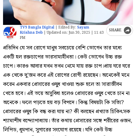
TV9 Bangla Digital
|
Edited By:
Sayam
SHARE
Krishna Deb
|
Updated on:
Jun 30, 2025 | 11:43
PM
প্রতিদিন যে সব রোগে মানুষ সবচেয়ে বেশি ভোগেন তার মধ্যে
একটি হল রক্তচাপের ভারসাম্যহীনতা। কেউ ভোগেন উচ্চ রক্ত
চাপে। কারও আবার যখন তখন নেমে যায় রক্ত চাপ।প্রায় ঘরে ঘরে
এক থেকে দু’জন করে এই রোগের রোগী রয়েছেন। অনেকেই মনে
করেন একবার প্রেসারের ওষুধ খাওয়া শুরু হলে তা সারাজীবন
খেতে হবে। এই ভয়ে অসুবিধা হলেও প্রেসারের ওষুধ খেতে চান না
অনেকে। ফলে পড়তে হয় বড় বিপদে। কিন্তু বিষয়টা কি সত্যি?
প্রেসারের ওষুধ কি বন্ধ করা যায় না? কী বলছেন প্রখ্যাত চিকিৎসক
শ্যামাশীষ বন্দ্যোপাধ্যায়। তাঁর কথায় প্রেসারের সঙ্গে শরীরের ওজন,
লিপিড, ধূমপান, সুগারের সংযোগ রয়েছে। যদি কেউ উচ্চ