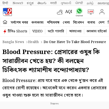
हिन्दी 
News9
ಕನ್ನಡ
తెలుగు
मराठी
ગુજરાતી
ਪੰਜਾਬੀ
தமிழ்
മലയാള
AQI
সর্বশেষ খবর
কলকাতা
পশ্চিমবঙ্গ
খেলা
বিনোদন
ব্যবসা
দেশ
ব
টিভি৯ Shorts
VIDEO
ফটো গ্যালারি
আবহাওয়া
কলকাতা হাইকোর্ট
Bangla News
Health
Do One Have To Take Blood Pressure M
Blood Pressure: প্রেসারের ওষুধ কি
সারাজীবন খেতে হয়? কী বলছেন
চিকিৎসক শ্যামাশীষ বন্দ্যোপাধ্যায়?
Blood Pressure: প্রায় ঘরে ঘরে এক থেকে দু'জন করে এই
রোগের রোগী রয়েছেন। অনেকেই মনে করেন একবার প্রেসারের
ওষুধ খাওয়া শুরু হলে তা সারাজীবন খেতে হবে।