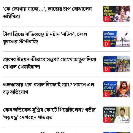
'কে কোথায় যাচ্ছে...', কাজের চাপ বোঝালেন
অগ্নিমিত্রা
টালা ব্রিজে বাতিস্তম্ভে টানটান 'নাটক', চলল
যুবকের স্টান্টবাজি
গ্রামের উন্নয়ন কীভাবে সম্ভব? চোখে আঙুল দিয়ে
দেখাল খেয়াইবান্দা
কলকাতায় থাবা বসাল বিষ্ণোই গ্যাং? সামনে এল
বড় অভিযোগ
কেন অভিষেক সুপ্রিম কোর্টে গিয়েছিলেন? গভীর
'ষড়যন্ত্র' দেখছেন ঋতব্রত