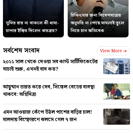
চিকিৎসার জন্য বিদেশযাত্রার
সুমিত রায় না থাকলে কী ধামা-
অনুমতি না পেয়ে মামলাই তুলে
চাপার ইঙ্গিত দিলেন ঋতব্রত?
নিতে চান অভিষেক
সর্বশেষ সংবাদ
View More
২০১১ সাল থেকে দেওয়া সব কাস্ট সার্টিফিকেটের
যাচাই শুরু, এখনই বাদ কত?
আয়ুষ্মান ভারত করে দেব, সিঙ্গেল বেডের ব্যবস্থা
থাকবে: অগ্নিমিত্রা
এমন আওয়াজ কেঁপে উঠল পাশের বাড়ির চাল!
মালদায় বিস্ফোরণে ঝলসে গেল ৭ জন