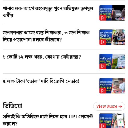
থানার লক-আপে রহস্যমৃত্যু খুনে অভিযুক্ত তৃণমূল
কর্মীর
জনগণনার কাজে ব্যস্ত শিক্ষকরা, ৩ জন শিক্ষক
দিয়ে পড়াশোনা চলবে কীভাবে?
১ কোটি ১২ লক্ষ খরচ, কোথায় সেই রাস্তা?
৫ লক্ষ টাকা 'তোলা' দাবি বিজেপি নেতার!
ভিডিয়ো
View More
সত্যিই কি অতিরিক্ত চার্জ দিতে হবে UPI পেমেন্ট
করলে?