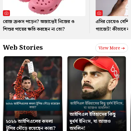
রোজ ক্রকস পড়েন? অজান্তেই নিজের ও
এসির চেয়েও বেশি ব
শিশুর পায়ের ক্ষতি করছেন না তো?
গ্যাজেট! কীভাবে 
Web Stories
View More
আইপিএল ইতিহাসের কিছু
২০২৬ আইপিএলের কমলা
দুর্ধর্ষ ইনিংস, যা আজও
টুপির দৌড়ে রয়েছেন কারা?
অমলিন!