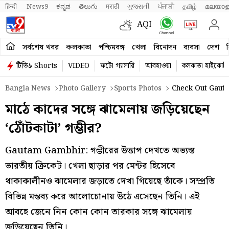
हिन्दी 
News9
ಕನ್ನಡ
తెలుగు
मराठी
ગુજરાતી
ਪੰਜਾਬੀ
தமிழ்
മലയാള
AQI
সর্বশেষ খবর
কলকাতা
পশ্চিমবঙ্গ
খেলা
বিনোদন
ব্যবসা
দেশ
ব
টিভি৯ Shorts
VIDEO
ফটো গ্যালারি
আবহাওয়া
কলকাতা হাইকোর্ট
Bangla News
Photo Gallery
Sports Photos
Check Out Gauta
মাঠে কাদের সঙ্গে ঝামেলায় জড়িয়েছেন
‘ঠোঁটকাটা’ গম্ভীর?
Gautam Gambhir: গম্ভীরের উত্তাপ দেখতে অভ্যস্ত
ভারতীয় ক্রিকেট। খেলা ছাড়ার পর মেন্টর হিসেবে
থাকাকালীনও ঝামেলার জড়াতে দেখা গিয়েছে তাঁকে। সম্প্রতি
বিভিন্ন মন্তব্য করে আলোচোনায় উঠে এসেছেন তিনি। এই
আবহে জেনে নিন কোন কোন তারকার সঙ্গে ঝামেলায়
জড়িয়েছেন তিনি।