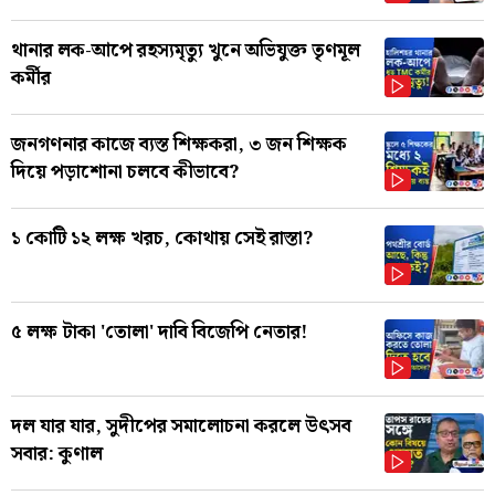
থানার লক-আপে রহস্যমৃত্যু খুনে অভিযুক্ত তৃণমূল
কর্মীর
জনগণনার কাজে ব্যস্ত শিক্ষকরা, ৩ জন শিক্ষক
দিয়ে পড়াশোনা চলবে কীভাবে?
১ কোটি ১২ লক্ষ খরচ, কোথায় সেই রাস্তা?
৫ লক্ষ টাকা 'তোলা' দাবি বিজেপি নেতার!
দল যার যার, সুদীপের সমালোচনা করলে উৎসব
সবার: কুণাল