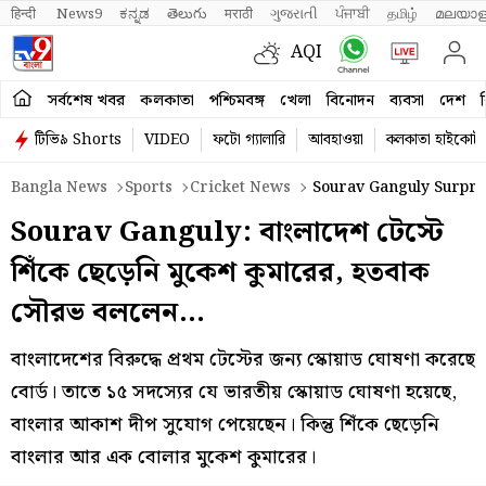
हिन्दी 
News9
ಕನ್ನಡ
తెలుగు
मराठी
ગુજરાતી
ਪੰਜਾਬੀ
தமிழ்
മലയാള
AQI
সর্বশেষ খবর
কলকাতা
পশ্চিমবঙ্গ
খেলা
বিনোদন
ব্যবসা
দেশ
ব
টিভি৯ Shorts
VIDEO
ফটো গ্যালারি
আবহাওয়া
কলকাতা হাইকোর্ট
Bangla News
Sports
Cricket News
Sourav Ganguly Surpris
Sourav Ganguly: বাংলাদেশ টেস্টে
শিঁকে ছেড়েনি মুকেশ কুমারের, হতবাক
সৌরভ বললেন…
বাংলাদেশের বিরুদ্ধে প্রথম টেস্টের জন্য স্কোয়াড ঘোষণা করেছে
বোর্ড। তাতে ১৫ সদস্যের যে ভারতীয় স্কোয়াড ঘোষণা হয়েছে,
বাংলার আকাশ দীপ সুযোগ পেয়েছেন। কিন্তু শিঁকে ছেড়েনি
বাংলার আর এক বোলার মুকেশ কুমারের।