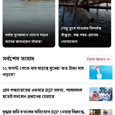
সেতু ডুবে যাওয়ায় বিপর্যস্ত
বর্ষার সুন্দরবনে চোখে পড়ল
বাঁকুড়া, বন্ধ শহর-গ্রামের
বাঘের অসাধারণ সাঁতার!
যোগাযোগ
সর্বশেষ সংবাদ
View More
১১ অগস্ট থেকে দাম বাড়ছে দুধের! কত টাকা দাম
পড়বে?
গ্রাম পঞ্চায়েতের একমাত্র BJP সদস্য, পালাবদল
হতেই বসলেন প্রধানের চেয়ারে
বৃদ্ধার জমি দখলের অভিযোগ BJP নেতার বিরুদ্ধে,