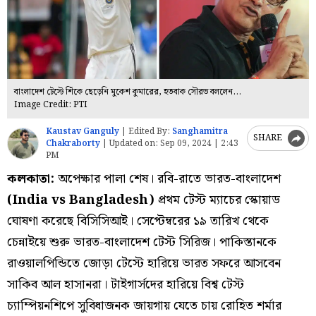
বাংলাদেশ টেস্টে শিঁকে ছেড়েনি মুকেশ কুমারের, হতবাক সৌরভ বললেন...
Image Credit: PTI
Kaustav Ganguly
|
Edited By:
Sanghamitra
SHARE
Chakraborty
|
Updated on:
Sep 09, 2024 | 2:43
PM
কলকাতা:
অপেক্ষার পালা শেষ। রবি-রাতে ভারত-বাংলাদেশ
(India vs Bangladesh)
প্রথম টেস্ট ম্যাচের স্কোয়াড
ঘোষণা করেছে বিসিসিআই। সেপ্টেম্বরের ১৯ তারিখ থেকে
চেন্নাইয়ে শুরু ভারত-বাংলাদেশ টেস্ট সিরিজ। পাকিস্তানকে
রাওয়ালপিন্ডিতে জোড়া টেস্টে হারিয়ে ভারত সফরে আসবেন
সাকিব আল হাসানরা। টাইগার্সদের হারিয়ে বিশ্ব টেস্ট
চ্যাম্পিয়নশিপে সুবিধাজনক জায়গায় যেতে চায় রোহিত শর্মার