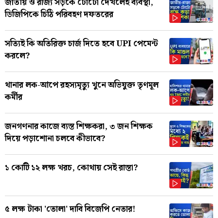
জাতীয় ও রাজ্য সড়কে টোটো দেখলেই ব্যবস্থা,
ডিজিপিকে চিঠি পরিবহণ দফতরের
সত্যিই কি অতিরিক্ত চার্জ দিতে হবে UPI পেমেন্ট
করলে?
থানার লক-আপে রহস্যমৃত্যু খুনে অভিযুক্ত তৃণমূল
কর্মীর
জনগণনার কাজে ব্যস্ত শিক্ষকরা, ৩ জন শিক্ষক
দিয়ে পড়াশোনা চলবে কীভাবে?
১ কোটি ১২ লক্ষ খরচ, কোথায় সেই রাস্তা?
৫ লক্ষ টাকা 'তোলা' দাবি বিজেপি নেতার!