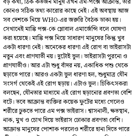
বড় কথা, ঠিক কতজন মানুষ এখন এম-পক্সে আক্রান্ত, তার
কোনও সঠিক তথ্য কারোর কাছে নেই। এই অবস্থায় আজ
সব দেশকে নিয়ে WHO-এর জরুরি বৈঠক ডাকা হয়।
সেখানেই মাঙ্কি পক্স-কে গ্লোবাল এমার্জেন্সি বলে ঘোষণা
করা হয়েছে। মাঙ্কি পক্স নিয়ে সাধারণ মানুষের কিন্তু খুব
একটা ধারণা নেই। অনেকের ধারণা এই রোগ বা ভাইরাসটা
নতুন এবং প্রাণঘাতী নয়। দুটোই ভুল। ভাইরাসটা পুরনো ও
প্রাণঘাতীও। আর এটা শুধু বাঁদর নয়, একাধিক পশু থেকে
ছড়াতে পারে। আরও একটা ভুল ধারণা হল, শুধুমাত্র যৌন
সংসর্গ থেকেই এই রোগ ছড়ায়। এটাও ভুল। চিকিত্‍সকরা
বলছেন, যৌনতার মাধ্যমে এই রোগ ছড়ানোর প্রবণতা বেশি
বটে। তবে আক্রান্ত ব্যক্তির কয়েক ফুটের মধ্যে গেলেও
শরীরে ঢুকতে পারে এম পক্স ভাইরাস। শ্বাসনালী, ক্ষতস্থান,
নাক, মুখ ও চোখ দিয়ে ভাইরাস ঢোকার প্রবণতা বেশি।
আক্রান্ত মানুষের পোশাক পরলেও শরীরে হানা দিতে পারে