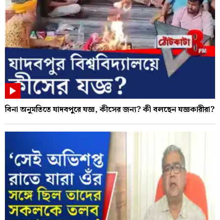
বিনা অনুমতিতে যাদবপুরে যজ্ঞ, কীসের জন্য? কী বলছেন যজ্ঞকারীরা?