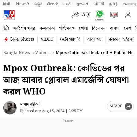
हिन्दी 
News9
ಕನ್ನಡ
తెలుగు
मराठी
ગુજરાતી
ਪੰਜਾਬੀ
தமிழ்
മലയാള
AQI
সর্বশেষ খবর
কলকাতা
পশ্চিমবঙ্গ
খেলা
বিনোদন
ব্যবসা
দেশ
ব
টিভি৯ Shorts
VIDEO
ফটো গ্যালারি
আবহাওয়া
কলকাতা হাইকোর্ট
Bangla News
Videos
Mpox Outbreak Declared A Public Hea
Mpox Outbreak: কোভিডের পর
আজ আবার গ্লোবাল এমার্জেন্সি ঘোষণা
করল WHO
আসাদ মল্লিক
|
SHARE
Updated on:
Aug 15, 2024 | 9:25 PM