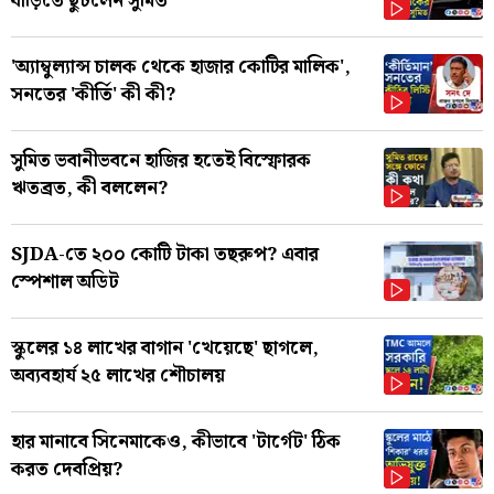
বাড়িতে ছুটলেন সুমিত
'অ্যাম্বুল্যান্স চালক থেকে হাজার কোটির মালিক',
সনতের 'কীর্তি' কী কী?
সুমিত ভবানীভবনে হাজির হতেই বিস্ফোরক
ঋতব্রত, কী বললেন?
SJDA-তে ২০০ কোটি টাকা তছরুপ? এবার
স্পেশাল অডিট
স্কুলের ১৪ লাখের বাগান 'খেয়েছে' ছাগলে,
অব্যবহার্য ২৫ লাখের শৌচালয়
হার মানাবে সিনেমাকেও, কীভাবে 'টার্গেট' ঠিক
করত দেবপ্রিয়?