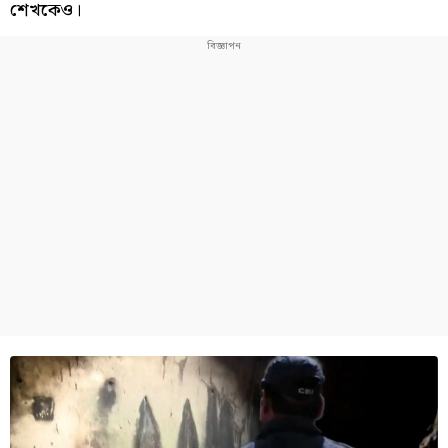
শেখকেও।