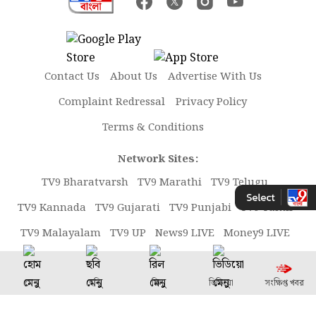
Contact Us
About Us
Advertise With Us
Complaint Redressal
Privacy Policy
Terms & Conditions
Network Sites:
TV9 Bharatvarsh
TV9 Marathi
TV9 Telugu
TV9 Kannada
TV9 Gujarati
TV9 Punjabi
TV9 Tamil
TV9 Malayalam
TV9 UP
News9 LIVE
Money9 LIVE
Copyright © 2026 TV9 Bangla. All rights reserved.
মেনু
ছবি
রিল
ভিডিয়ো
সংক্ষিপ্ত খবর