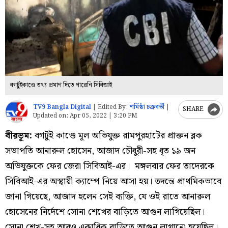
বগটুইকাণ্ডে তথ্য প্রমাণ দিতে পারেনি সিবিআই
TV9 Bangla Digital
|
Edited By:
শর্মিষ্ঠা চক্রবর্তী
|
SHARE
Updated on:
Apr 05, 2022 | 3:20 PM
বীরভূম:
বগটুই কাণ্ডে মূল অভিযুক্ত রামপুরহাটের প্রাক্তন ব্লক
সভাপতি আনারুল হোসেন, আজাদ চৌধুরী-সহ ধৃত ১৯ জন
অভিযুক্তকে ফের জেরা সিবিআই-এর। মঙ্গলবার ফের তাদেরকে
সিবিআই-এর অস্থায়ী ক্যাম্পে নিয়ে আসা হয়। তদন্তে প্রাথমিকভাবে
জানা গিয়েছে, আজাদ হলেন সেই ব্যক্তি, যে ওই রাতে আনারুল
হোসেনের নির্দেশে সোনা শেখের বাড়িতে আগুন লাগিয়েছিল।
সোনা শেখ-সহ আরও একাধিক বাড়িতে আগুন লাগানো হয়েছিল।