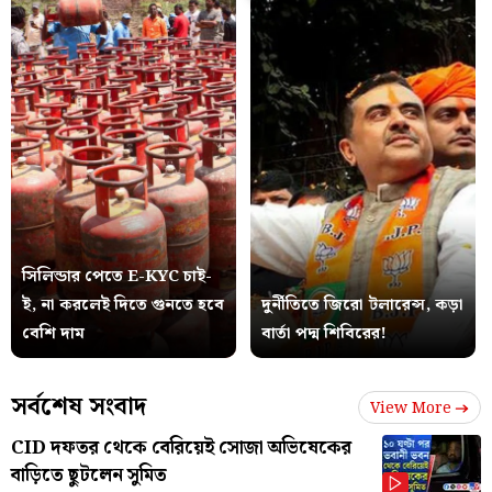
সিলিন্ডার পেতে E-KYC চাই-
ই, না করলেই দিতে গুনতে হবে
দুর্নীতিতে জিরো টলারেন্স, কড়া
বেশি দাম
বার্তা পদ্ম শিবিরের!
সর্বশেষ সংবাদ
View More
CID দফতর থেকে বেরিয়েই সোজা অভিষেকের
বাড়িতে ছুটলেন সুমিত