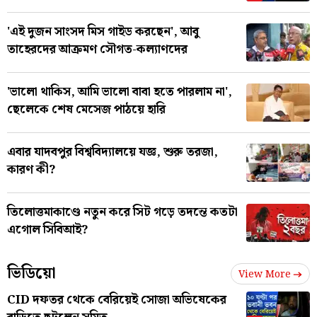
'এই দুজন সাংসদ মিস গাইড করছেন', আবু
তাহেরদের আক্রমণ সৌগত-কল্যাণদের
'ভালো থাকিস, আমি ভালো বাবা হতে পারলাম না',
ছেলেকে শেষ মেসেজ পাঠয়ে হারি
এবার যাদবপুর বিশ্ববিদ্যালয়ে যজ্ঞ, শুরু তরজা,
কারণ কী?
তিলোত্তমাকাণ্ডে নতুন করে সিট গড়ে তদন্তে কতটা
এগোল সিবিআই?
ভিডিয়ো
View More
CID দফতর থেকে বেরিয়েই সোজা অভিষেকের