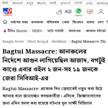
हिन्दी 
News9
ಕನ್ನಡ
తెలుగు
मराठी
ગુજરાતી
ਪੰਜਾਬੀ
தமிழ்
മലയാള
AQI
সর্বশেষ খবর
কলকাতা
পশ্চিমবঙ্গ
খেলা
বিনোদন
ব্যবসা
দেশ
ব
টিভি৯ Shorts
VIDEO
ফটো গ্যালারি
আবহাওয়া
কলকাতা হাইকোর্ট
Bangla News
West Bengal
Birbhum
Bagtui Massacre This 
Bagtui Massacre: আনারুলের
নির্দেশে আগুন লাগিয়েছিল আজাদ, বগটুই
কাণ্ডে এবার ওইল ২ জন-সহ ১৯ জনকে
জেরা সিবিআই-এর
Bagtui Massacre: প্রত্যেক দিন জেরাতেই নতুন তথ্য উঠে
আসছে বলে জানাচ্ছেন তদন্তকারীরা। এদিকে, জিজ্ঞাসাবাদের
জন্য এদিন তলব করা হয়েছে ঘটনার মূল সাক্ষী মিহিলাল