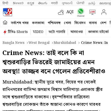
हिन्दी 
News9
ಕನ್ನಡ
తెలుగు
मराठी
ગુજરાતી
ਪੰਜਾਬੀ
தமிழ்
മലയാള
AQI
সর্বশেষ খবর
কলকাতা
পশ্চিমবঙ্গ
খেলা
বিনোদন
ব্যবসা
দেশ
ব
টিভি৯ Shorts
VIDEO
ফটো গ্যালারি
আবহাওয়া
কলকাতা হাইকোর্ট
Bangla News
West Bengal
Murshidabad
Crime News: In L
Crime News: তাই বলে কি না
শ্বশুরবাড়ির ভিতরেই জামাইয়ের এমন
অবস্থা! তাজ্জব বনে গেলেন প্রতিবেশীরাও
Murshidabad: স্থানীয় সূত্রে খবর, বিয়ের পর থেকেই
রানিনগরের বাসিন্দা জগন্নাথ বিশ্বাস মালিপাড়া এলাকায় স্ত্রীর
সঙ্গে শ্বশুরবাড়িতে থাকতেন। বৃহস্পতিবার রাত্রিবেলা
শ্বশুরবাড়ির লোকজন তাঁকে অজানা কোনও কারণে মারধর