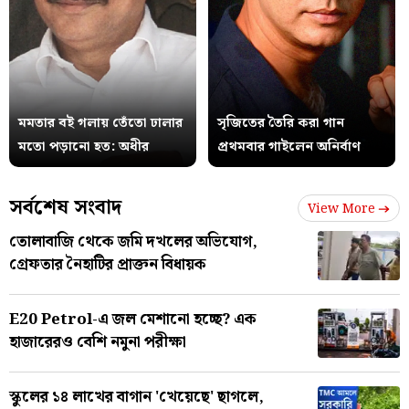
মমতার বই গলায় তেঁতো ঢালার
সৃজিতের তৈরি করা গান
মতো পড়ানো হত: অধীর
প্রথমবার গাইলেন অনির্বাণ
সর্বশেষ সংবাদ
View More
তোলাবাজি থেকে জমি দখলের অভিযোগ,
গ্রেফতার নৈহাটির প্রাক্তন বিধায়ক
E20 Petrol-এ জল মেশানো হচ্ছে? এক
হাজারেরও বেশি নমুনা পরীক্ষা
স্কুলের ১৪ লাখের বাগান 'খেয়েছে' ছাগলে,