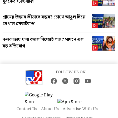
যুবকের স্টান্টবাজি
গ্রামের উন্নয়ন কীভাবে সম্ভব? চোখে আঙুল দিয়ে
দেখাল খেয়াইবান্দা
কলকাতায় থাবা বসাল বিষ্ণোই গ্যাং? সামনে এল
বড় অভিযোগ
FOLLOW US ON
Contact Us
About Us
Advertise With Us