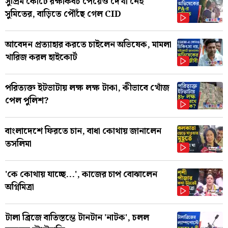
সুপ্রিম কোর্টে রক্ষাকবচ পেয়েও দেখা নেই
সুমিতের, বাড়িতে পৌঁছে গেল CID
আবেদন প্রত্যাহার করতে চাইলেন অভিষেক, মামলা
খারিজ করল হাইকোর্ট
পরিত্যক্ত ইটভাটায় লক্ষ লক্ষ টাকা, কীভাবে খোঁজ
পেল পুলিশ?
বাংলাদেশে ফিরতে চান, বাধা কোথায় জানালেন
তসলিমা
'কে কোথায় যাচ্ছে...', কাজের চাপ বোঝালেন
অগ্নিমিত্রা
টালা ব্রিজে বাতিস্তম্ভে টানটান 'নাটক', চলল