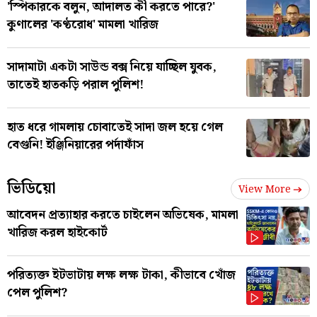
'স্পিকারকে বলুন, আদালত কী করতে পারে?'
কুণালের 'কণ্ঠরোধ' মামলা খারিজ
সাদামাটা একটা সাউন্ড বক্স নিয়ে যাচ্ছিল যুবক,
তাতেই হাতকড়ি পরাল পুলিশ!
হাত ধরে গামলায় চোবাতেই সাদা জল হয়ে গেল
বেগুনি! ইঞ্জিনিয়ারের পর্দাফাঁস
ভিডিয়ো
View More
আবেদন প্রত্যাহার করতে চাইলেন অভিষেক, মামলা
খারিজ করল হাইকোর্ট
পরিত্যক্ত ইটভাটায় লক্ষ লক্ষ টাকা, কীভাবে খোঁজ
পেল পুলিশ?