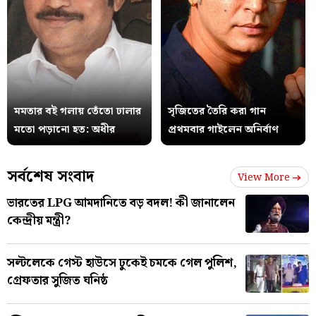
মমতার বই গলায় তেঁতো ঢালার
সৃজিতের তৈরি করা গান
মতো পড়ানো হত: অধীর
প্রথমবার গাইলেন অনির্বাণ
সর্বশেষ সংবাদ
View More
ভারতের LPG আমদানিতে বড় বদল! কী জানালেন
কেন্দ্রীয় মন্ত্রী?
সল্টলেকে গেস্ট হাউসে ঢুকেই চমকে গেল পুলিশ,
গ্রেফতার সুজিত ঘনিষ্ঠ