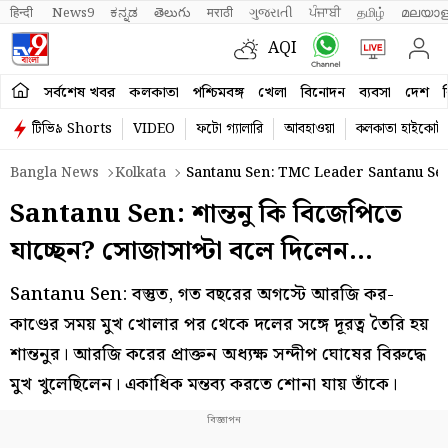
हिन्दी 
News9
ಕನ್ನಡ
తెలుగు
मराठी
ગુજરાતી
ਪੰਜਾਬੀ
தமிழ்
മലയാള
AQI
সর্বশেষ খবর
কলকাতা
পশ্চিমবঙ্গ
খেলা
বিনোদন
ব্যবসা
দেশ
ব
টিভি৯ Shorts
VIDEO
ফটো গ্যালারি
আবহাওয়া
কলকাতা হাইকোর্ট
Bangla News
Kolkata
Santanu Sen: TMC Leader Santanu Se
Santanu Sen: শান্তনু কি বিজেপিতে
যাচ্ছেন? সোজাসাপ্টা বলে দিলেন…
Santanu Sen: বস্তুত, গত বছরের অগস্টে আরজি কর-
কাণ্ডের সময় মুখ খোলার পর থেকে দলের সঙ্গে দূরত্ব তৈরি হয়
শান্তনুর। আরজি করের প্রাক্তন অধ্যক্ষ সন্দীপ ঘোষের বিরুদ্ধে
মুখ খুলেছিলেন। একাধিক মন্তব্য করতে শোনা যায় তাঁকে।