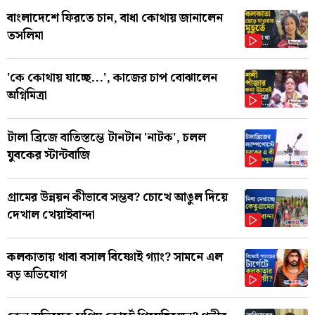
বাংলাদেশে ফিরতে চান, বাধা কোথায় জানালেন
তসলিমা
'কে কোথায় যাচ্ছে...', কাজের চাপ বোঝালেন
অগ্নিমিত্রা
টালা ব্রিজে বাতিস্তম্ভে টানটান 'নাটক', চলল
যুবকের স্টান্টবাজি
গ্রামের উন্নয়ন কীভাবে সম্ভব? চোখে আঙুল দিয়ে
দেখাল খেয়াইবান্দা
কলকাতায় থাবা বসাল বিষ্ণোই গ্যাং? সামনে এল
বড় অভিযোগ