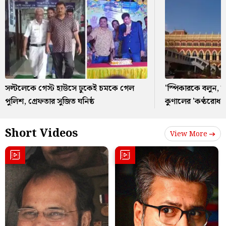
সল্টলেকে গেস্ট হাউসে ঢুকেই চমকে গেল
'স্পিকারকে বলুন,
পুলিশ, গ্রেফতার সুজিত ঘনিষ্ঠ
কুণালের 'কণ্ঠরোধ'
Short Videos
View More