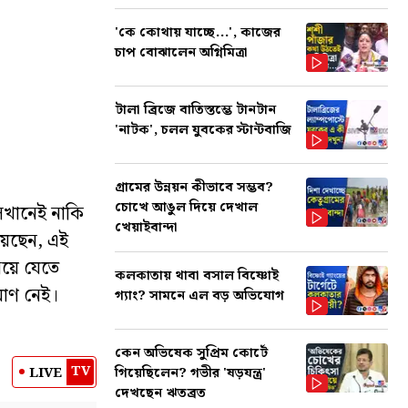
'কে কোথায় যাচ্ছে...', কাজের
চাপ বোঝালেন অগ্নিমিত্রা
টালা ব্রিজে বাতিস্তম্ভে টানটান
'নাটক', চলল যুবকের স্টান্টবাজি
গ্রামের উন্নয়ন কীভাবে সম্ভব?
চোখে আঙুল দিয়ে দেখাল
েখানেই নাকি
খেয়াইবান্দা
য়েছেন, এই
নিয়ে যেতে
কলকাতায় থাবা বসাল বিষ্ণোই
মাণ নেই।
গ্যাং? সামনে এল বড় অভিযোগ
কেন অভিষেক সুপ্রিম কোর্টে
TV
LIVE
গিয়েছিলেন? গভীর 'ষড়যন্ত্র'
দেখছেন ঋতব্রত