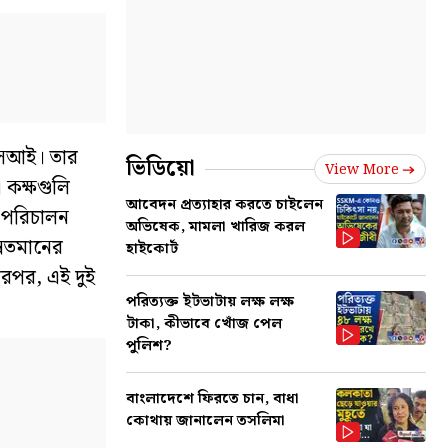
এএসআই। তার
ভিডিয়ো
View More
। কক্ষগুলি
আবেদন প্রত্যাহার করতে চাইলেন
র পরিচালন
অভিষেক, মামলা খারিজ করল
ন্নতমানের
হাইকোর্ট
তারপর, এই দুই
পরিত্যক্ত ইটভাটায় লক্ষ লক্ষ
টাকা, কীভাবে খোঁজ পেল
পুলিশ?
বাংলাদেশে ফিরতে চান, বাধা
কোথায় জানালেন তসলিমা