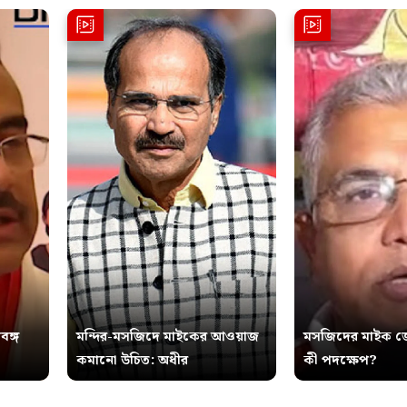
বঙ্গ
মন্দির-মসজিদে মাইকের আওয়াজ
মসজিদের মাইক জ
কমানো উচিত: অধীর
কী পদক্ষেপ?