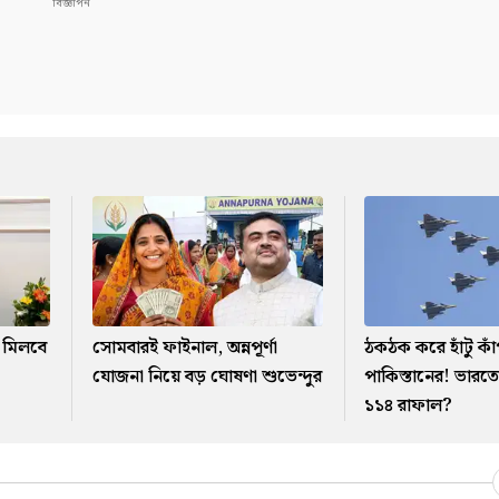
 মিলবে
সোমবারই ফাইনাল, অন্নপূর্ণা
ঠকঠক করে হাঁটু কা
যোজনা নিয়ে বড় ঘোষণা শুভেন্দুর
পাকিস্তানের! ভার
১১৪ রাফাল?