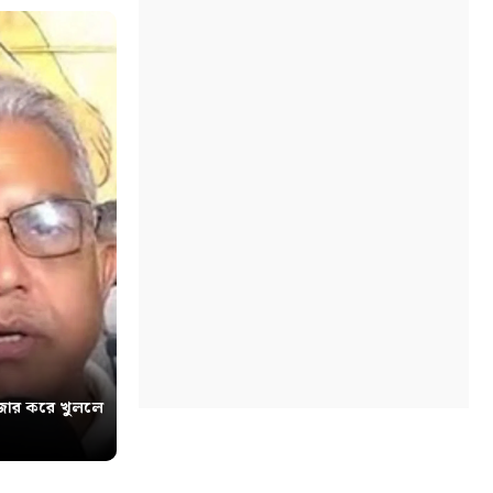
োর করে খুললে