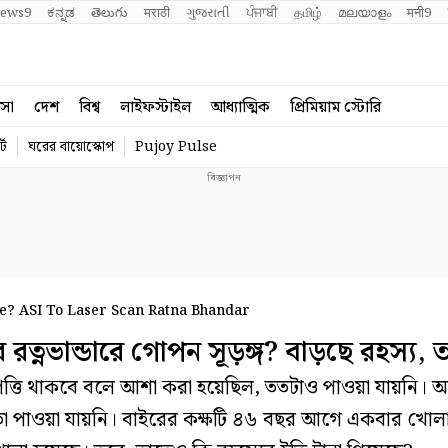
ews9
ಕನ್ನಡ
తెలుగు
मराठी
ગુજરાતી
ਪੰਜਾਬੀ
தமிழ்
മലയാളം
मनी9
বসা
দেশ
বিশ্ব
লাইফস্টাইল
আধ্যাত্মিক
প্রিমিয়াম স্টোরি
্ট
ঘরের বায়োস্কোপ
Pujoy Pulse
e? ASI To Laser Scan Ratna Bhandar
ভান্ডারে গোপন সূড়ঙ্গ? বাড়ছে রহস্য, ত
পত্তি থাকবে বলে আশা করা হয়েছিল, ততটাও পাওয়া যায়নি। 
 তা পাওয়া যায়নি। বাইরের কক্ষটি ৪৬ বছর আগে একবার খোল