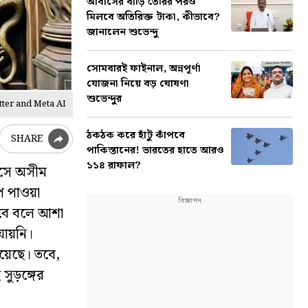
আবাসের বাড়ি তৈরির পরও
মিলবে অতিরিক্ত টাকা, কীভাবে?
জানালেন শুভেন্দু
সোমবারই ফাইনাল, অন্নপূর্ণা
যোজনা নিয়ে বড় ঘোষণা
শুভেন্দুর
tter and Meta AI
ঠকঠক করে হাঁটু কাঁপবে
SHARE
পাকিস্তানের! ভারতের হাতে আরও
১১৪ রাফাল?
নসে অসীম
াপ পাওয়া
াকবে বলে আশা
যায়নি।
য়েছে। তবে,
ুড়ঙ্গের