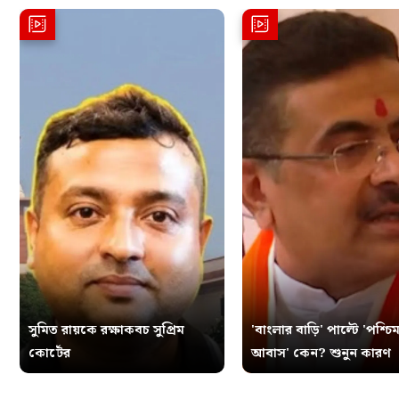
সুমিত রায়কে রক্ষাকবচ সুপ্রিম
'বাংলার বাড়ি' পাল্টে 'পশ্চিম
কোর্টের
আবাস' কেন? শুনুন কারণ