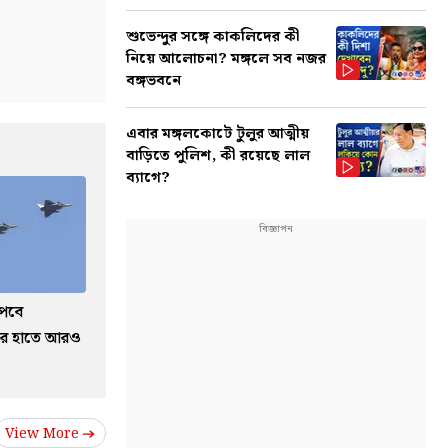
শুভেন্দুর সঙ্গে কাকলিদের কী
নিয়ে আলোচনা? মঙ্গলে সব নজর
বঙ্গভবনে
এবার মঙ্গলকোটে টুলুর আত্মীয়
বাড়িতে পুলিশ, কী রয়েছে লাল
ব্যাগে?
ঁপবে
তের হাতে আরও
View More