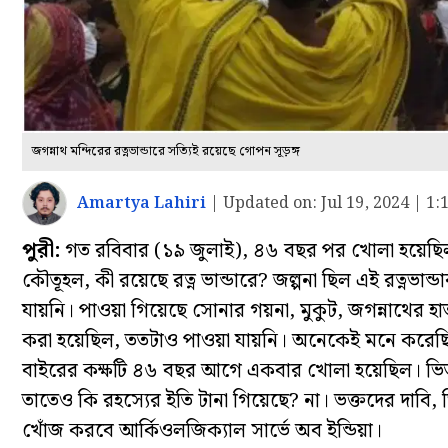
জগন্নাথ মন্দিরের রত্নভান্ডারে সত্যিই রয়েছে গোপন সূড়ঙ্গ
Amartya Lahiri
|
Updated on:
Jul 19, 2024 | 1
পুরী:
গত রবিবার (১৯ জুলাই), ৪৬ বছর পর খোলা হয়েছিল 
কৌতূহল, কী রয়েছে রত্ন ভান্ডারে? জল্পনা ছিল এই রত্নভান্
যায়নি। পাওয়া গিয়েছে সোনার গয়না, মুকুট, জগন্নাথের হা
করা হয়েছিল, ততটাও পাওয়া যায়নি। অনেকেই মনে করেছিল
বাইরের কক্ষটি ৪৬ বছর আগে একবার খোলা হয়েছিল। ভিতর
তাতেও কি রহস্যের ইতি টানা গিয়েছে? না। ভক্তদের দাবি, ভ
খোঁজ করবে আর্কিওলজিক্যাল সার্ভে অব ইন্ডিয়া।