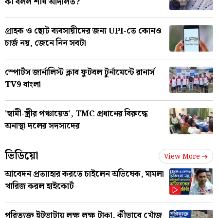
কী বলল শীর্ষ আদালত?
গ্রাহক ও ছোট ব্যবসায়ীদের জন্য UPI-তে কোনও
চার্জ নয়, জেনে নিন সবটা
স্পোর্টস জার্নালিস্ট ক্লাব ফুটবল টুর্নামেন্টে রানার্স
TV9 বাংলা
'স্বামী-স্ত্রীর পঞ্চায়েত', TMC প্রধানের বিরুদ্ধে
অনাস্থা দলের সদস্যদের
ভিডিয়ো
View More
আবেদন প্রত্যাহার করতে চাইলেন অভিষেক, মামলা
খারিজ করল হাইকোর্ট
পরিত্যক্ত ইটভাটায় লক্ষ লক্ষ টাকা, কীভাবে খোঁজ