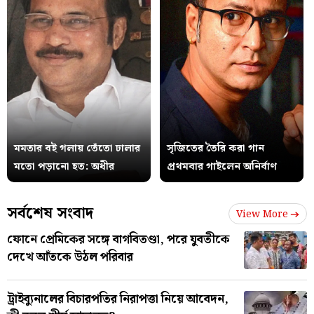
মমতার বই গলায় তেঁতো ঢালার
সৃজিতের তৈরি করা গান
মতো পড়ানো হত: অধীর
প্রথমবার গাইলেন অনির্বাণ
সর্বশেষ সংবাদ
View More
ফোনে প্রেমিকের সঙ্গে বাগবিতণ্ডা, পরে যুবতীকে
দেখে আঁতকে উঠল পরিবার
ট্রাইব্যুনালের বিচারপতির নিরাপত্তা নিয়ে আবেদন,