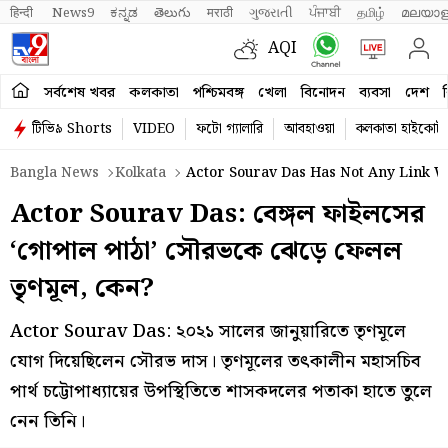
हिन्दी 
News9
ಕನ್ನಡ
తెలుగు
मराठी
ગુજરાતી
ਪੰਜਾਬੀ
தமிழ்
മലയാള
AQI
সর্বশেষ খবর
কলকাতা
পশ্চিমবঙ্গ
খেলা
বিনোদন
ব্যবসা
দেশ
ব
টিভি৯ Shorts
VIDEO
ফটো গ্যালারি
আবহাওয়া
কলকাতা হাইকোর্ট
Bangla News
Kolkata
Actor Sourav Das Has Not Any Link W
Actor Sourav Das: বেঙ্গল ফাইলসের
‘গোপাল পাঠা’ সৌরভকে ঝেড়ে ফেলল
তৃণমূল, কেন?
Actor Sourav Das: ২০২১ সালের জানুয়ারিতে তৃণমূলে
যোগ দিয়েছিলেন সৌরভ দাস। তৃণমূলের তৎকালীন মহাসচিব
পার্থ চট্টোপাধ্যায়ের উপস্থিতিতে শাসকদলের পতাকা হাতে তুলে
নেন তিনি।