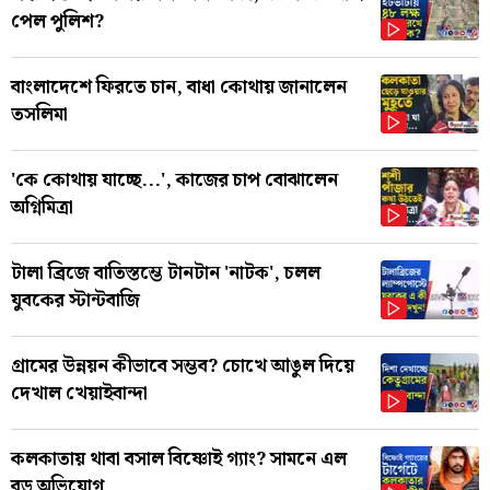
পেল পুলিশ?
বাংলাদেশে ফিরতে চান, বাধা কোথায় জানালেন
তসলিমা
'কে কোথায় যাচ্ছে...', কাজের চাপ বোঝালেন
অগ্নিমিত্রা
টালা ব্রিজে বাতিস্তম্ভে টানটান 'নাটক', চলল
যুবকের স্টান্টবাজি
গ্রামের উন্নয়ন কীভাবে সম্ভব? চোখে আঙুল দিয়ে
দেখাল খেয়াইবান্দা
কলকাতায় থাবা বসাল বিষ্ণোই গ্যাং? সামনে এল
বড় অভিযোগ