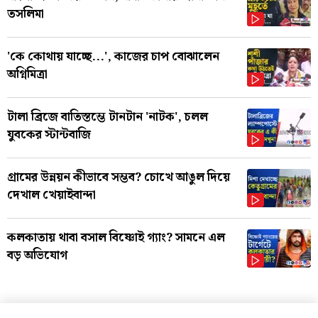
তসলিমা
'কে কোথায় যাচ্ছে...', কাজের চাপ বোঝালেন
অগ্নিমিত্রা
টালা ব্রিজে বাতিস্তম্ভে টানটান 'নাটক', চলল
যুবকের স্টান্টবাজি
গ্রামের উন্নয়ন কীভাবে সম্ভব? চোখে আঙুল দিয়ে
দেখাল খেয়াইবান্দা
কলকাতায় থাবা বসাল বিষ্ণোই গ্যাং? সামনে এল
বড় অভিযোগ