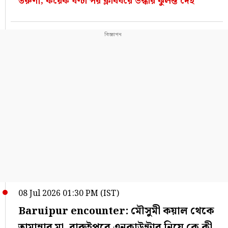
তরুণী, কয়েক ঘণ্টা পর ক্লাবঘরে উদ্ধার ঝুলন্ত দেহ
08 Jul 2026 01:30 PM (IST)
Baruipur encounter: মৌসুমী কয়াল থেকে
তামান্নার মা, বারুইপুরে এনকাউন্টার নিয়ে কে কী