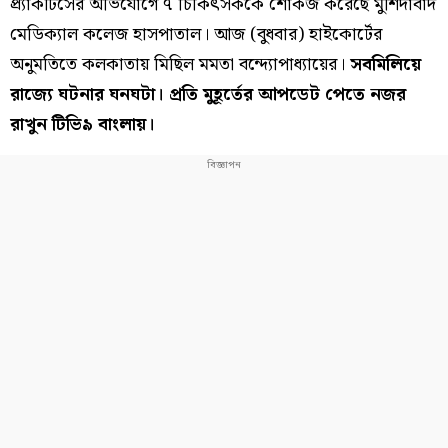
প্র্যাকটিসের অভিযোগে ৭ চিকিৎসককে শোকজ করেছে মুর্শিদাবাদ
মেডিক্যাল কলেজ হাসপাতাল। আজ (বুধবার) হাইকোর্টের
অনুমতিতে কলকাতায় মিছিল মমতা বন্দ্যোপাধ্যায়ের।
সবমিলিয়ে
রাজ্যে ঘটনার ঘনঘটা। প্রতি মুহূর্তের আপডেট পেতে নজর
রাখুন টিভি৯ বাংলায়।