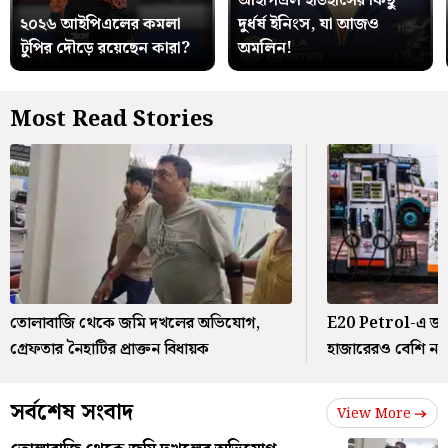
আইপিএল ইতিহাসের কিছু
২০২৬ আইপিএলের কমলা
দুর্ধর্ষ ইনিংস, যা আজও
টুপির দৌড়ে রয়েছেন কারা?
অমলিন!
Most Read Stories
তোলাবাজি থেকে জমি দখলের অভিযোগ,
E20 Petrol-এ জল
গ্রেফতার নৈহাটির প্রাক্তন বিধায়ক
হাজারেরও বেশি নমুন
সর্বশেষ সংবাদ
View More