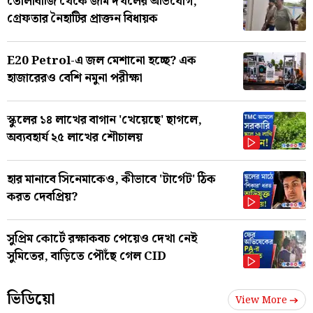
তোলাবাজি থেকে জমি দখলের অভিযোগ,
গ্রেফতার নৈহাটির প্রাক্তন বিধায়ক
E20 Petrol-এ জল মেশানো হচ্ছে? এক
হাজারেরও বেশি নমুনা পরীক্ষা
স্কুলের ১৪ লাখের বাগান 'খেয়েছে' ছাগলে,
অব্যবহার্য ২৫ লাখের শৌচালয়
হার মানাবে সিনেমাকেও, কীভাবে 'টার্গেট' ঠিক
করত দেবপ্রিয়?
সুপ্রিম কোর্টে রক্ষাকবচ পেয়েও দেখা নেই
সুমিতের, বাড়িতে পৌঁছে গেল CID
ভিডিয়ো
View More