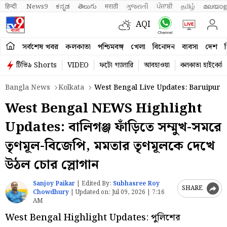
हिन्दी 
News9
ಕನ್ನಡ
తెలుగు
मराठी
ગુજરાતી
ਪੰਜਾਬੀ
தமிழ்
മലയാള
AQI
সর্বশেষ খবর
কলকাতা
পশ্চিমবঙ্গ
খেলা
বিনোদন
ব্যবসা
দেশ
ব
টিভি৯ Shorts
VIDEO
ফটো গ্যালারি
আবহাওয়া
কলকাতা হাইকোর্ট
Bangla News
Kolkata
West Bengal Live Updates: Baruipur 
West Bengal NEWS Highlight
Updates: বালিগঞ্জ ফাঁড়িতে সম্মুখ-সমরে
তৃণমূল-বিজেপি, মমতার তৃণমূলকে দেখে
উঠল চোর স্লোগান
Sanjoy Paikar
|
Edited By:
Subhasree Roy
SHARE
Chowdhury
|
Updated on:
Jul 09, 2026 | 7:16
AM
West Bengal Highlight Updates: পুলিশের