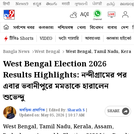
हिन्दी 
News9
ಕನ್ನಡ
తెలుగు
मराठी
ગુજરાતી
ਪੰਜਾਬੀ
தமிழ்
മലയാള
AQI
সর্বশেষ খবর
কলকাতা
পশ্চিমবঙ্গ
খেলা
বিনোদন
ব্যবসা
দেশ
ব
টিভি৯ Shorts
VIDEO
ফটো গ্যালারি
আবহাওয়া
কলকাতা হাইকোর্ট
Bangla News
West Bengal
West Bengal, Tamil Nadu, Kerala
West Bengal Election 2026
Results Highlights: নন্দীগ্রামের পর
এবার ভবানীপুরে মমতাকে হারালেন
শুভেন্দু
অবন্তিকা প্রামাণিক
|
Edited By:
Sharath S
|
SHARE
Updated on:
May 05, 2026 | 10:17 AM
West Bengal, Tamil Nadu, Kerala, Assam,