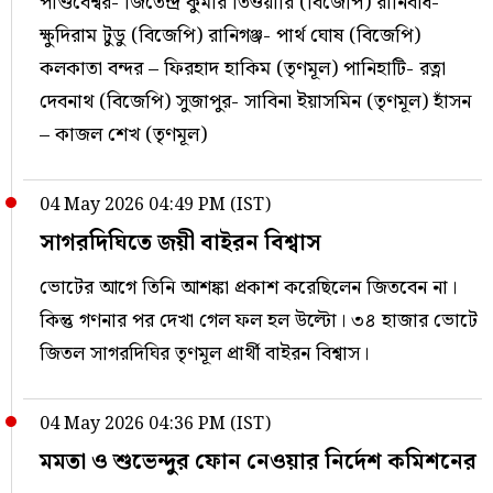
পাণ্ডবেশ্বর- জিতেন্দ্র কুমার তিওয়ারি (বিজেপি) রানিবাঁধ-
ক্ষুদিরাম টুডু (বিজেপি) রানিগঞ্জ- পার্থ ঘোষ (বিজেপি)
কলকাতা বন্দর – ফিরহাদ হাকিম (তৃণমূল) পানিহাটি- রত্না
দেবনাথ (বিজেপি) সুজাপুর- সাবিনা ইয়াসমিন (তৃণমূল) হাঁসন
– কাজল শেখ (তৃণমূল)
04 May 2026 04:49 PM (IST)
সাগরদিঘিতে জয়ী বাইরন বিশ্বাস
ভোটের আগে তিনি আশঙ্কা প্রকাশ করেছিলেন জিতবেন না।
কিন্তু গণনার পর দেখা গেল ফল হল উল্টো। ৩৪ হাজার ভোটে
জিতল সাগরদিঘির তৃণমূল প্রার্থী বাইরন বিশ্বাস।
04 May 2026 04:36 PM (IST)
মমতা ও শুভেন্দুর ফোন নেওয়ার নির্দেশ কমিশনের