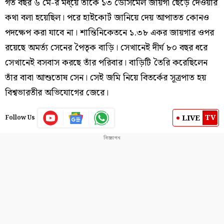
গত বছর ৬ মে-র মধ্য়ে তাঁকে ১৩ ডেসিমেল জায়গা ছেড়ে দেওয়ার
কথা বলা হয়েছিল। পরে হাইকোর্ট জানিয়ে দেয় আপাতত কোনও
পদক্ষেপ করা যাবে না। শান্তিনিকেতনে ১.৩৮ একর জায়গার ওপর
রয়েছে অমর্ত্য সেনের পৈতৃক বাড়ি। সেখানেই দীর্ঘ ৮০ বছর ধরে
সেখানেই বসবাস করছে তাঁর পরিবার। বাড়িটি তৈরি করেছিলেন
তাঁর বাবা আশুতোষ সেন। সেই জমি নিয়ে বিতর্কের সূত্রপাত হয়
বিশ্বভারতীর অভিযোগের জেরে।
TV
LIVE
Follow Us