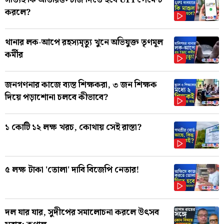
সত্যিই কি অতিরিক্ত চার্জ দিতে হবে UPI পেমেন্ট
করলে?
থানার লক-আপে রহস্যমৃত্যু খুনে অভিযুক্ত তৃণমূল
কর্মীর
জনগণনার কাজে ব্যস্ত শিক্ষকরা, ৩ জন শিক্ষক
দিয়ে পড়াশোনা চলবে কীভাবে?
১ কোটি ১২ লক্ষ খরচ, কোথায় সেই রাস্তা?
৫ লক্ষ টাকা 'তোলা' দাবি বিজেপি নেতার!
দল যার যার, সুদীপের সমালোচনা করলে উৎসব