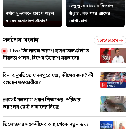
সেতু ডুবে যাওয়ায় বিপর্যস্ত
বর্ষার সুন্দরবনে চোখে পড়ল
বাঁকুড়া, বন্ধ শহর-গ্রামের
বাঘের অসাধারণ সাঁতার!
যোগাযোগ
সর্বশেষ সংবাদ
View More
Live:তিলোত্তমা স্মরণে হাসপাতালগুলিতে
নীরবতা পালন, বিশেষ উদ্যোগ সরকারের
বিনা অনুমতিতে যাদবপুরে যজ্ঞ, কীসের জন্য? কী
বলছেন যজ্ঞকারীরা?
ক্লাসেই মলত্যাগ প্রধান শিক্ষকের, পরিষ্কার
করালেন ছোট্ট বাচ্চাদের দিয়ে!
তিলোত্তমার সহকর্মীদের কাছ থেকে নতুন তথ্য