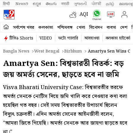
हिन्दी 
News9
ಕನ್ನಡ
తెలుగు
मराठी
ગુજરાતી
ਪੰਜਾਬੀ
தமிழ்
മലയാള
AQI
সর্বশেষ খবর
কলকাতা
পশ্চিমবঙ্গ
খেলা
বিনোদন
ব্যবসা
দেশ
ব
টিভি৯ Shorts
VIDEO
ফটো গ্যালারি
আবহাওয়া
কলকাতা হাইকোর্ট
Bangla News
West Bengal
Birbhum
Amartya Sen Wins Cas
Amartya Sen: বিশ্বভারতী বিতর্ক: বড়
জয় অমর্ত্য সেনের, ছাড়তে হবে না জমি
Visva Bharati University Case: বিশ্বভারতীর তরফে
অমর্ত্য সেনকে নোটিস দিয়ে জমি খালি করে দেওয়ার কথা বলা
হয়েছিল গত বছর। সেই সময় বিশ্বভারতীর উপাচার্য ছিলেন
বিদ্যুৎ চক্রবর্তী। এদিন অমর্ত্য সেনের আইনজীবী বলেন,
"আমরা জিতে গিয়েছি। অমর্ত্য সেনকে আর জায়গা ছাড়তে হবে
না।"