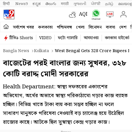
हिन्दी 
News9
ಕನ್ನಡ
తెలుగు
मराठी
ગુજરાતી
ਪੰਜਾਬੀ
தமிழ்
മലയാള
AQI
সর্বশেষ খবর
কলকাতা
পশ্চিমবঙ্গ
খেলা
বিনোদন
ব্যবসা
দেশ
ব
টিভি৯ Shorts
VIDEO
ফটো গ্যালারি
আবহাওয়া
কলকাতা হাইকোর্ট
Bangla News
Kolkata
West Bengal Gets 328 Crore Rupees F
বাজেটের পরই বাংলার জন্য সুখবর, ৩২৮
কোটি বরাদ্দ মোদী সরকারের
Health Department: স্বাস্থ্য দফতরের একাংশের
অভিযোগ, অর্থের অভাবে স্বাস্থ্য পরিকাঠামো গড়ার কাজ ব্যাহত
হচ্ছিল। বিভিন্ন খাতে টাকা ব্যয় করা সম্ভব হচ্ছিল না ফলে
সাধারণ মানুষকে পরিষেবা দেওয়াই বড় চ্যালেঞ্জ হয়ে উঠেছিল
রাজ্যের কাছে। আটকে ছিল সুস্বাস্থ্য কেন্দ্র গড়ার কাজ।