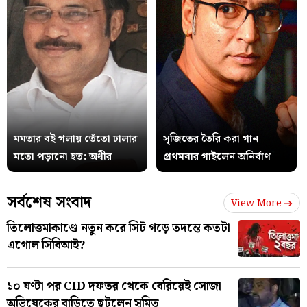
মমতার বই গলায় তেঁতো ঢালার
সৃজিতের তৈরি করা গান
মতো পড়ানো হত: অধীর
প্রথমবার গাইলেন অনির্বাণ
সর্বশেষ সংবাদ
View More
তিলোত্তমাকাণ্ডে নতুন করে সিট গড়ে তদন্তে কতটা
এগোল সিবিআই?
১০ ঘণ্টা পর CID দফতর থেকে বেরিয়েই সোজা
অভিষেকের বাড়িতে ছুটলেন সুমিত