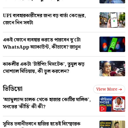
UPI ব্যবহারকারীদের জন্য বড় বার্তা কেন্দ্রের,
জেনে নিন সবটা
একই ফোনে ব্যবহার করতে পারবেন দু'টো
WhatsApp অ্যাকাউন্ট, কীভাবে? জানুন
কাকলীর একটা 'টাইপিং মিসটেক', তুমুল ঝড়
সোশ্যাল মিডিয়ায়, কী ভুল করলেন?
ভিডিয়ো
View More
'অ্যাম্বুল্যান্স চালক থেকে হাজার কোটির মালিক',
সনতের 'কীর্তি' কী কী?
সুমিত ভবানীভবনে হাজির হতেই বিস্ফোরক