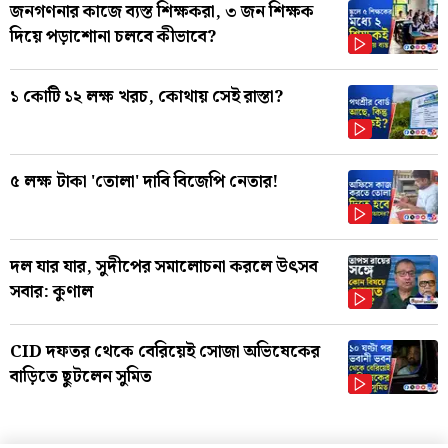
জনগণনার কাজে ব্যস্ত শিক্ষকরা, ৩ জন শিক্ষক
দিয়ে পড়াশোনা চলবে কীভাবে?
১ কোটি ১২ লক্ষ খরচ, কোথায় সেই রাস্তা?
৫ লক্ষ টাকা 'তোলা' দাবি বিজেপি নেতার!
দল যার যার, সুদীপের সমালোচনা করলে উৎসব
সবার: কুণাল
CID দফতর থেকে বেরিয়েই সোজা অভিষেকের
বাড়িতে ছুটলেন সুমিত