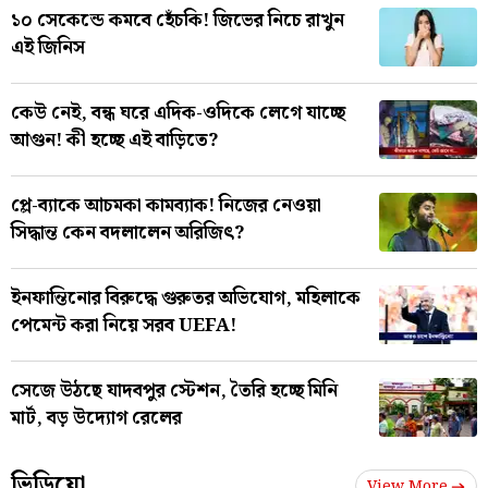
১০ সেকেন্ডে কমবে হেঁচকি! জিভের নিচে রাখুন
এই জিনিস
কেউ নেই, বন্ধ ঘরে এদিক-ওদিকে লেগে যাচ্ছে
আগুন! কী হচ্ছে এই বাড়িতে?
প্লে-ব্যাকে আচমকা কামব্যাক! নিজের নেওয়া
সিদ্ধান্ত কেন বদলালেন অরিজিৎ?
ইনফান্তিনোর বিরুদ্ধে গুরুতর অভিযোগ, মহিলাকে
পেমেন্ট করা নিয়ে সরব UEFA!
সেজে উঠছে যাদবপুর স্টেশন, তৈরি হচ্ছে মিনি
মার্ট, বড় উদ্যোগ রেলের
ভিডিয়ো
View More