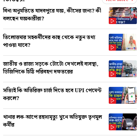
বিনা অনুমতিতে যাদবপুরে যজ্ঞ, কীসের জন্য? কী
বলছেন যজ্ঞকারীরা?
তিলোত্তমার সহকর্মীদের কাছ থেকে নতুন তথ্য
পাওয়া যাবে?
জাতীয় ও রাজ্য সড়কে টোটো দেখলেই ব্যবস্থা,
ডিজিপিকে চিঠি পরিবহণ দফতরের
সত্যিই কি অতিরিক্ত চার্জ দিতে হবে UPI পেমেন্ট
করলে?
থানার লক-আপে রহস্যমৃত্যু খুনে অভিযুক্ত তৃণমূল
কর্মীর