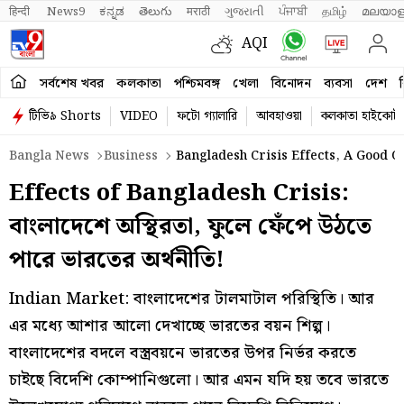
हिन्दी 
News9
ಕನ್ನಡ
తెలుగు
मराठी
ગુજરાતી
ਪੰਜਾਬੀ
தமிழ்
മലയാള
AQI
সর্বশেষ খবর
কলকাতা
পশ্চিমবঙ্গ
খেলা
বিনোদন
ব্যবসা
দেশ
ব
টিভি৯ Shorts
VIDEO
ফটো গ্যালারি
আবহাওয়া
কলকাতা হাইকোর্ট
Bangla News
Business
Bangladesh Crisis Effects, A Good 
Effects of Bangladesh Crisis:
বাংলাদেশে অস্থিরতা, ফুলে ফেঁপে উঠতে
পারে ভারতের অর্থনীতি!
Indian Market: বাংলাদেশের টালমাটাল পরিস্থিতি। আর
এর মধ্যে আশার আলো দেখাচ্ছে ভারতের বয়ন শিল্প।
বাংলাদেশের বদলে বস্ত্রবয়নে ভারতের উপর নির্ভর করতে
চাইছে বিদেশি কোম্পানিগুলো। আর এমন যদি হয় তবে ভারতে